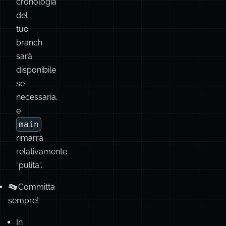
PR
su
main
.
La
cronologia
del
tuo
branch
sarà
disponibile
se
necessaria,
e
main
rimarrà
relativamente