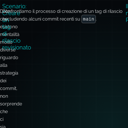
revisione commit per commit?
valutazione
a
e
t
le
o
nostre
ipotesi.
Scenario:
I
Dato
Confrontiamo il processo di creazione di un tag di rilascio
Creare
che
escludendo alcuni commit recenti su
main
.
un
tag
esistono
di
mentalità
rilascio
molto
revisionato
diverse
riguardo
alla
strategia
dei
commit,