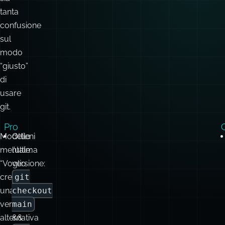
non
sorprende
che
ci
sia
tanta
confusione
sul
modo
“giusto”
di
usare
git.
Pro
Modello
Ottieni
mentale:
l’ultima