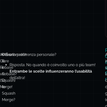
##Deathmatch:
Devo
È una preferenza personale?
A
Git
fare
i
Risposta: No quando è coinvolto uno o più team!
Rebase
il
Entrambe le scelte influenzeranno l’usabilità
vs.
Rebase?
l