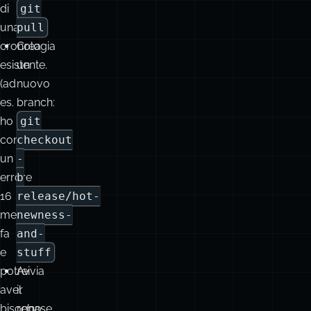
“Voglio
versione:
creare
git
una
checkout
versione
main
alternativa
&&
di
git
una
pull
cronologia
Crea
esistente.
un
(ad
nuovo
es.
branch:
ho
git
commesso
checkout
un
-
errore
b
16
release/hot-
merge
newness-