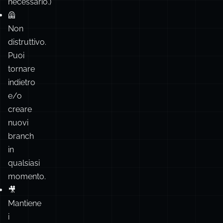
(a
meno
che
non
sia
necessario.)
🦺
Non
distruttivo.
Puoi
tornare
indietro
e/o
creare
nuovi
branch
in