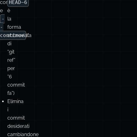
un
rebase
ciclo
-
apparentemente
i
infinito
HEAD~6
di
(Nota:
conflitti
HEAD~6
e
è
-
la
-
forma
continue
abbreviata
).”
di
“git
ref”
per
“6
commit
fa”)