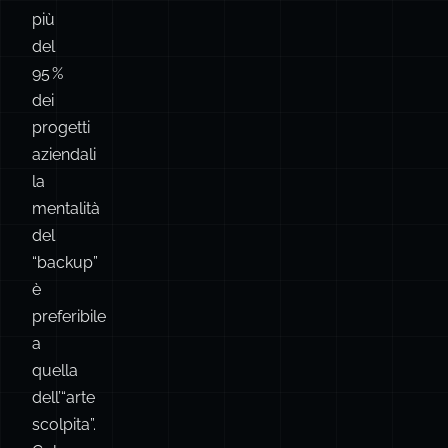
“pulita”.
🔤 Committa
sempre!
In
più
del
95 %
dei
progetti
aziendali
la
mentalità
del
“backup”
è