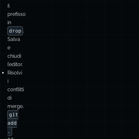
Elimina
i
commit
desiderati
cambiandone
il
prefisso
in
drop
.
Salva
e
chiudi
l’editor.
Risolvi
i
conflitti