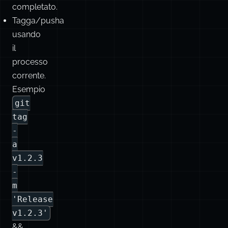
passaggio
precedente
finché
non
è
completato.
Tagga/pusha
usando
il
processo
corrente.
Esempio
git
tag
-
a