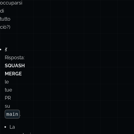
-
force-
with-
lease
?
Perché
occuparsi
di
tutto
ciò?)
💃
Risposta:
SQUASH
MERGE
le
tue