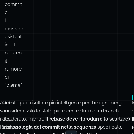
qualsiasi
momento.
🎥
Mantiene
i
commit
e
i
messaggi
esistenti
intatti,
riducendo
il
rumore
di
“blame”.