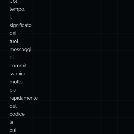
preferibile
a
quella
dell’“arte
scolpita”.
Col
tempo,
il
significato
dei
tuoi
messaggi
di
commit
svanirà
molto
più