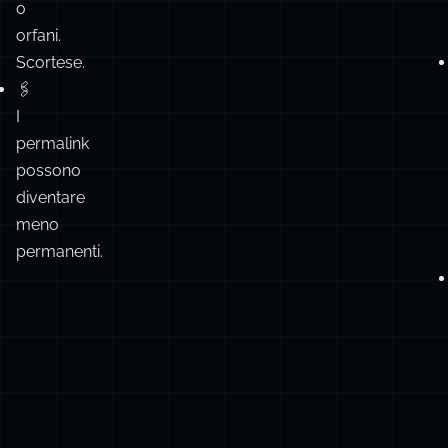
di
collaborazione:
commenti
PR
persi
o
orfani.
Scortese.
🖇️
I
permalink
possono
diventare
meno
permanenti.