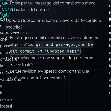
chiave:
fattori
“punto di controllo” o backup?

Qual
è
includono
Q
Dove tutto viene registrato, anche i falsi inizi e gli
lo
probabilmente
a
g
esperimenti? (es.
git commit -am "Updated
scopo
la
m
i
di
deps" && git push
, ripeti regolarmente)
familiarità
m
un
Forse per te i messaggi dei commit sono meno
e
d
commit
importanti del codice?
il
il
f
git?
bias
i
Oppure i tuoi commit sono un lavoro d’arte curato e
di
scolpito?
sopravvivenza,
d
Forse ogni commit è un’unità di lavoro autonoma,
che
atomica? (es.
git add package.json &&
possono
i
t
git commit -m "Updated deps"
)
ulteriormente
a
O semplicemente non sopporti i log dei commit
offuscare
“disordinati”?
la
Le tue revisioni PR spesso comportano una
nostra
@