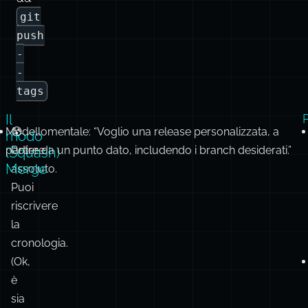
v1.2.3
-
m
'Release
v1.2.3'
&&
git
push
-
-
tags
Il
Modellomentale: “Voglio una release personalizzata, a
😰
modo
partire da un punto dato, includendo i branch desiderati.”
Potere
(Squash)
Merge
assoluto.
Puoi
riscrivere