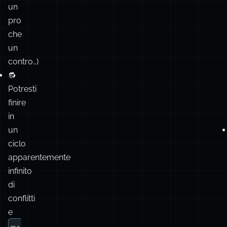
la
cronologia.
(Ok,
è
sia
un
pro
che
un
contro…)
🔂
Potresti
finire
in
un
ciclo