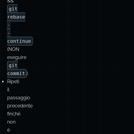
di
merge,
git
add
.
&&
git
rebase
-
-
continue
(NON
eseguire
git
commit
).
Ripeti
il