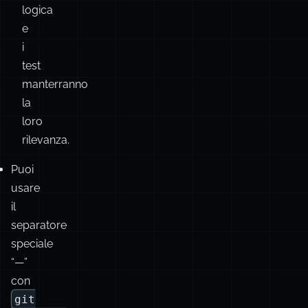
rapidamente
del
codice
la
cui
logica
e
i
test
manterranno
la
loro
rilevanza.
Puoi
usare
il