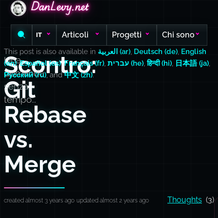
DanLevy.net
DanLevy.net
DanLevy.net
Articoli
Progetti
Chi sono
IT
This post is also available in
العربية (ar)
,
Deutsch (de)
,
English
Scontro:
Una
(en)
,
Español (es)
,
Français (fr)
,
עברית (he)
,
हिन्दी (hi)
,
日本語 (ja)
,
domanda
Русский (ru)
, and
中文 (zh)
.
Git
senza
tempo...
Rebase
vs.
Merge
Thoughts
(3)
created almost 3 years ago
updated almost 2 years ago