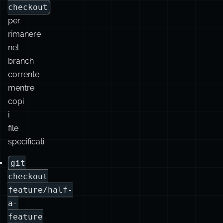
separatore
speciale
“—”
con
git
checkout
per
rimanere
nel
branch
corrente
mentre
copi
i
file
specificati: