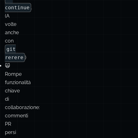
apparentemente
infinito
di
conflitti
e
—-
continue
.
(A
volte
anche
con
git
rerere
)
🙀
Rompe
funzionalità
chiave