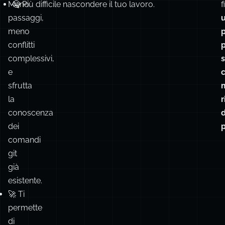
Contro
💪
🔏 Più difficile modificare i messaggi dei commit.
A
Meno
🤐 Più difficile nascondere il tuo lavoro.
f
passaggi,
meno
conflitti
p
complessivi,
e
sfrutta
la
r
conoscenza
dei
p
comandi
git