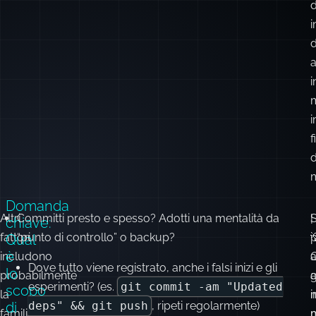
l
a
n
i
d
i
a
i
i
f
m
Domanda
Altri
Committi presto e spesso? Adotti una mentalità da
|
S