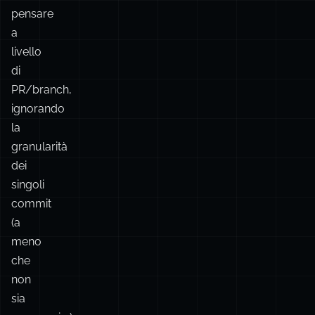
già
esistente.
🚀 Ti
permette
di
pensare
a
livello
di
PR/branch,
ignorando
la
granularità
dei
singoli
commit