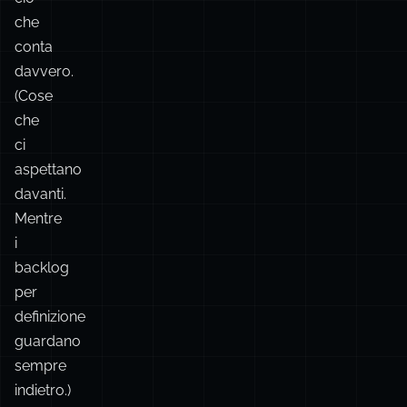
(Cose
che
ci
aspettano
davanti.
Mentre
i
backlog
per
definizione
guardano
sempre
indietro.)
Un
backlog
profondo
finisce