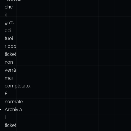
dei
tuoi
1.000
ticket
non
verrà
mai
completato.
È
normale.
Archivia
i
ticket
inutilizzati
da
mesi.
Qualsiasi