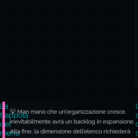
La
💡 Man mano che un’organizzazione cresce,
trappola
inevitabilmente avrà un backlog in espansione.
del
Alla fine, la dimensione dell’elenco
richiederà
menu
a
una priorità.
discesa
Priority