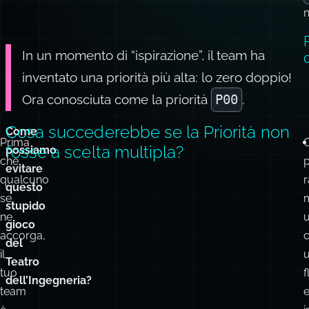
inventato una priorità più alta: lo zero doppio!
Ora conosciuta come la priorità
P00
.
Cosa succederebbe se la Priorità non
Come
Prima
fosse a scelta multipla?
possiamo
che
evitare
qualcuno
questo
se
stupido
ne
gioco
accorga,
del
il
Teatro
tuo
f
dell’Ingegneria?
team
è
i
in
c
qualche
modo