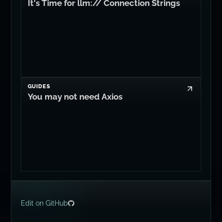
GUIDES
You may not need Axios
Edit on GitHub
© 2008-2026
Dan Levy
Tutti i diritti rebasati.
🇿🇦 🇮🇪 🇬🇧 🇺🇸.