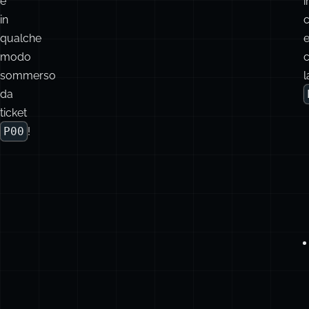
sommerso
l
da
ticket
P00
!