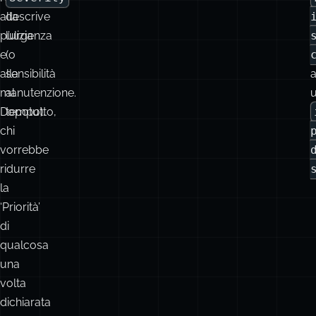
alla
sensibilità
manutenzione.
al
Dopotutto,
tempo).
chi
vorrebbe
ridurre
la
‘Priorità’
di
qualcosa
una
volta
dichiarata
essenziale?
Non
parliamo
nemmeno