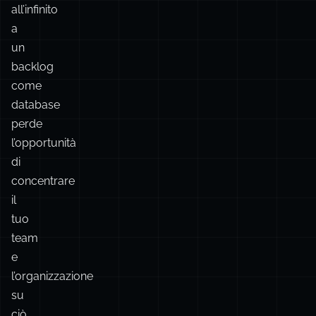
come
database
perde
l’opportunità
di
concentrare
il
tuo
team
e
l’organizzazione
su
ciò
che
conta
davvero.