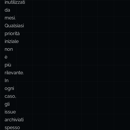
priorità
iniziale
non
è
più
rilevante.
In
ogni
caso,
gli
issue
archiviati
spesso
possono
essere
recuperati.