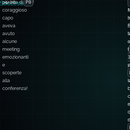
avuto
l
alcune
meeting
t
(
emozionanti
e
v
scoperte
alla
d
conferenza!
c
e
d
P
In un momento di “ispirazione”, il team ha