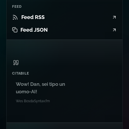
Feed JSON
CITABILE
Wow! Dan, sei tipo un
uomo-AI!
Wes Bos
da
Syntax.fm
ALTROVE
Seguimi un po' in giro...