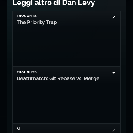
THOUGHTS
Deathmatch: Git Rebase vs. Merge
AI
It's Time for llm:// Connection Strings