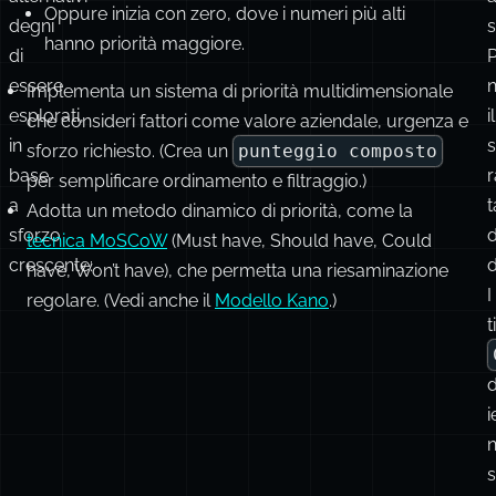
esplorati,
il
che consideri fattori come valore aziendale, urgenza e
in
sforzo richiesto. (Crea un
punteggio composto
base
r
per semplificare ordinamento e filtraggio.)
a
t
Adotta un metodo dinamico di priorità, come la
sforzo
d
tecnica MoSCoW
(Must have, Should have, Could
crescente:
have, Won’t have), che permetta una riesaminazione
I
regolare. (Vedi anche il
Modello Kano
.)
t
d
i
i
t