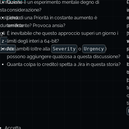
gli
È inevitabile che questo approccio superi un giorno i
“
p
z-
limiti degli interi a 64-bit?
s
index
Altri ambiti (oltre alla
.
Severity
o
Urgency
)
s
possono aggiungere qualcosa a questa discussione?
l
s
Quanta colpa (o credito) spetta a Jira in questa storia?
b
il
d
p
b
t
q
t
Accetta
che
il
90%