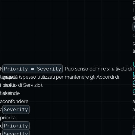
d
t
Nel
Ho
Priority ≠ Severity
. Può senso definire 3-5 livelli di
I
tempo,
visto
gravità (spesso utilizzati per mantenere gli Accordi di
l
i
molte
Livello di Servizio).
d
ticket
aziende
a
confondere
a
alta
Severity
priorità
e
diventano
Priority
.
resistenti
Severity
alla
descrive
pulizia
l’urgenza
e
(o