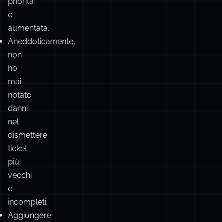
non
ho
mai
notato
danni
nel
dismettere
ticket
più
vecchi
e
incompleti.
Aggiungere
all’infinito
a
un
backlog