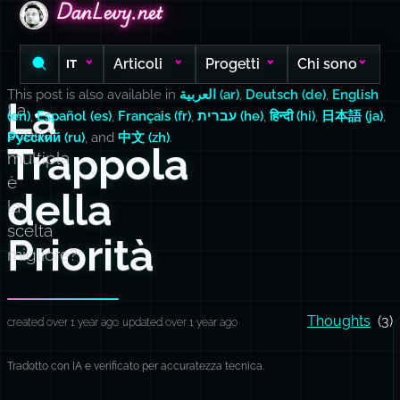
DanLevy.net
DanLevy.net
DanLevy.net
Articoli
Progetti
Chi sono
IT
This post is also available in
العربية (ar)
,
Deutsch (de)
,
English
La
La
(en)
,
Español (es)
,
Français (fr)
,
עברית (he)
,
हिन्दी (hi)
,
日本語 (ja)
,
scelta
Русский (ru)
, and
中文 (zh)
.
Trappola
multipla
è
della
la
scelta
Priorità
migliore?
Thoughts
(3)
created over 1 year ago
updated over 1 year ago
Tradotto con IA e verificato per accuratezza tecnica.