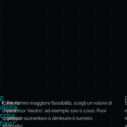
E
Esistono
Per fornire maggiore flessibilità, scegli un valore di
S
allora,
diversi
partenza “neutro”, ad esempio 100 o 1.000. Puoi
r
cosa
approcci
sempre aumentare o diminuire il numero.
fare?
alternativi
a
Oppure inizia con zero, dove i numeri più alti
degni
s
hanno priorità maggiore.
di
P
essere
Implementa un sistema di priorità multidimensionale