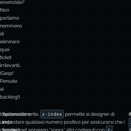
di
eliminare
quei
ticket
irrilevanti…
(Gasp!
Pensate
al
backlog!)
Implementare
Se
Sostanzialmente,
z-index
permette ai designer di
Il
un
siete
impostare qualsiasi numero positivo per assicurarsi che i
campo
familiari
loro widget appaiano “sopra” altri contenuti con
z-
di
con
index
inferiore.
e
priorità
lo
d
non
sviluppo
v