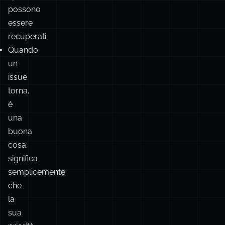
Quando
un
issue
torna,
è
una
buona
cosa;
significa
semplicemente
che
la
sua
priorità
è
aumentata.
Aneddoticamente,