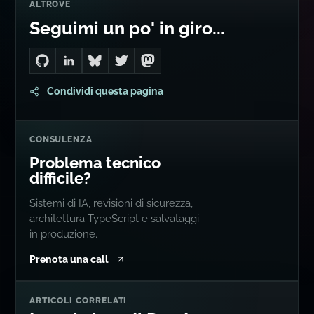
Go to Dan's GitHub
Connect with me on LinkedIn
Follow me on Bluesky
Follow me on Twitter
Follow me on Mastodon
Condividi questa pagina
CONSULENZA
Problema tecnico
difficile?
Sistemi di IA, revisioni di sicurezza,
architettura TypeScript e salvataggi
in produzione.
Prenota una call
ARTICOLI CORRELATI
Leggi altro di Dan Levy
THOUGHTS
The Priority Trap