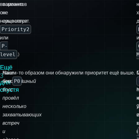
возможно,
вариантов
он
не
х
называется
существует.
Priority2
или
P-
level
.)
Ещё
Наш
Каким-то образом они обнаружили приоритет ещё выше,
3
бесстрашный
чем
P0
!
т
дня
спустя
босс
провёл
н
несколько
захватывающих
и
встреч
к
и
(