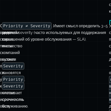
к
Со
Я
Priority ≠ Severity
. Имеет смысл определить 3–5
временем
видел,
уровней severity (часто используемых для поддержания
старые
как
соглашений об уровне обслуживания — SLA).
тикеты
множество
с
компаний
высоким
путают
приоритетом
Severity
становятся
и
о
устойчивыми
Priority
.
к
Severity
очистке
описывает
и
срочность
обслуживанию.
(или