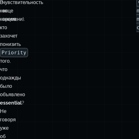
В
чувствительность
конце
ко
концов,
времени).
кто
захочет
понизить
Priority
того,
что
однажды
было
объявлено
essential
?
Не
говоря
уже
об