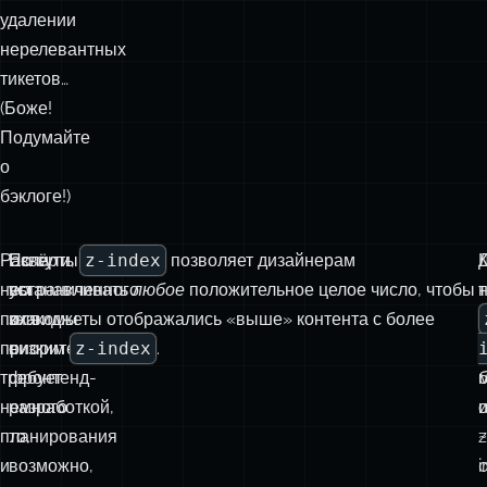
удалении
нерелевантных
тикетов…
(Боже!
Подумайте
о
бэклоге!)
Развёртывание
Если
По сути,
z-index
позволяет дизайнерам
К
неограниченного
вы
устанавливать
любое
положительное целое число, чтобы
т
поля
знакомы
их виджеты отображались «выше» контента с более
приоритета
с
низким
z-index
.
требует
фронтенд-
немного
разработкой,
планирования
то,
z
и
возможно,
i