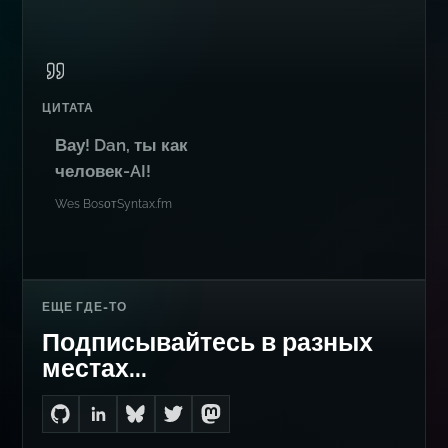
ЦИТАТА
Вау! Dan, ты как
человек-AI!
Wes Bos
от
Syntax.fm
ЕЩЕ ГДЕ-ТО
Подписывайтесь в разных
местах...
Go to Dan's GitHub
Connect with me on LinkedIn
Follow me on Bluesky
Follow me on Twitter
Follow me on Mastodon