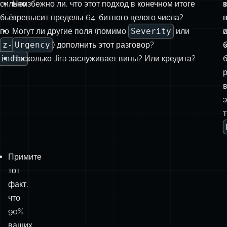
сильно
Неизбежно ли, что этот подход в конечном итоге
в
бьёт
превысит пределы 64-битного целого числа?
по
Могут ли другие поля (помимо
Severity
или
и
z-
Urgency
) дополнить этот разговор?
б
index
Насколько Jira заслуживает вины? Или кредита?
.
б
э
Примите
тот
факт,
что
90%
ваших