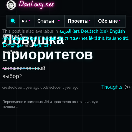
DanLevy.net
DanLevy.net
DanLevy.net
Статьи
Проекты
Обо мне
RU
This post is also available in
العربية (ar)
,
Deutsch (de)
,
English
Ловушка
Лучший
(en)
,
Español (es)
,
Français (fr)
,
עברית (he)
,
हिन्दी (hi)
,
Italiano (it)
,
ли
日本語 (ja)
, and
中文 (zh)
.
приоритетов
выбор
—
множественный
выбор?
Thoughts
(3)
created over 1 year ago
updated over 1 year ago
Переведено с помощью ИИ и проверено на техническую
точность.