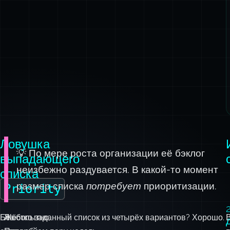
Ловушка
💡 По мере роста организации её бэклог
выпадающего
неизбежно раздувается. В какой-то момент
списка
размер списка
потребует
приоритизации.
Priority
Без
Любопытно,
Жёстко заданный список из четырёх вариантов? Хорошо.