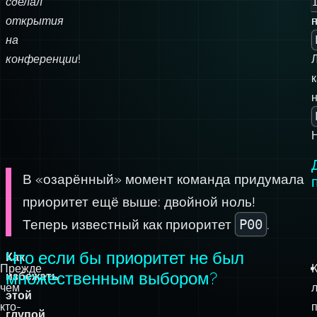
сделал
э
открытия
на
п
конференции!
к
В «озарённый» момент команда придумала
приоритет ещё выше: двойной ноль!
Теперь известный как приоритет
P00
.
Что если бы приоритет не был
Как
Прежде
множественным выбором?
избежать
чем
этой
кто-
глупой