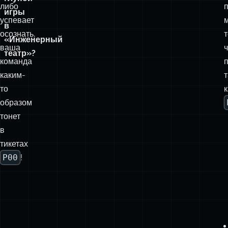
либо
игры
успевает
в
осознать,
«Инженерный
ваша
театр»?
команда
каким-
то
к
образом
тонет
в
тикетах
P00
!