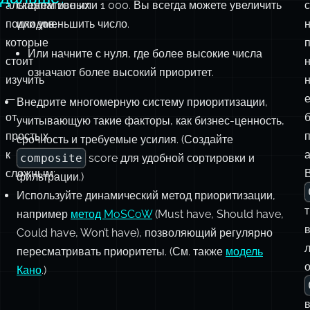
альтернативных
скажем 100 или 1 000. Вы всегда можете увеличить
подходов,
или уменьшить число.
которые
п
Или начните с нуля, где более высокие числа
стоит
означают более высокий приоритет.
изучить
—
е
Внедрите многомерную систему приоритизации,
от
учитывающую такие факторы, как бизнес-ценность,
простых
срочность и требуемые усилия. (Создайте
к
а
composite
score для удобной сортировки и
сложным:
фильтрации.)
Используйте динамический метод приоритизации,
например
метод MoSCoW
(Must have, Should have,
Could have, Won’t have), позволяющий регулярно
пересматривать приоритеты. (См. также
модель
Кано
.)