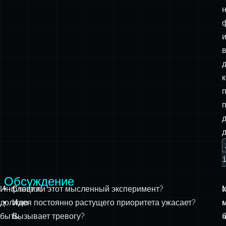
д
Обсуждение
Инфляция,
Стоит ли этот мысленный эксперимент?
должно
Идея постоянно растущего приоритета ужасает?
быть,
Вызывает тревогу?