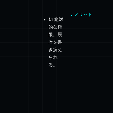
デメリット
🔌 絶対
的な権
限。履
歴を書
き換え
られ
る。