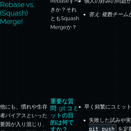
Rebaseすべ
個人の好みの問題
Rebase vs.
きか？それ
(Squash)
答え: 複数チー
ともSquash
Merge!
Mergeか？
重要な質
他にも、慣れや生存
早く頻繁にコミッ
問: git コミ
ットの目
者バイアスといった
失敗した試みや実
的は何で
要因が入り混じり、
すか？
git push
を定