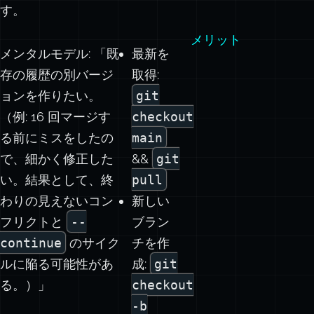
す。
メリット
メンタルモデル: 「既
最新を
存の履歴の別バージ
取得:
ョンを作りたい。
git
（例: 16 回マージす
checkout
る前にミスをしたの
main
で、細かく修正した
&&
git
い。結果として、終
pull
わりの見えないコン
新しい
フリクトと
--
ブラン
continue
のサイク
チを作
ルに陥る可能性があ
成:
git
る。）」
checkout
-b