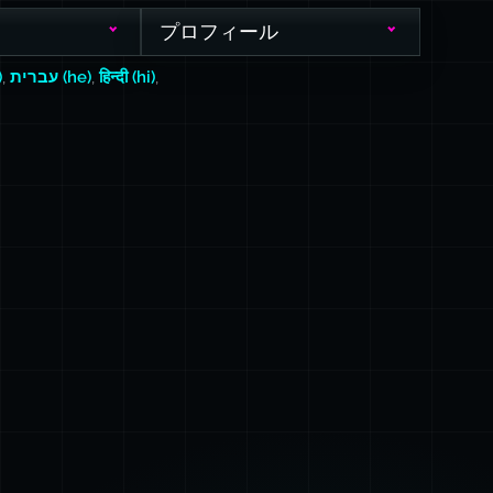
プロフィール
)
,
עברית (he)
,
हिन्दी (hi)
,