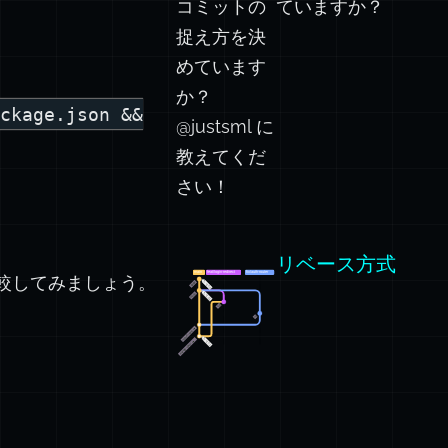
コミットの
ていますか？
捉え方を決
めています
か？
ckage.json &&
@justsml に
教えてくだ
さい！
リベース方式
較してみましょう。