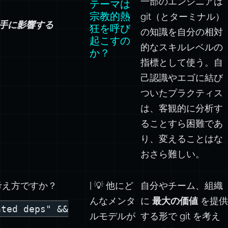
一部のエンジニアは
テーマは
宗教的熱
git（とターミナル）
手に影響する
狂を呼び
の知識を自分の相対
起こすの
的なスキルレベルの
か？
指標として使う。自
己認識やエゴに結び
ついたプラクティス
は、客観的に分析す
ることすら困難であ
り、変えることはな
おさら難しい。
考え方ですか？
| 💡 他にど
自分やチーム、組織
んなメンタ
に
最大の価値
を提供
ated deps" &&
ルモデルが
する形で git を考え