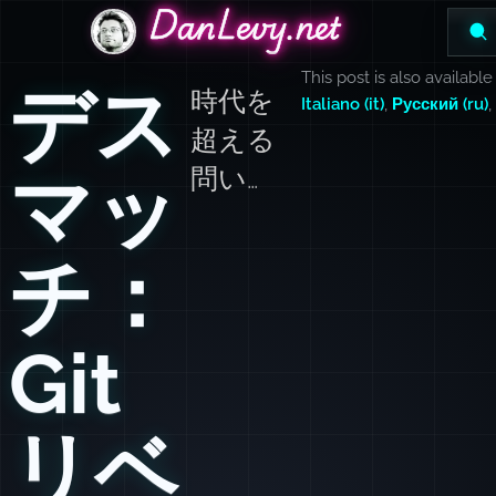
DanLevy.net
DanLevy.net
DanLevy.net
This post is also available
デス
時代を
Italiano (it)
,
Русский (ru)
超える
マッ
問い…
チ：
Git
リベ