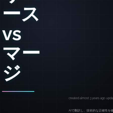
ース
vs
マー
ジ
created almost 3 years ago
upda
AIで翻訳し、技術的な正確性を