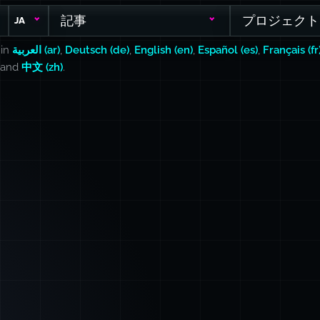
記事
プロジェクト
JA
 in
العربية (ar)
,
Deutsch (de)
,
English (en)
,
Español (es)
,
Français (fr
, and
中文 (zh)
.