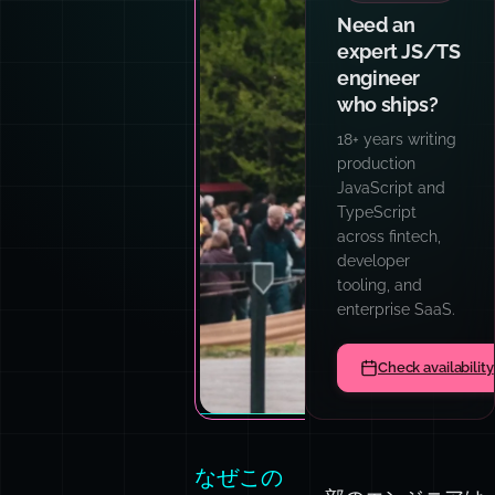
Need an
expert JS/TS
engineer
who ships?
18+ years writing
production
JavaScript and
TypeScript
across fintech,
developer
tooling, and
enterprise SaaS.
Check availability
なぜこの