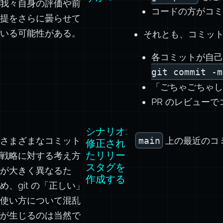
我々自身の評価や前
コードの方がコミ
提をさらに曇らせて
いる可能性がある。
それとも、コミッ
各コミットが自己
git commit -m
「ごちゃごちゃし
PR のレビュー
シナリオ:
さまざまなコミット
main
上の最近のコ
修正され
たリリー
戦略に対する考え方
スタグを
が大きく異なるた
作成する
め、git の「正しい」
使い方について混乱
が生じるのは当然で