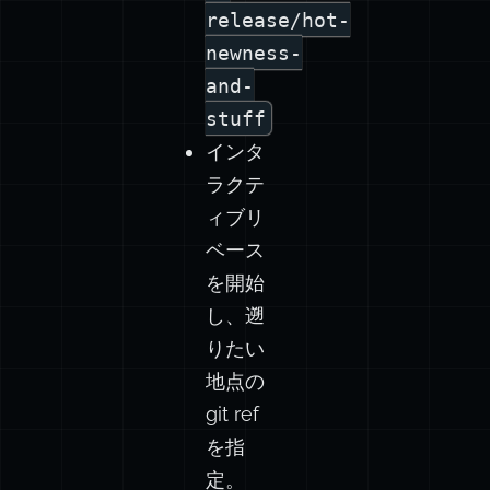
release/hot-
newness-
and-
stuff
インタ
ラクテ
ィブリ
ベース
を開始
し、遡
りたい
地点の
git ref
を指
定。