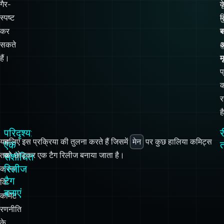
हैं।
म
प
र
ह
परिदृश्य:
र
यह
चलिए इस प्रक्रिया की तुलना करते हैं जिसमें
मेन
पर कुछ हालिया कमिट्स
एक
तय
को छोड़कर एक टैग रिलीज बनाया जाता है।
संशोधित
रिलीज
करना
टैग
कि
बनाएं
कमिट
रणनीति
के
आसपास
कितने
अलग-