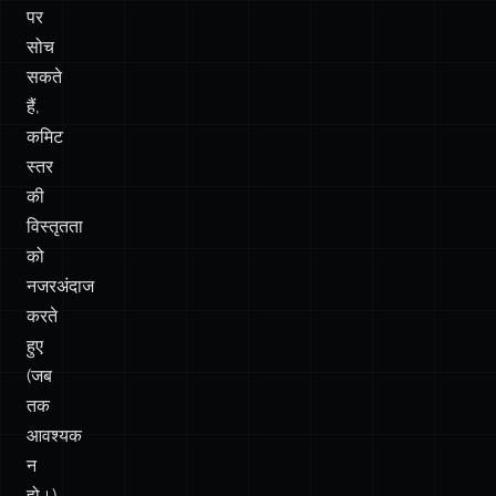
कमिट
स्तर
की
विस्तृतता
को
नजरअंदाज
करते
हुए
(जब
तक
आवश्यक
न
हो।)
🦺
अपरिवर्तित।
आप