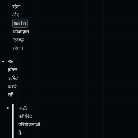
अपेक्षाकृत
“स्वच्छ”
रहेगा।
🔤
हमेशा
कमिट
करते
रहें!
95%
कॉर्पोरेट
परियोजनाओं
में
“बैकअप
माइंडसेट”
“सुसज्जित
कला”