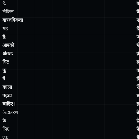
है:
-
आपको
र
भ
अंततः
ह
गिट
इ
फू
क
ज
में
फ
हैं
काला
स
क
पट्टा
ख
उन
चाहिए।
(
ब
(उदाहरण
छ
में
के
द
ह
लिए,
प
द
एक
है
ग
सामान्य
ज
है
git
क
य
push
न
स