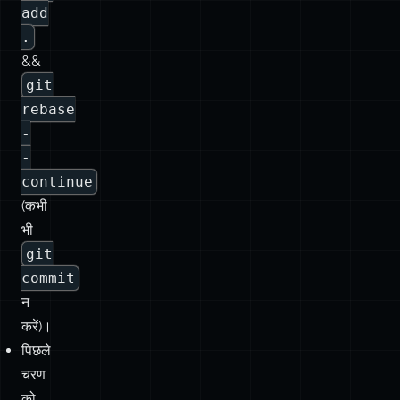
rebase
-
-
continue
(कभी
भी
git
commit
न
करें)।
पिछले
चरण
को
दोहराएं
जब
तक