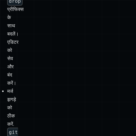
बदलें।
एडिटर
को
सेव
और
बंद
करें।
मर्ज
झगड़े
को
ठीक
करें,
git
add
.
&&
git