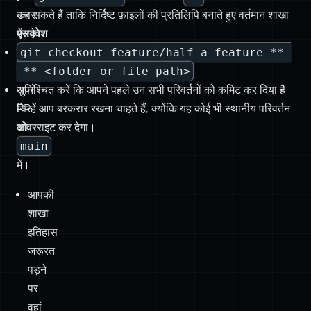
करें
-** <folder or file path>
अपने
सुनिश्चित करें कि आपने पहले उन सभी परिवर्तनों को कमिट कर दिया है
PR
जिन्हें आप बरकरार रखना चाहते हैं, क्योंकि यह कोई भी स्थानीय परिवर्तन
को
ओवरराइट कर देगा।
main
में।
आपकी
शाखा
इतिहास
जरूरत
पड़ने
पर
वहां
रहेगा,
और
main