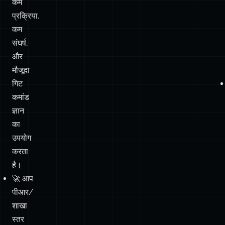
और
मौजूदा
गिट
कमांड
ज्ञान
का
उपयोग
करता
है।
🚀 आप
पीआर/
शाखा
स्तर
पर
सोच
सकते
हैं,