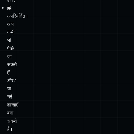
कभी
भी
पीछे
जा
सकते
हैं
और/
या
नई
शाखाएँ
बना
सकते
हैं।
🎥
मौजूदा
कमिट
और