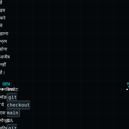
इतना
भ्रम
होना
अजीब
नहीं
है।
लाभ
मानसिक
अपडेट:
मॉडल:
git
“मैं
checkout
एक
main
मौजूदा
&&
इतिहास
git
का
pull
वैकल्पिक
नया
संस्करण
ब्रांच