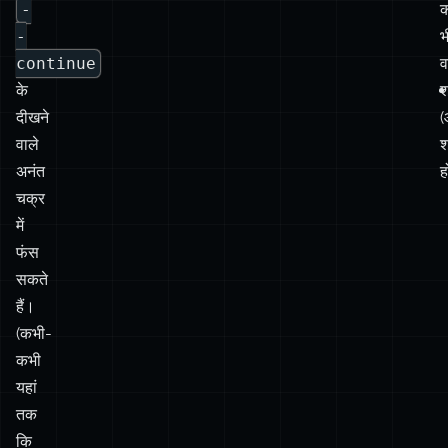
दीखने
(
वाले
श
अनंत
ह
चक्र
में
फंस
सकते
हैं।
(कभी-
कभी
यहां
तक
कि
git
rerere
के