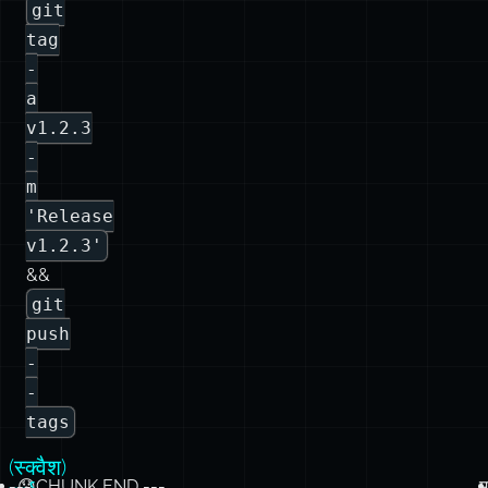
v1.2.3
-
m
'Release
v1.2.3'
&&
git
push
-
-
tags
(स्क्वैश)
--- CHUNK END ---
😰
म
मर्ज
अपने
म
तरीका
इतिहास
“म
को