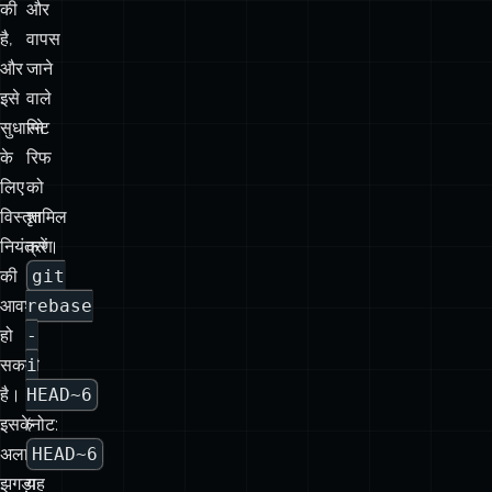
सुधारने
गिट
के
रिफ
लिए
को
विस्तृत
शामिल
नियंत्रण
करें।
की
git
आवश्यकता
rebase
हो
-
सकती
i
है।
HEAD~6
इसके
(नोट:
अलावा,
HEAD~6
झगड़ा
यह
और
6
-
commits
-
ago