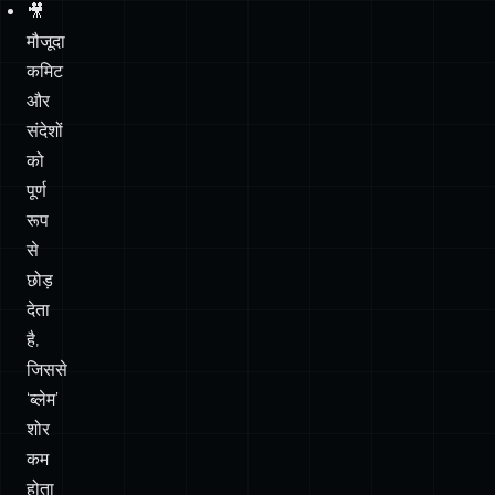
संदेशों
को
पूर्ण
रूप
से
छोड़
देता
है,
जिससे
‘ब्लेम’
शोर
कम
होता
है।
अंत
हालांकि
एक और वजह है कि
रीबेसिंग
एक संशोधित इतिहास बनाने में हमेशा
git
अ