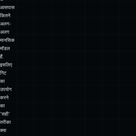
अलग
मानसिक
मॉडल
हैं,
इसलिए
गिट
का
उपयोग
करने
का
“सही”
तरीका
क्या
है
इस
बारे
में