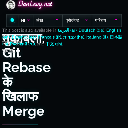
DanLevy.net
DanLevy.net
DanLevy.net
लेख
प्रोजेक्ट
परिचय
HI
This post is also available in
العربية (ar)
,
Deutsch (de)
,
English
मुकाबला:
एक
(en)
,
Español (es)
,
Français (fr)
,
עברית (he)
,
Italiano (it)
,
日本語
समयरहित
(ja)
,
Русский (ru)
, and
中文 (zh)
.
Git
सवाल...
Rebase
के
खिलाफ
Merge