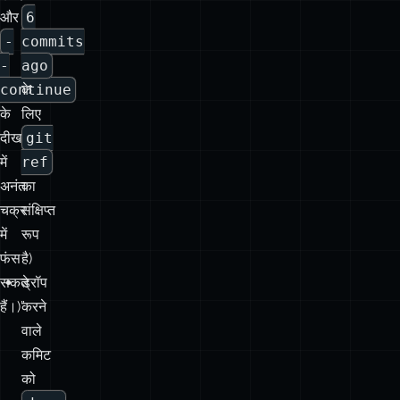
continue
के
के
लिए
दीखने
git
में
ref
अनंत
का
चक्र
संक्षिप्त
में
रूप
फंस
है)
सकते
ड्रॉप
हैं।)”
करने
वाले
कमिट
को
drop
प्रीफिक्स
के
साथ