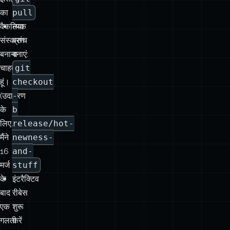
बनाना
बनाएं:
चाहता
git
हूं।
checkout
(उदाहरण
-
के
b
लिए,
release/hot-
मैंने
newness-
16
and-
मर्ज
stuff
के
इंटरैक्टिव
बाद
रीबेस
एक
शुरू
गलती
करें
की
और
है,
वापस
और
जाने
इसे
वाले