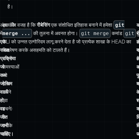
में,
रीबेसर्स
merge ...
की तुलना में अवनत होगा।
git merge
कमांड
git
ब
र
एक
के
CLI को उन्नत एल्गोरिदम लागू करने देता है जो प्रत्येक शाखा के HEAD का
ह
क
सरल
पास
विश्लेषण करके असहमति को टालते हैं।
प्रक्रिया
अपनी
है
जो
समस्याओं
क
अ
कम
को
प
प
जोखिम
हल
म
क
वाली
करने
क
हो,
(या
श
सं
वह
बचने)
क
क
जीत
के
अ
फ
जानी
तरीके
स
स
चाहिए।
होते
प
अ
हैं,
ध
क
लेकिन
क
प
वास्तविकता
क
यह
ह
है