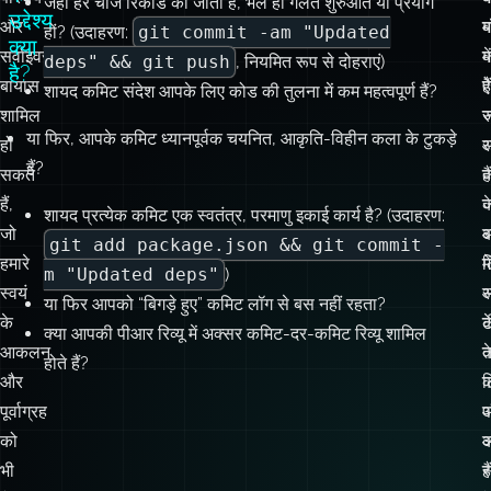
शामिल
ज
या फिर, आपके कमिट ध्यानपूर्वक चयनित, आकृति-विहीन कला के टुकड़े
हो
र
हैं?
सकते
हैं
हैं,
क
ज
शायद प्रत्येक कमिट एक स्वतंत्र, परमाणु इकाई कार्य है? (उदाहरण:
जो
ब
git add package.json && git commit -
हमारे
में
ल
m "Updated deps"
)
स्वयं
स
या फिर आपको “बिगड़े हुए” कमिट लॉग से बस नहीं रहता?
के
क
ट
क्या आपकी पीआर रिव्यू में अक्सर कमिट-दर-कमिट रिव्यू शामिल
आकलन
त
क
होते हैं?
और
क
ल
पूर्वाग्रह
प
को
क
भी
है
स
गैर-
क
क
स्पष्ट
म
ल
कर
ब
स
सकते
@