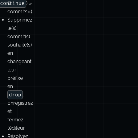
conflits
git
et
pour
de
« il
-
y
-
a
continue
6
). »
commits »)
Supprimez
le(s)
commit(s)
souhaité(s)
en
changeant
leur
préfixe
en
drop
.