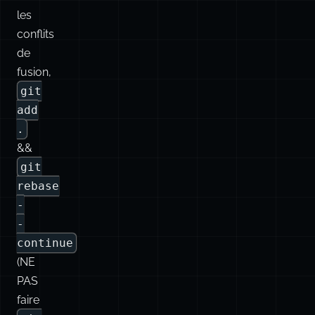
Enregistrez
et
fermez
l’éditeur.
Résolvez
les
conflits
de
fusion,
git
add
.
&&
git
rebase
-