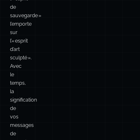
95 %
des
projets
d’entreprise,
l’« esprit
de
sauvegarde »
l’emporte
sur
l’« esprit
d’art
sculpté ».
Avec
le
temps,
la