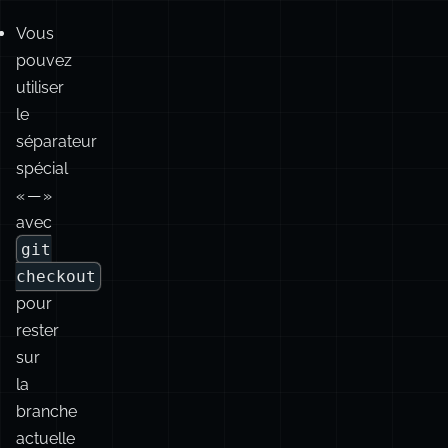
les
tests
conserveront
leur
pertinence.
Vous
pouvez
utiliser
le
séparateur
spécial
« — »
avec
git
checkout
pour