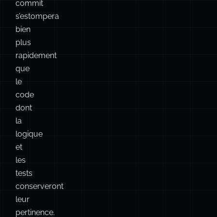
signification
de
vos
messages
de
commit
s’estompera
bien
plus
rapidement
que
le
code
dont
la
logique
et