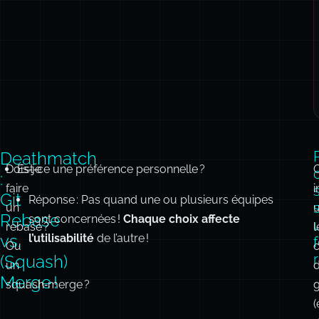
Deathmatch
Dois‑je
Est‑ce une préférence personnelle ?
C
:
faire
i
Git
Réponse : Pas quand une ou plusieurs équipes
s
un
u
Rebase
sont concernées !
Chaque choix affecte