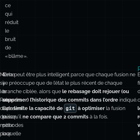
messages
existants
dans
leur
intégralité,
ce
qui
réduit
le
bruit
de
« blâme ».
Même
Il
Cela peut être plus intelligent parce que chaque fusion ne
si
y
se préoccupe que de l’état le plus récent de chaque
f
les
a
branche ciblée, alors que
le rebasage doit rejouer (ou