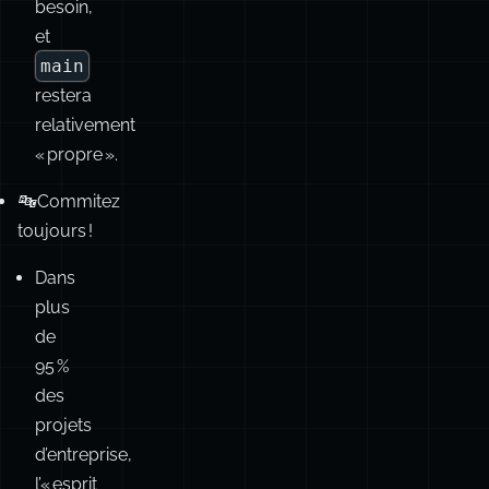
votre
branche
restera
disponible
si
besoin,
et
main
restera
relativement
« propre ».
🔤 Commitez
toujours !
Dans
plus
de