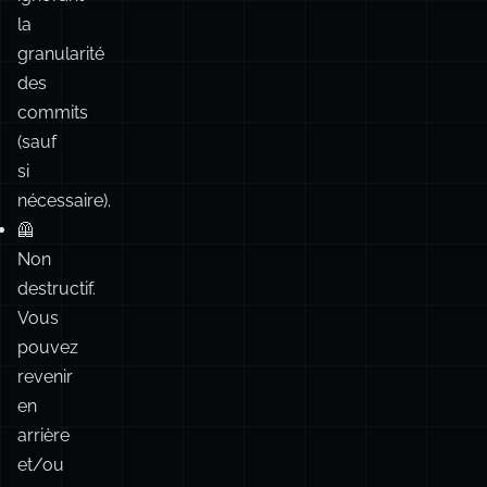
au
niveau
PR/branche,
en
ignorant
la
granularité
des
commits
(sauf
si
nécessaire).
🦺
Non
destructif.
Vous