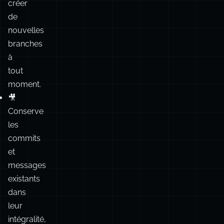
pouvez
revenir
en
arrière
et/ou
créer
de
nouvelles
branches
à
tout
moment.
🎥
Conserve
les
commits
et