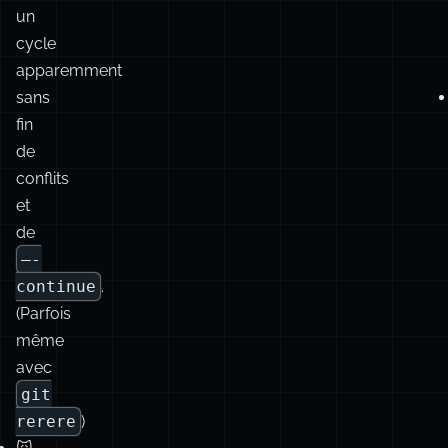
Vous
pouvez
vous
retrouver
dans
un
cycle
apparemment
sans
fin
de
conflits
et
de
—-
continue
.