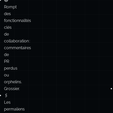
(Parfois
même
avec
git
rerere
)
🙀
Rompt
des
fonctionnalités
clés
de
collaboration :
commentaires
de
PR
perdus
ou