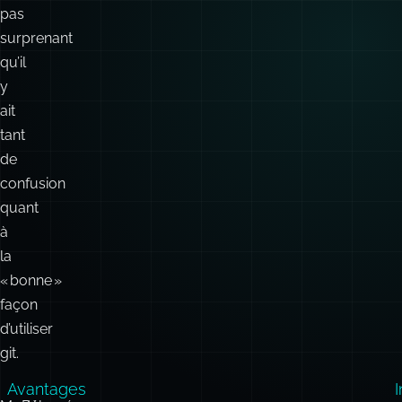
stratégie
de
commit,
il
n’est
pas
surprenant
qu’il
y
ait
tant
de
confusion
quant
à
la