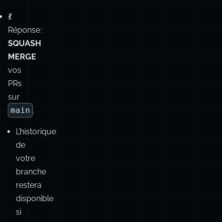
s’en
occuper
du
tout ?)
💃
Réponse :
SQUASH
MERGE
vos
PRs
sur
main
.
L’historique
de