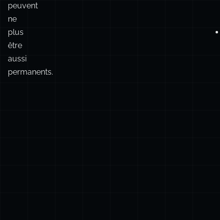
orphelins.
Grossier.
🖇️
Les
permaliens
peuvent
ne
plus
être
aussi
permanents.