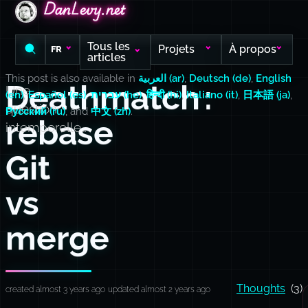
DanLevy.net
DanLevy.net
DanLevy.net
Tous les
Projets
À propos
FR
articles
This post is also available in
العربية (ar)
,
Deutsch (de)
,
English
Deathmatch :
Une
(en)
,
Español (es)
,
עברית (he)
,
हिन्दी (hi)
,
Italiano (it)
,
日本語 (ja)
,
question
Русский (ru)
, and
中文 (zh)
.
rebase
intemporelle…
Git
vs
merge
Thoughts
(3)
created almost 3 years ago
updated almost 2 years ago