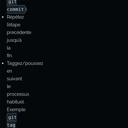
-
continue
(NE
PAS
faire
git
commit
).
Répétez
l’étape
précédente
jusqu’à
la
fin.
Taggez/poussez
en
suivant
le