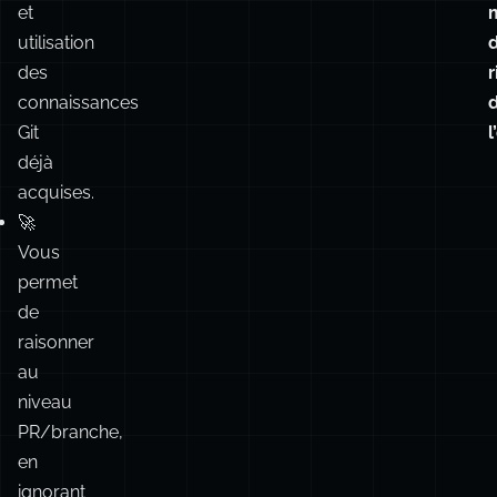
moins
de
conflits
au
global,
et
utilisation
des
r
connaissances
d
Git
l
déjà
acquises.
🚀
Vous
permet
de
raisonner