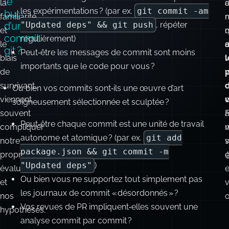
Question
D’autres
Commitez‑vous tôt et souvent ? En adoptant une
|
clé :
facteurs,
mentalité de « point de contrôle » ou de sauvegarde ?

Quel
est
comme
g
Où tout est enregistré, même les faux départs et
le
la
a
d
les expérimentations ? (par ex.
git commit -am
but
familiarité
d’un
"Updated deps" && git push
, répéter
et
q
commit
régulièrement)
le
d
git ?
Peut‑être les messages de commit sont moins
biais
v
l
importants que le code pour vous ?
de
v
survivant,
Ou bien vos commits sont‑ils une œuvre d’art
viennent
soigneusement sélectionnée et sculptée ?
souvent
F
Peut‑être chaque commit est une unité de travail
compliquer
autonome et atomique ? (par ex.
git add
notre
s
v
package.json && git commit -m
propre
@