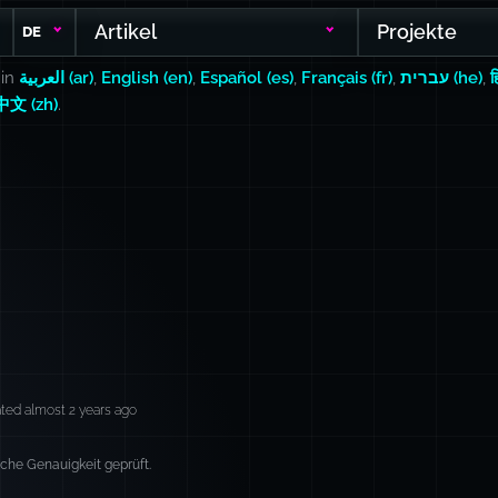
Artikel
Projekte
DE
 in
العربية (ar)
,
English (en)
,
Español (es)
,
Français (fr)
,
עברית (he)
,
ह
中文 (zh)
.
ted almost 2 years ago
sche Genauigkeit geprüft.