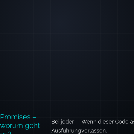
Promises –
Bei jeder
Wenn dieser Code asy
worum geht
Ausführung
verlassen.