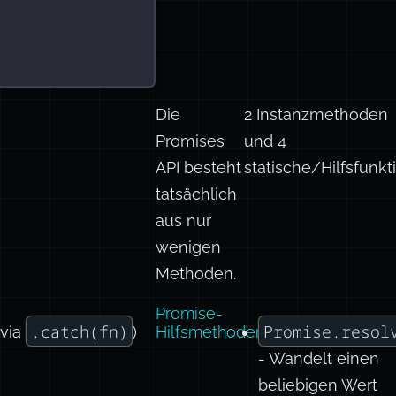
Die
2 Instanzmethoden
Promises
und 4
API besteht
statische/Hilfsfunkt
tatsächlich
aus nur
wenigen
Methoden.
Promise-
.catch(fn)
Promise.resol
(via
)
Hilfsmethoden
- Wandelt einen
beliebigen Wert