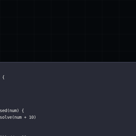
 {
sed
(
num
) {
solve
(num 
+
10
)