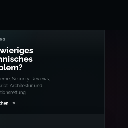
UNG
wieriges
hnisches
blem?
teme, Security-Reviews,
ript-Architektur und
tionsrettung.
uchen