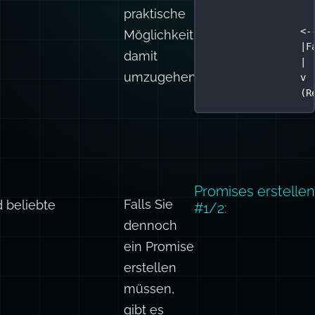
praktische
<-
Möglichkeit,
|F
damit
| 
umzugehen.
v 
(R
Promises erstellen
Falls Sie
 beliebte
#1/2:
dennoch
ein Promise
erstellen
müssen,
gibt es