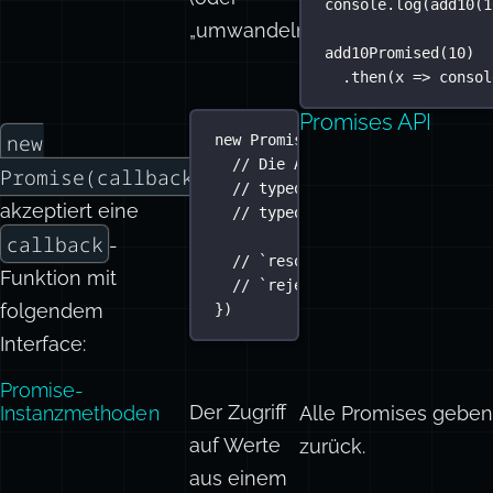
console.
log
(
add10
(
1
„umwandeln“).
add10Promised
(
10
)
.
then
(
x
=>
 consol
Promises API
new
new
Promise
(
function
(
resolve
, 
r
// Die Argumente `resolve` un
Promise(callback)
// typeof resolve === 'functi
akzeptiert eine
// typeof reject === 'functio
callback
-
// `resolve(result)` muss aus
Funktion mit
// `reject(Error)` muss ausge
folgendem
})
Interface:
Promise-
Der Zugriff
Instanzmethoden
Alle Promises geben
auf Werte
zurück.
aus einem