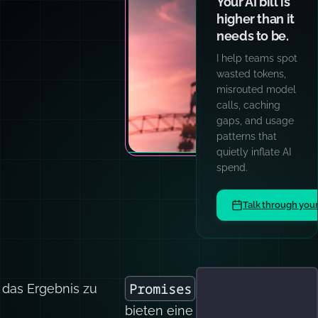
Your AI bill is
higher than it
needs to be.
I help teams spot
wasted tokens,
misrouted model
calls, caching
gaps, and usage
patterns that
quietly inflate AI
spend.
Talk through you
Promises
f das Ergebnis zu
bieten eine