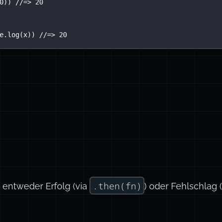
0
)) 
//=> 20
e.
log
(x)) 
//=> 20
eject
) {
d `reject` sind beides Funktionen.
on'
n'
geführt werden, wenn das Promise erfüllt ist
führt werden, wenn das Promise abgelehnt wird
.then(fn)
 entweder Erfolg (via
) oder Fehlschlag 