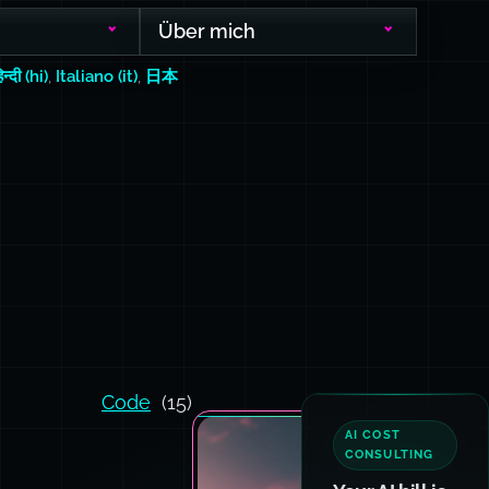
Über mich
िन्दी (hi)
,
Italiano (it)
,
日本
Code
(15)
AI COST
CONSULTING