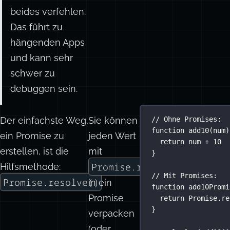
beides verfehlen.
Das führt zu
hängenden Apps
und kann sehr
schwer zu
debuggen sein.
Der einfachste Weg,
Sie können
// Ohne Promises:
function
add10
(
num
)
ein Promise zu
jeden Wert
return
 num 
+
10
erstellen, ist die
mit
}
Promise.resolve(value)
Hilfsmethode:
// Mit Promises:
Promise.resolve()
in ein
.
function
add10Promi
Promise
return
Promise
.
re
}
verpacken
(oder