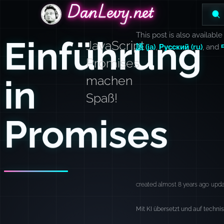
DanLevy.net
DanLevy.net
DanLevy.net
This post is also available
Einführung
JavaScript
語 (ja)
,
Русский (ru)
, and
Promises
in
machen
Spaß!
Promises
created almost 8 years ago
upda
Mit KI übersetzt und auf techni