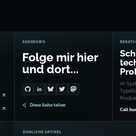
ANDERSWO
BERAT
Sch
Folge mir hier
tec
und dort...
Pro
AI-Sys
TypeSc
Go to Dan's GitHub
Connect with me on LinkedIn
Follow me on Bluesky
Follow me on Twitter
Follow me on Mastodon
Produk
Diese Seite teilen
Call b
ÄHNLICHE ARTIKEL