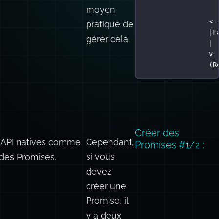
moyen
<-
pratique de
|F
gérer cela.
| 
v 
(R
Créer des
 API natives comme
Cependant,
Promises #1/2 :
si vous
des Promises.
devez
créer une
Promise, il
y a deux