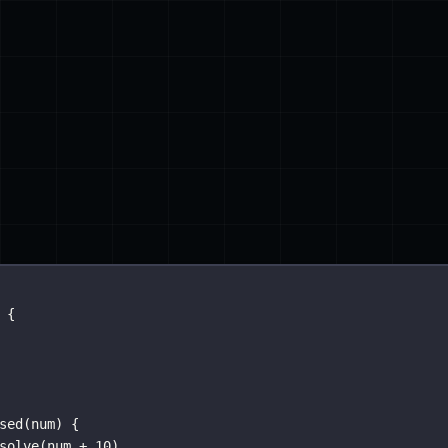
 {
sed
(
num
) {
solve
(num 
+
10
)