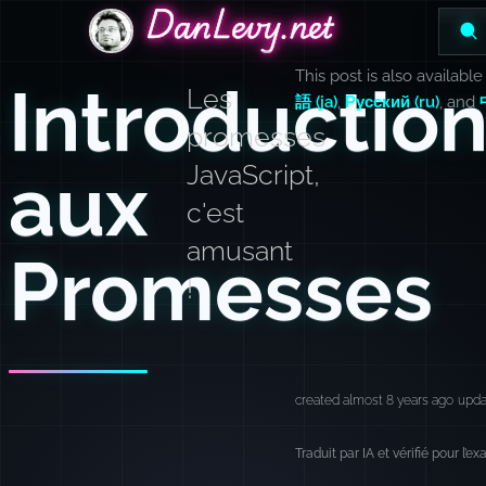
DanLevy.net
DanLevy.net
DanLevy.net
This post is also available
Introductio
Les
語 (ja)
,
Русский (ru)
, and
promesses
aux
JavaScript,
c'est
amusant
Promesses
!
created almost 8 years ago
upda
Traduit par IA et vérifié pour l’e