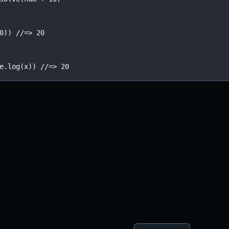
0
)) 
//=> 20
e.
log
(x)) 
//=> 20
eject
) {
 `reject` sont tous deux des fonctions.
on'
n'
e exécuté lorsque la promesse est tenue
exécuté si la promesse est rejetée