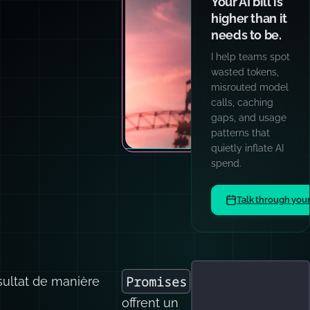
Your AI bill is
higher than it
needs to be.
I help teams spot
wasted tokens,
misrouted model
calls, caching
gaps, and usage
patterns that
quietly inflate AI
spend.
Talk through you
Promises
ésultat de manière
offrent un