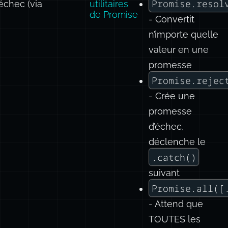
Promise.resol
 échec (via
utilitaires
de Promise
- Convertit
n’importe quelle
valeur en une
promesse
Promise.rejec
- Crée une
promesse
d’échec,
déclenche le
.catch()
suivant
Promise.all([
- Attend que
TOUTES les