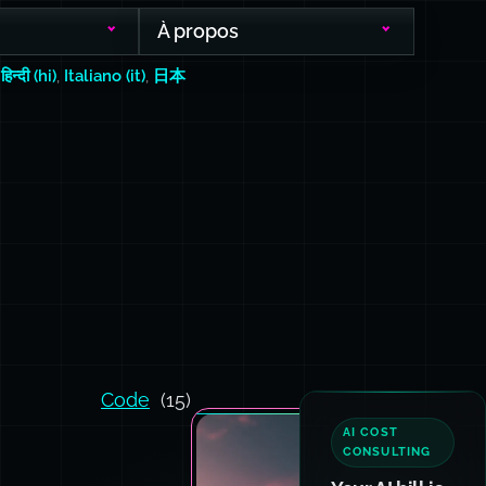
À propos
,
हिन्दी (hi)
,
Italiano (it)
,
日本
Code
(15)
AI COST
CONSULTING