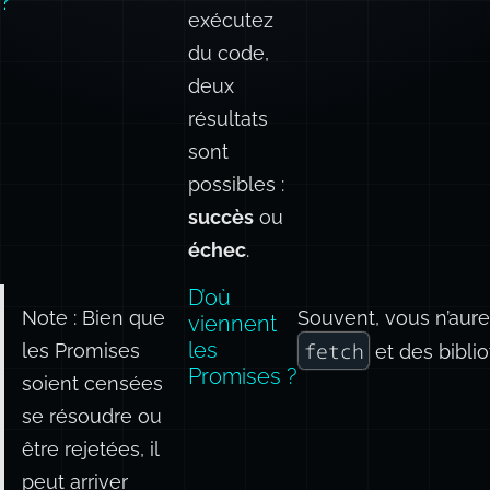
?
exécutez
du code,
deux
résultats
sont
possibles :
succès
ou
échec
.
D’où
Note : Bien que
Souvent, vous n’aur
viennent
les
fetch
les Promises
et des bibl
Promises ?
soient censées
se résoudre ou
être rejetées, il
peut arriver