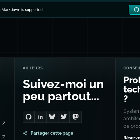
AILLEURS
CONSEI
Pro
Suivez-moi un
tech
peu partout...
?
Système
archit
Go to Dan's GitHub
Connect with me on LinkedIn
Follow me on Bluesky
Follow me on Twitter
Follow me on Mastodon
de pro
Partager cette page
Réserve