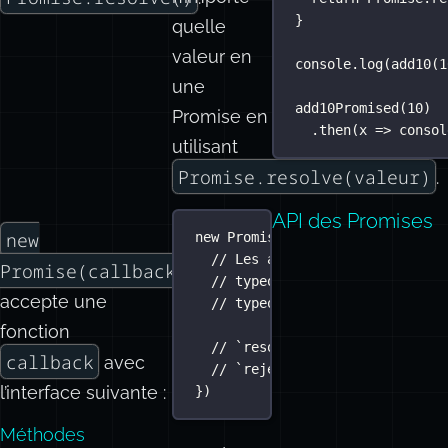
}
quelle
valeur en
console.
log
(
add10
(
1
une
add10Promised
(
10
)
Promise en
.
then
(
x
=>
 consol
utilisant
Promise.resolve(valeur)
.
API des Promises
new
new
Promise
(
function
(
resolve
, 
r
// Les arguments `resolve` et
Promise(callback)
// typeof resolve === 'functi
accepte une
// typeof reject === 'functio
fonction
// `resolve(result)` doit êtr
callback
avec
// `reject(Error)` doit être 
l’interface suivante :
})
Méthodes