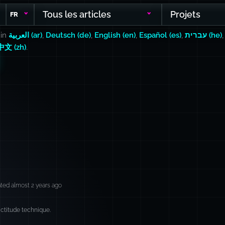
Tous les articles
Projets
FR
 in
العربية (ar)
,
Deutsch (de)
,
English (en)
,
Español (es)
,
עברית (he)
n
中文 (zh)
.
ted almost 2 years ago
xactitude technique.