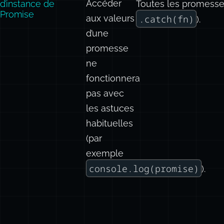
Accéder
d’instance de
Toutes les promesses
Promise
aux valeurs
.catch(fn)
).
d’une
promesse
ne
fonctionnera
pas avec
les astuces
habituelles
(par
exemple
console.log(promise)
).