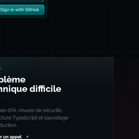
L
blème
nique difficile
s d'IA, revues de sécurité,
ecture TypeScript et sauvetage
duction.
r un appel