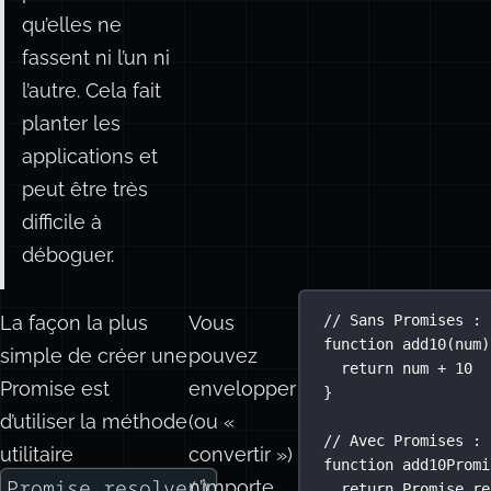
qu’elles ne
fassent ni l’un ni
l’autre. Cela fait
planter les
applications et
peut être très
difficile à
déboguer.
La façon la plus
Vous
// Sans Promises :
function
add10
(
num
)
simple de créer une
pouvez
return
 num 
+
10
Promise est
envelopper
}
d’utiliser la méthode
(ou «
// Avec Promises :
utilitaire
convertir »)
function
add10Promi
Promise.resolve()
n’importe
.
return
Promise
.
re