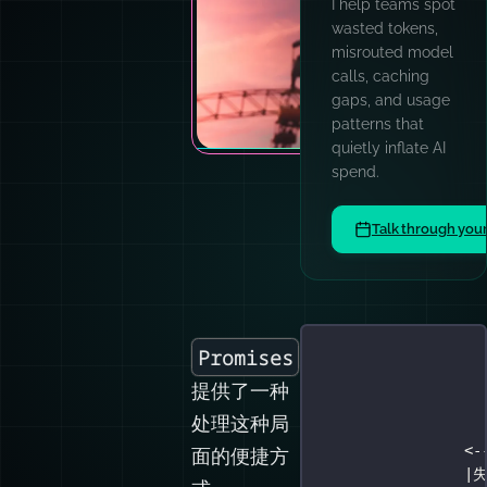
I help teams spot
wasted tokens,
misrouted model
calls, caching
gaps, and usage
patterns that
quietly inflate AI
spend.
Talk through you
Promises
提供了一种
处理这种局
<-
面的便捷方
|失