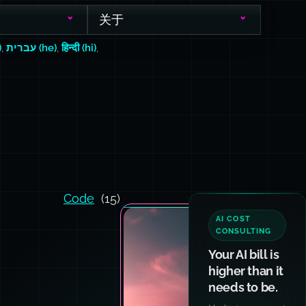
关于
)
,
עברית (he)
,
हिन्दी (hi)
,
Code
(15)
AI COST
CONSULTING
Your AI bill is
higher than it
needs to be.