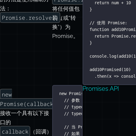
return
 num 
+
10
法：
将任何值包
}
Promise.resolve()
装（或“转
。
// 使用 Promise:
换”）为
function
add10Promi
Promise。
return
Promise
.
re
}
console.
log
(
add10
(
1
add10Promised
(
10
)
.
then
(
x
=>
 consol
Promises API
new
new
Promise
(
function
(
resolve
, 
r
// 参数 `resolve` 和 `rejec
Promise(callback)
// typeof resolve === 'functi
接收一个具有以下接
// typeof reject === 'functio
口的
// 当 Promise 完成时，必须执行 `re
callback
（回调）
// 如果 Promise 被拒绝，则必须执行 