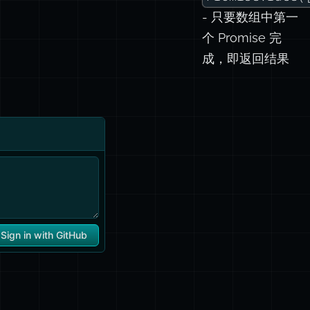
- 只要数组中第一
个 Promise 完
成，即返回结果