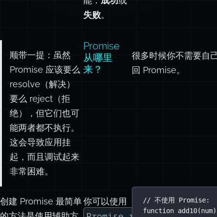
能：
成功
或
失败
。
Promise
顺带一提：虽然
很多时候你不需要自己创
从哪里
来？
Promise 应该要么
回 Promise。
resolve（解决）
要么 reject（拒
绝），但它们也可
能两者都不执行。
这会导致应用挂
起，而且调试起来
非常困难。
创建 Promise 最简单
你可以使用
// 不使用 Promise:
function
add10
(
num
)
Promise.resolve(value)
的方法是使用辅助方