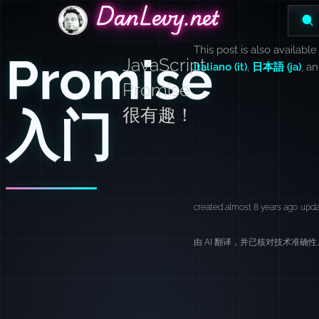
DanLevy.net
DanLevy.net
DanLevy.net
This post is also available
Promise
JavaScript
Italiano (it)
,
日本語 (ja)
, a
Promise
入门
很有趣！
created almost 8 years ago
upda
由 AI 翻译，并已核对技术准确性