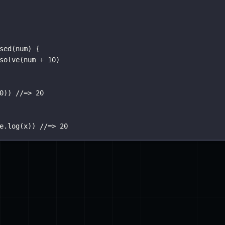
sed
(
num
) {
solve
(num 
+
10
)
0
)) 
//=> 20
e.
log
(x)) 
//=> 20
eject
) {
t` 都是函数。
on'
n'
solve(result)`
`reject(Error)`