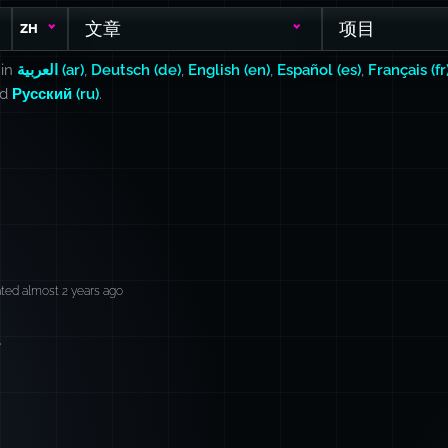
文章
项目
ZH
 in
العربية (ar)
,
Deutsch (de)
,
English (en)
,
Español (es)
,
Français (fr
nd
Русский (ru)
.
ted almost 2 years ago
。