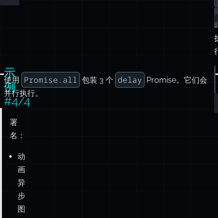
示
Promise.all
delay
使用
包装 3 个
Promise。它们会
例
并行执行。
#4/4
署
名：
动
画
异
步
图