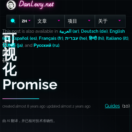
DanLevy.net
DanLevy.net
DanLevy.net
文章
项目
关于
ZH
This post is also available in
العربية (ar)
,
Deutsch (de)
,
English
可
冲
(en)
,
Español (es)
,
Français (fr)
,
עברית (he)
,
हिन्दी (hi)
,
Italiano (it)
,
破
日本語 (ja)
, and
Русский (ru)
.
视
障
碍…
化
Promise
Guides
(10)
created almost 8 years ago
updated almost 2 years ago
由 AI 翻译，并已核对技术准确性。