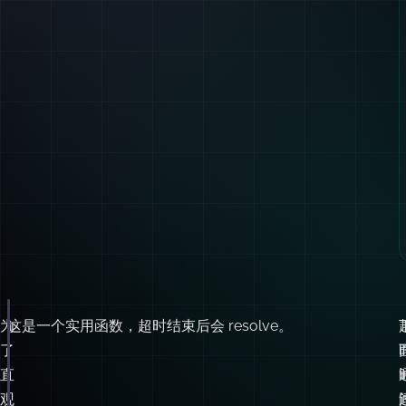
为
这是一个实用函数，超时结束后会 resolve。
function
delay
(
millisecs
) {
return
new
Promise
(
resolve
=>
 {
了
setTimeout
(() 
=>
resolve
(millisecs), millisecs);
直
});
观
}