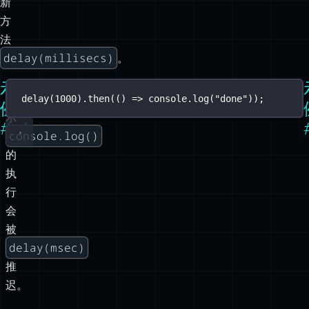
新
方
法
delay(millisecs)
。
示
展
delay
(
1000
).
then
(() 
=>
 console.
log
(
"
done
"
));
例
示
#1/4
console.log()
的
执
行
会
被
delay(msec)
推
迟。