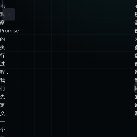
地
观
察
Promise
的
执
行
过
程，
我
们
先
定
义
一
个