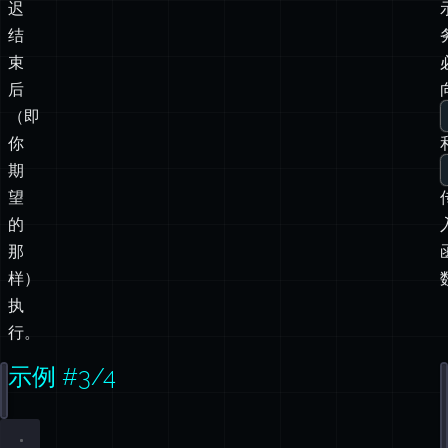
迟
结
束
后
（即
你
期
望
的
那
样）
执
行。
示例 #3/4
delay
(
1000
).
then
(console.
log
(
"
done
"
));