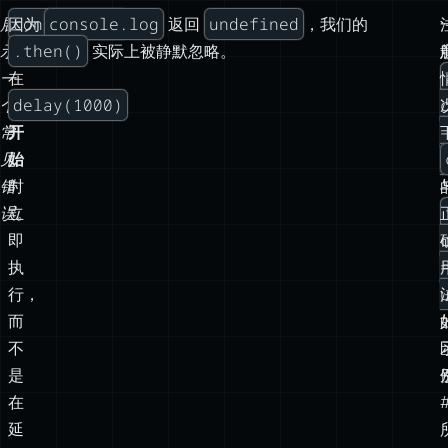
console.log
console.log
undefined
展
因为
返回
，我们的
.then()
示
会
实际上被静默忽略。
一
在
delay(1000)
个
常
开
见
始
错
时
误。
立
即
执
行，
而
不
是
在
延