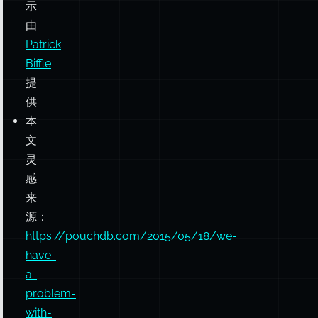
示
由
Patrick
Biffle
提
供
本
文
灵
感
来
源：
https://pouchdb.com/2015/05/18/we-
have-
a-
problem-
with-