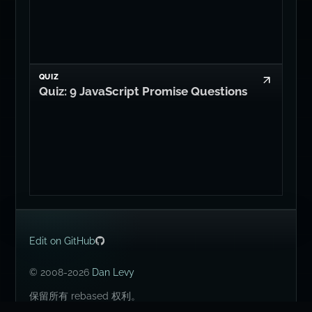
QUIZ
Quiz: 9 JavaScript Promise Questions
Edit on GitHub
© 2008-2026
Dan Levy
保留所有 rebased 权利。
🇿🇦 🇮🇪 🇬🇧 🇺🇸.