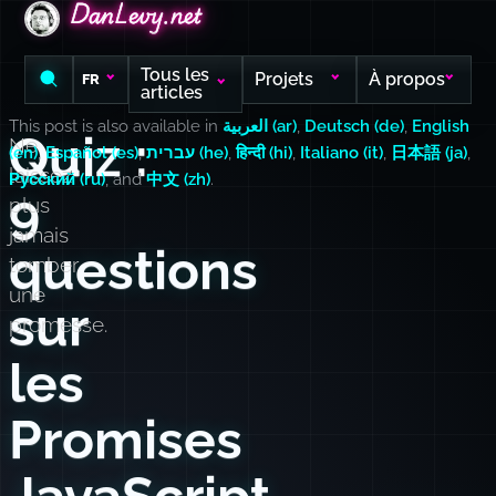
DanLevy.net
DanLevy.net
DanLevy.net
Tous les
Projets
À propos
FR
articles
This post is also available in
العربية (ar)
,
Deutsch (de)
,
English
Quiz :
Ne
(en)
,
Español (es)
,
עברית (he)
,
हिन्दी (hi)
,
Italiano (it)
,
日本語 (ja)
,
laissez
Русский (ru)
, and
中文 (zh)
.
9
plus
jamais
questions
tomber
une
sur
promesse.
les
Promises
JavaScript