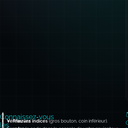
Connaissez‑vous
Vérifiez les indices
Prouvez
(gros bouton, coin inférieur).
les