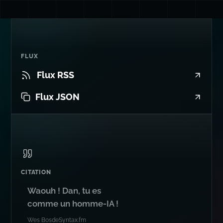
FLUX
Flux RSS
Flux JSON
CITATION
Waouh ! Dan, tu es
comme un homme-IA !
Wes Bos
de
Syntax.fm