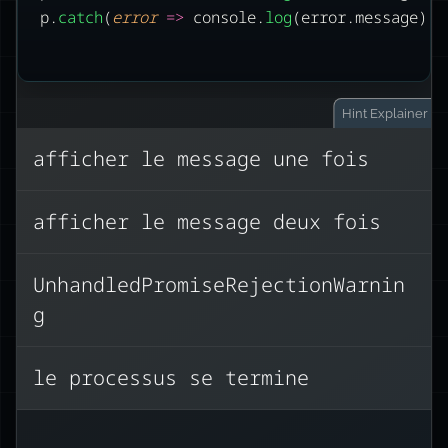
p.
catch
(
error
=>
 console.
log
(error.message))
Hint
Explainer
afficher le message une fois
Nous créons une Promise avec le
afficher le message deux fois
constructeur, déclenchant
immédiatement une erreur via le
reject
UnhandledPromiseRejectionWarnin
.
callback
g
.catch
Ensuite, les gestionnaires
fonctionnent comme
le processus se termine
.addEventListener(event,
.on(event,
callback)
du DOM ou