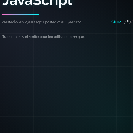
Quiz
(18)
created over 6 years ago
updated over 1 year ago
Traduit par IA et vérifié pour l’exactitude technique.