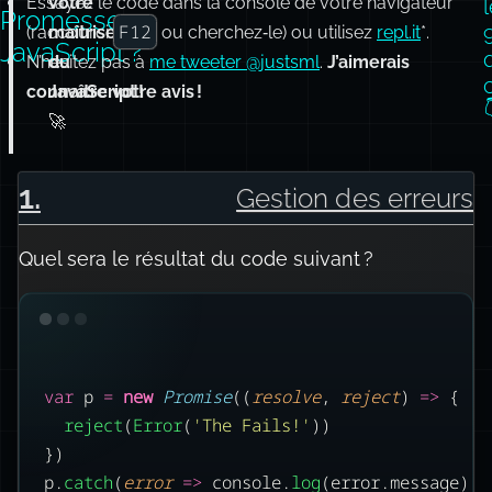
Essayez le code dans la console de votre navigateur
votre
Promesses
F12
(raccourci
maîtrise
ou cherchez‑le) ou utilisez
repl.it
*.
JavaScript ?
N’hésitez pas à
du
me tweeter @justsml
.
J’aimerais
connaître votre avis !
JavaScript !
🚀
1
.
Gestion des erreurs
Quel sera le résultat du code suivant ?
var
 p 
=
new
Promise
((
resolve
, 
reject
) 
=>
 {
reject
(
Error
(
'
The Fails!
'
))
})
p.
catch
(
error
=>
 console.
log
(error.message))