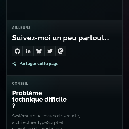
AILLEURS
Suivez-moi un peu partout...
Go to Dan's GitHub
Connect with me on LinkedIn
Follow me on Bluesky
Follow me on Twitter
Follow me on Mastodon
Partager cette page
CONSEIL
Problème
technique difficile
?
Systèmes d'IA, revues de sécurité,
architecture TypeScript et
sauvetage de production.