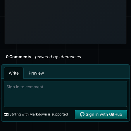
callback)
d’Event Emitter, où
plusieurs callbacks de gestionnaire
. Chaque
peuvent être ajoutés
callback sera appelé avec les mêmes
arguments.