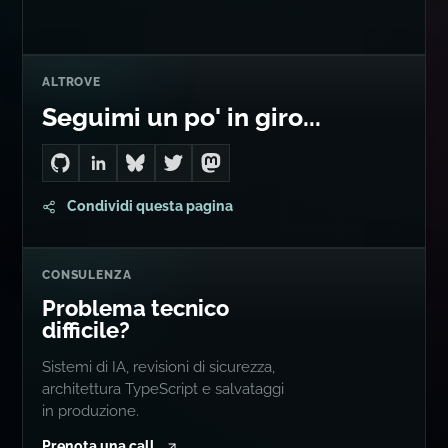
ALTROVE
Seguimi un po' in giro...
Go to Dan's GitHub
Connect with me on LinkedIn
Follow me on Bluesky
Follow me on Twitter
Follow me on Mastodon
Condividi questa pagina
CONSULENZA
Problema tecnico
difficile?
Sistemi di IA, revisioni di sicurezza,
architettura TypeScript e salvataggi
in produzione.
Prenota una call