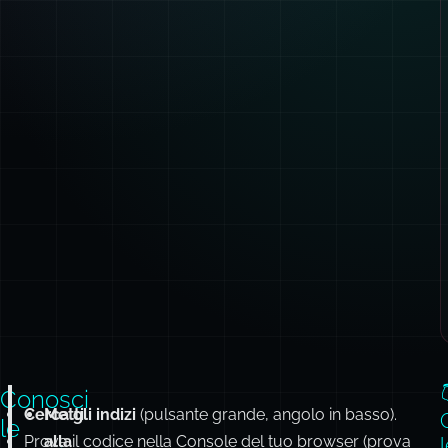
Conosci
Cerca gli indizi
Metti
(pulsante grande, angolo in basso).
le
Prova il codice nella Console del tuo browser (prova
alla