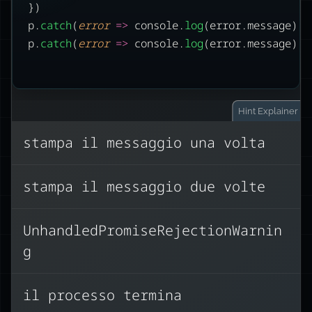
})
p.
catch
(
error
=>
 console.
log
(error.message))
p.
catch
(
error
=>
 console.
log
(error.message))
Hint
Explainer
stampa il messaggio una volta
Creiamo una Promise usando il
stampa il messaggio due volte
costruttore, attivando
immediatamente un errore con la
reject
UnhandledPromiseRejectionWarnin
.
callback
g
.catch
funzionano
Poi i gestori
.addEventListener(event,
come
il processo termina
.on(event,
callback)
del DOM o