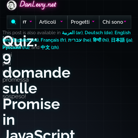
DanLevy.net
DanLevy.net
DanLevy.net
Articoli
Progetti
Chi sono
IT
This post is also available in
العربية (ar)
,
Deutsch (de)
,
English
Quiz:
Non
(en)
,
Español (es)
,
Français (fr)
,
עברית (he)
,
हिन्दी (hi)
,
日本語 (ja)
,
lasciare
Русский (ru)
, and
中文 (zh)
.
9
mai
più
domande
una
promessa
sulle
in
sospeso!
Promise
in
JavaScript