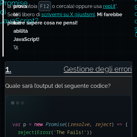
Promise
F12
la scorciatoia
prova
o cercala) oppure usa
repl.it
*.
di
Sentiti libero di
le
scrivermi su X @justsml
.
Mi farebbe
JavaScript?
piacere sapere cosa ne pensi!
tue
abilità
JavaScript!
🚀
1
.
Gestione degli errori
Quale sarà l’output del seguente codice?
var
 p 
=
new
Promise
((
resolve
, 
reject
) 
=>
 {
reject
(
Error
(
'
The Fails!
'
))