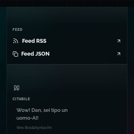
FEED
Feed RSS
Feed JSON
CITABILE
Wow! Dan, sei tipo un
uomo-AI!
Wes Bos
da
Syntax.fm