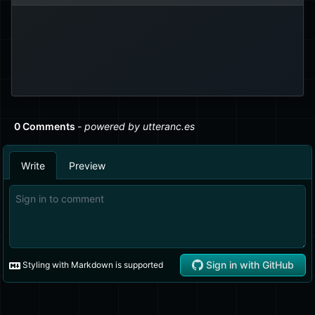
callback)
è
di Event Emitter, dove
possibile aggiungere più callback di
Ognuna verrà chiamata con
gestione.
gli stessi argomenti.