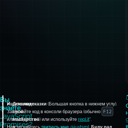
Вы
Ищите подсказки
Докажите
(Большая кнопка в нижнем углу).
знаете
F12
Запускайте код в консоли браузера (обычно
своё
JavaScript
или найдите её) или используйте
мастерство
repl.it
*.
Promises?
Не стесняйтесь
в
твитнуть мне @justsml
.
Буду рад