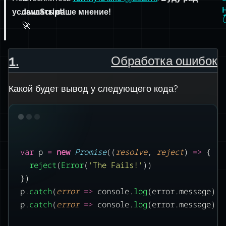
услышать ваше мнение!
JavaScript!
🚀
1
.
Обработка ошибок
Какой будет вывод у следующего кода?
var
 p 
=
new
Promise
((
resolve
, 
reject
) 
=>
 {
reject
(
Error
(
'
The Fails!
'
))
})
p.
catch
(
error
=>
 console.
log
(error.message))
p.
catch
(
error
=>
 console.
log
(error.message))