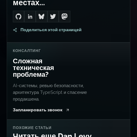
местах...
Go to Dan's GitHub
Connect with me on LinkedIn
Follow me on Bluesky
Follow me on Twitter
Follow me on Mastodon
Поделиться этой страницей
КОНСАЛТИНГ
Сложная
техническая
проблема?
AI-системы, ревью безопасности,
архитектура TypeScript и спасение
продакшена.
Запланировать звонок
ПОХОЖИЕ СТАТЬИ
Читать еще Dan Levy