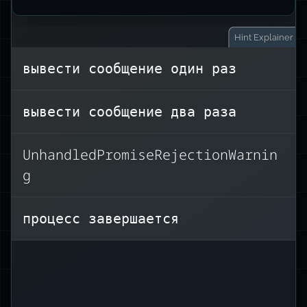
Hint
Explainer
вывести сообщение один раз
Мы создаём Promise с помощью
вывести сообщение два раза
конструктора, сразу вызывая ошибку
reject
.
через колбэк
UnhandledPromiseRejectionWarnin
.catch
работают
Затем обработчики
g
.addEventListener(event,
как
.on(event,
callback)
в DOM или
процесс завершается
callback)
в Event Emitter, где
можно добавить несколько
. Каждый будет вызван
обработчиков
с теми же аргументами.