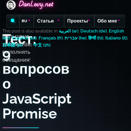
DanLevy.net
DanLevy.net
DanLevy.net
Статьи
Проекты
Обо мне
RU
This post is also available in
العربية (ar)
,
Deutsch (de)
,
English
Тест:
Большене
(en)
,
Español (es)
,
Français (fr)
,
עברית (he)
,
हिन्दी (hi)
,
Italiano (it)
,
забывайте
日本語 (ja)
, and
中文 (zh)
.
9
выполнять
обещания!
вопросов
о
JavaScript
Promise