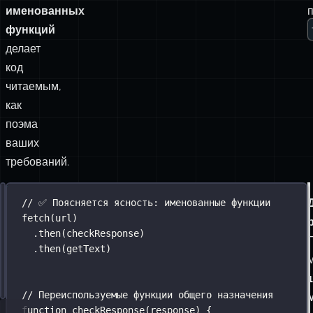
именованных
функций
делает
код
читаемым,
как
поэма
ваших
требований.
Решение:
// ❌ Использование анонимных inline-функций 💩
// ✅ Поясняется ясность: именованные функции
Именованные
fetch
fetch
(url)
(url)
методы
.
then
.
then
(
response
(checkResponse)
=>
 response.status 
<
400
.
?
then
 response
(getText)
:
Promise
.
reject
(
new
Error
(
'
Request Failed: 
'
+
 r
1
.
then
(
response
=>
 response.
text
())
// Переиспользуемые функции общего назначения
function
checkResponse
(
response
) {