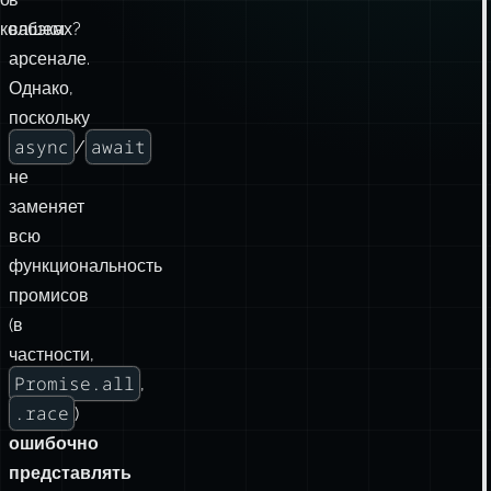
колбэках?
вашем
арсенале.
Однако,
поскольку
async
await
/
не
заменяет
всю
функциональность
промисов
(в
частности,
Promise.all
,
.race
)
ошибочно
представлять