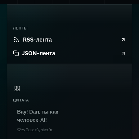
ЛЕНТЫ
RSS-лента
JSON-лента
ЦИТАТА
Вау! Dan, ты как
человек-AI!
Wes Bos
от
Syntax.fm