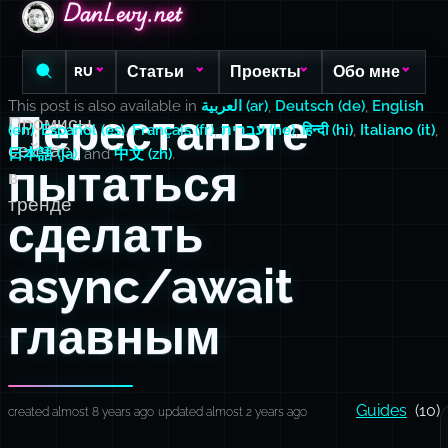
DanLevy.net
DanLevy.net
DanLevy.net
Статьи
Проекты
Обо мне
RU
This post is also available in
العربية (ar)
,
Deutsch (de)
,
English
Перестаньте
Промисы
(en)
,
Español (es)
,
Français (fr)
,
עברית (he)
,
हिन्दी (hi)
,
Italiano (it)
,
сейчас
日本語 (ja)
, and
中文 (zh)
.
пытаться
в
тренде
сделать
async/await
главным
Guides
(10)
created almost 8 years ago
updated almost 2 years ago