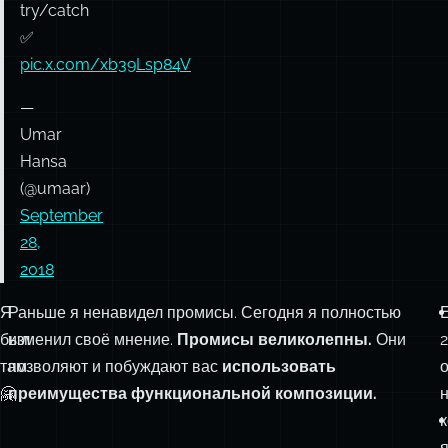
try/catch
✅
pic.x.com/xb39Lsp84V
—
Umar
Hansa
(@umaar)
September
28,
2018
Я
Раньше я ненавидел промисы. Сегодня я полностью
был
изменил своё мнение.
Промисы великолепны.
Они
2
там.
позволяют и побуждают вас
использовать
о
🤗
преимущества функциональной композиции.