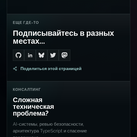
ЕЩЕ ГДЕ-ТО
Подписывайтесь в разных
местах...
Go to Dan's GitHub
Connect with me on LinkedIn
Follow me on Bluesky
Follow me on Twitter
Follow me on Mastodon
Поделиться этой страницей
КОНСАЛТИНГ
Сложная
техническая
проблема?
AI-системы, ревью безопасности,
архитектура TypeScript и спасение