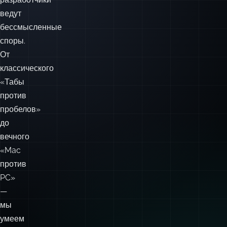
ведут
бессмысленные
споры.
От
классического
«Табы
против
пробелов»
до
вечного
«Mac
против
PC»
—
мы
умеем