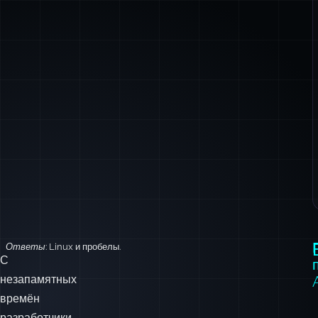
Ответы:
Linux и пробелы.
С
незапамятных
времён
разработчики