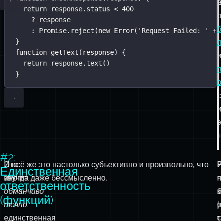
return
 response.status 
<
400
?
 response
:
Promise
.
reject
(
new
Error
(
'
Request Failed: 
'
+
 
}
function
getText
(
response
) {
return
 response.
text
()
}
с
т
#2:
Это
И всё же это настолько субъективно и произвольно, что
Единственная
звучит
иногда даже бессмысленно.
ч
ответственность
обманчиво
(функций)
точно
:
единственная