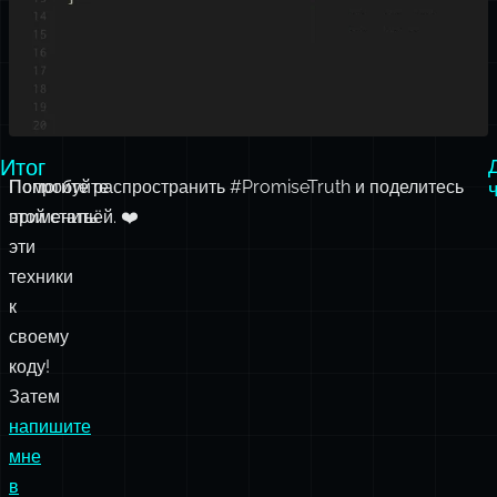
Итог
Попробуйте
Помогите распространить #PromiseTruth и поделитесь
применить
этой статьёй. ❤️
эти
техники
к
своему
коду!
Затем
напишите
мне
в