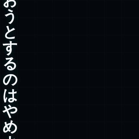
う
と
す
る
の
は
や
め