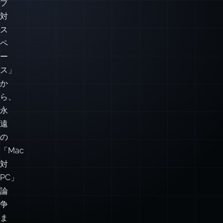
ブ
対
ス
ペ
ー
ス」
か
ら、
永
遠
の
「Mac
対
PC」
論
争
ま