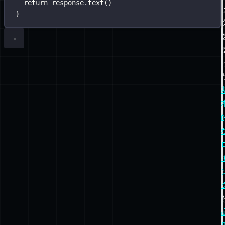
return
 response.
text
()
}