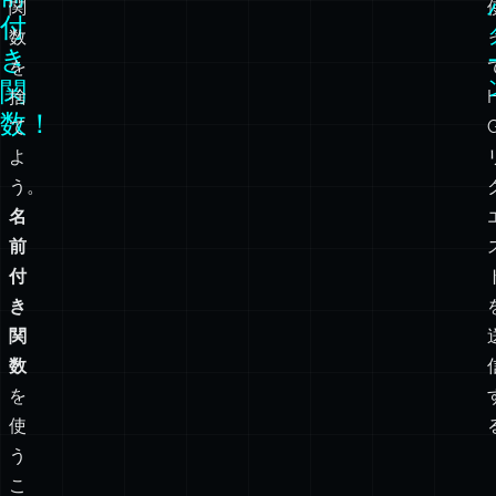
関
付
数
き
を
関
捨
数！
て
よ
う。
名
前
付
き
関
数
を
使
う
こ