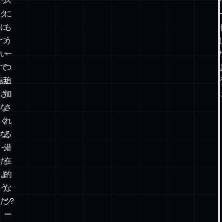
ッ
ス
ク
に
に
も
つ
う
い
一
て
つ
話
追
さ
加
な
さ
く
れ
な
る
っ
潜
た
在
よ
的
う
な
だ？
ツ
ー