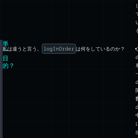
単
logInOrder
私は違うと言う。
は何をしているのか？
// source: https://developers.google.com/web/fundamen
一
function
logInOrder
(
urls
) {
目
// fetch all the URLs
的？
const
 textPromises 
=
 urls.
map
(
url
=>
 {
return
fetch
(url).
then
(
response
=>
 response.
text
(
});
// log them in order
textPromises.
reduce
((
chain
, 
textPromise
) 
=>
 {
return
 chain.
then
(() 
=>
 textPromise)
.
then
(
text
=>
 console.
log
(text));
}, 
Promise
.
resolve
());
}