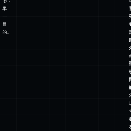
る
：
単
一
目
的。