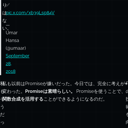
り
✅
は
pic.x.com/xb39Lsp84V
な
—
い。
Umar
Hansa
(@umaar)
September
28,
2018
私
私も以前はPromiseが嫌いだった。今日では、完全に考えが
も
変わった。
Promiseは素晴らしい。
Promiseを使うことで、
そ
関数合成を活用する
ことができるようになるのだ。
う
だ
っ