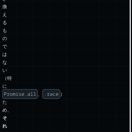
換
え
る
も
の
で
は
な
い
（特
に
Promise.all
.race
、
）
た
め、
そ
れ