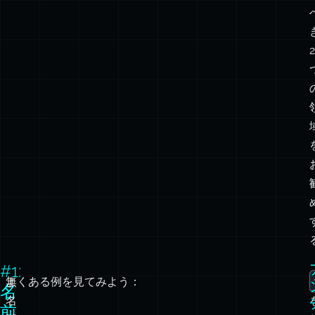
2
#1:
無
よくある例を見てみよう：
名
名
前