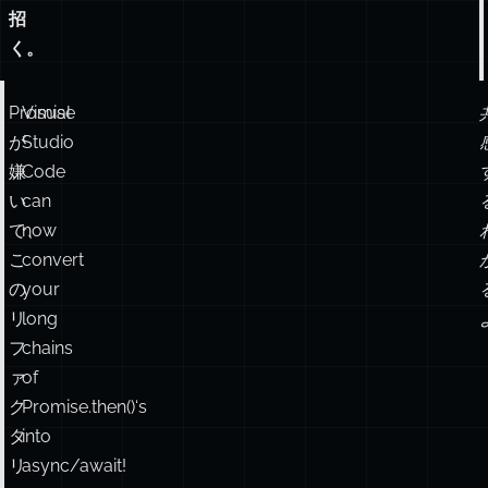
招
く。
Promise
Visual
が
Studio
嫌
Code
い
can
で、
now
こ
convert
の
your
リ
long
フ
chains
ァ
of
ク
Promise.then()‘s
タ
into
リ
async/await!