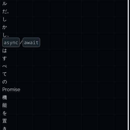
ル
だ。
し
か
し、
async
await
/
は
す
べ
て
の
Promise
機
能
を
置
き