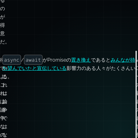
る
の
が
得
意
だ。
async
await
待
い
/
がPromiseの
置き換え
であると
みんなが
待
て
や、
ち望んでいた
と
宣伝している
影響力のある人々がたくさんい
よ、
こ
る。
こ
れ
れ
は
は
論
論
争
争
で
な
は
の
な