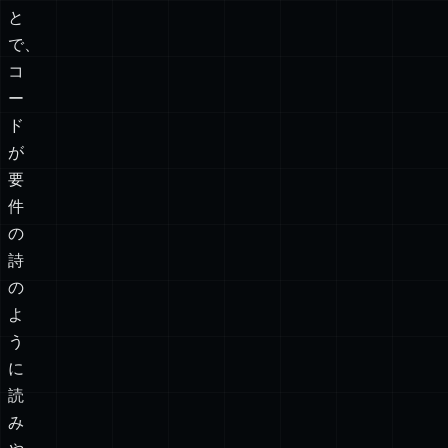
と
で、
コ
ー
ド
が
要
件
の
詩
の
よ
う
に
読
み