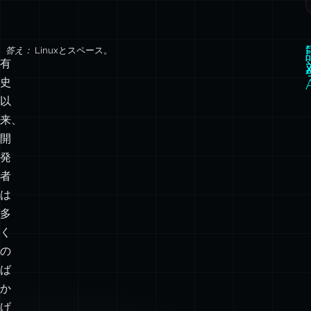
答え：
Linuxとスペース。
有
史
以
来、
開
発
者
は
多
く
の
ば
か
げ