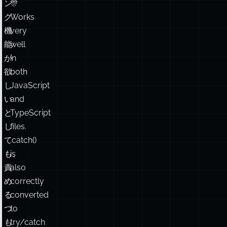
ン
🎊
グ
Works
機
very
能
well
が
in
欲
both
し
JavaScript
い
and
と
TypeScript
し
files.
て
.catch()
も、
is
責
also
め
correctly
る
converted
つ
to
も
try/catch