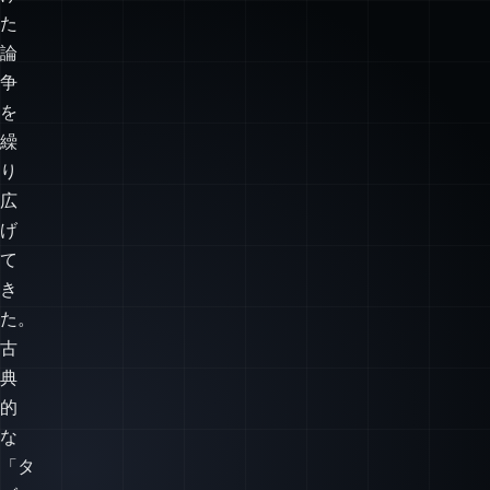
た
論
争
を
繰
り
広
げ
て
き
た。
古
典
的
な
「タ