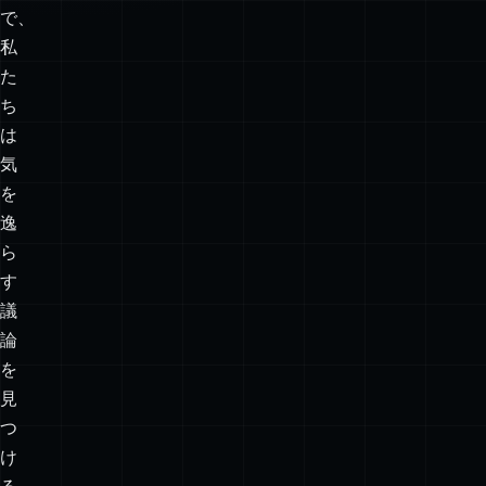
で、
私
た
ち
は
気
を
逸
ら
す
議
論
を
見
つ
け