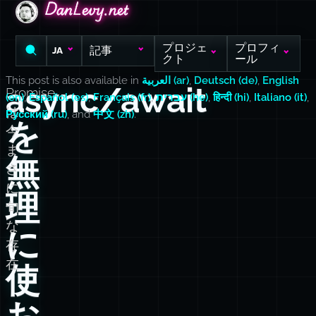
DanLevy.net
DanLevy.net
DanLevy.net
プロジェ
プロフィ
記事
JA
クト
ール
This post is also available in
العربية (ar)
,
Deutsch (de)
,
English
async/await
Promise
(en)
,
Español (es)
,
Français (fr)
,
עברית (he)
,
हिन्दी (hi)
,
Italiano (it)
,
は
Русский (ru)
, and
中文 (zh)
.
を
今
ま
無
さ
に
理
旬
な
に
存
在
使
お