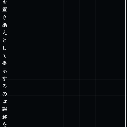
を
置
き
換
え
と
し
て
提
示
す
る
の
は
誤
解
を