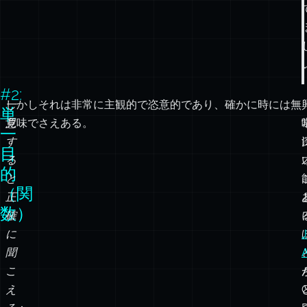
#2:
一
しかしそれは非常に主観的で恣意的であり、確かに時には無
単
見
意味でさえある。
一
す
目
る
的
と
（関
正
数）
確
に
聞
A
こ
え