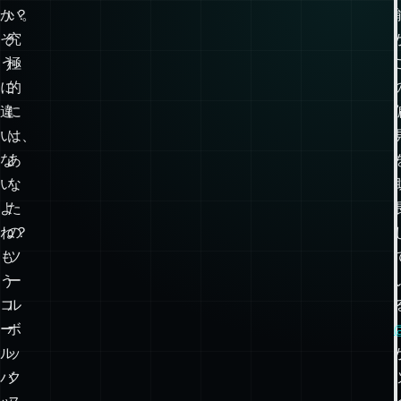
か？
い。
そ
究
う
極
に
的
違
に
い
は、
な
あ
い
な
よ
た
ね？
の
も
ツ
う
ー
コ
ル
ー
ボ
ル
ッ
バ
ク