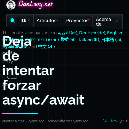
DanLevy.net
DanLevy.net
DanLevy.net
Acerca
Artículos
Proyectos
ES
de
This post is also available in
العربية (ar)
,
Deutsch (de)
,
English
Deja
Las
(en)
,
Français (fr)
,
עברית (he)
,
हिन्दी (hi)
,
Italiano (it)
,
日本語 (ja)
,
promesas
Русский (ru)
, and
中文 (zh)
.
de
están
muy
intentar
de
moda
forzar
ahora.
async/await
Guides
(10)
created almost 8 years ago
updated almost 2 years ago