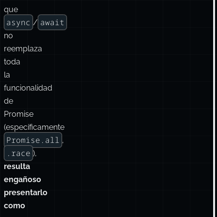
que
async
await
/
no
reemplaza
toda
la
funcionalidad
de
Promise
(específicamente
Promise.all
,
.race
),
resulta
engañoso
presentarlo
como