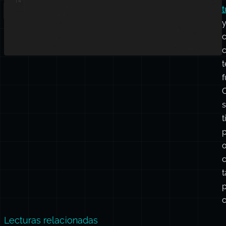
..map()
…
t
f
s
t
Lecturas relacionadas