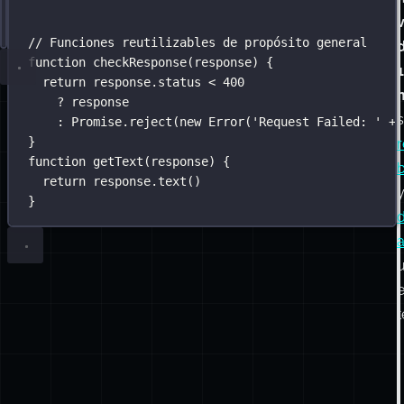
:
Promise
.
reject
(
new
Error
(
'
Request Failed: 
'
+
 r
.
then
(
response
=>
 response.
text
())
// Funciones reutilizables de propósito general
function
checkResponse
(
response
) {
1
return
 response.status 
<
400
?
 response
:
Promise
.
reject
(
new
Error
(
'
Request Failed: 
'
+
 
}
r
function
getText
(
response
) {
return
 response.
text
()
}
e
t