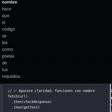
nombre
hace
que
el
código
se
lea
como
poesía
de
tus
requisitos.
Solución:
// ❌ Usando funciones anónimas en línea 💩
// ✅ Aparece claridad: funciones con nombre
Métodos
fetch
fetch
(url)
(url)
a
con
.
then
.
then
(
response
(checkResponse)
=>
 response.status 
<
400
nombre
M
.
?
then
 response
(getText)