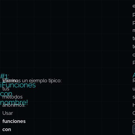
e
t
t
#1:
Elimina
Veamos un ejemplo típico:
¡Funciones
tus
con
métodos
s
nombre!
anónimos.
Usar
funciones
con