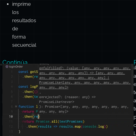
imprime
los
resultados
de
forma
secuencial
Continúa
sustituyendo
a
el
.reduce()
e
y
t
logPromise()
por
t
un
Promise.all
c
y
un