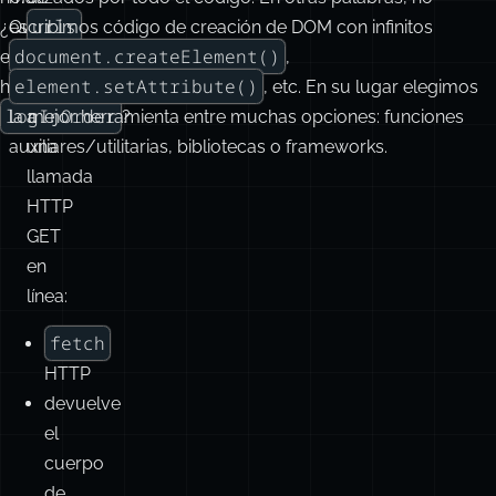
urls
¿Qué
escribimos código de creación de DOM con infinitos
document.createElement()
está
las
,
element.setAttribute()
haciendo
pasa
, etc. En su lugar elegimos
logInOrder
la mejor herramienta entre muchas opciones: funciones
a
?
auxiliares/utilitarias, bibliotecas o frameworks.
una
llamada
HTTP
GET
en
línea:
fetch
HTTP
devuelve
el
cuerpo
de