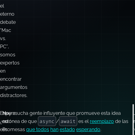
el
eterno
debate
“Mac
vs.
PC”
,
somos
expertos
en
encontrar
argumentos
distractores.
Espera,
No,
Hay mucha gente influyente que promueve esta idea
async
await
¿esto
no
errónea de que
/
es el
reemplazo
de las
i
es
es
Promesas
que todos
han
estado
esperando
.
r