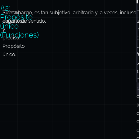
#2:
Suena
Sin embargo, es tan subjetivo, arbitrario y, a veces, incluso
Propósito
engañosa
carente de sentido.
l
único
y
(Funciones)
precisa
:
Propósito
único.
f
1
l
c