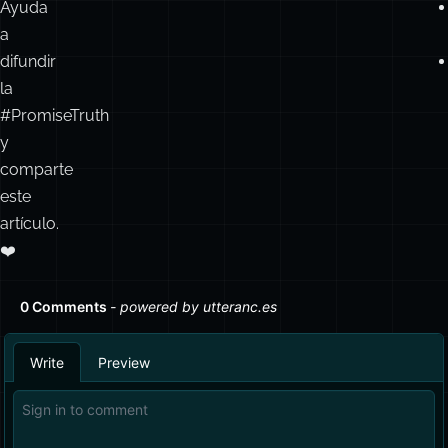
Ayuda
a
difundir
la
#PromiseTruth
y
comparte
este
artículo.
❤️