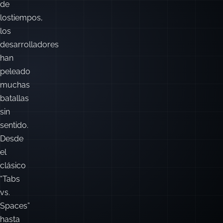
de
lostiempos,
los
desarrolladores
han
peleado
muchas
batallas
sin
sentido.
Desde
el
clásico
“Tabs
vs.
Spaces”
hasta