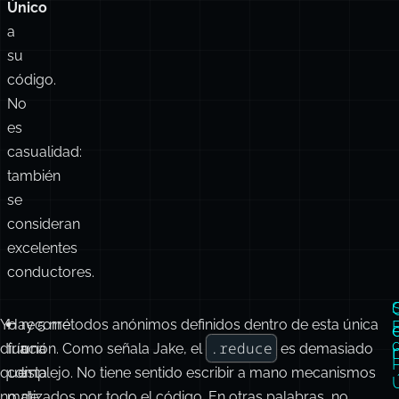
Único
a
su
código.
No
es
casualidad:
también
se
consideran
excelentes
conductores.
Yo
Hay 5 métodos anónimos definidos dentro de esta única
recorre
.reduce
diría
función. Como señala Jake, el
una
es demasiado
que
complejo. No tiene sentido escribir a mano mecanismos
lista
no.
matizados por todo el código. En otras palabras, no
de