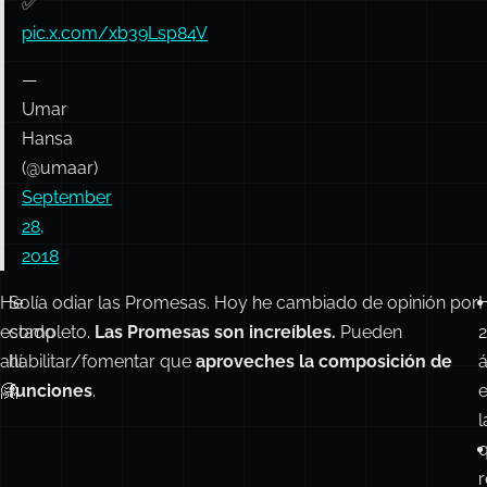
✅
pic.x.com/xb39Lsp84V
—
Umar
Hansa
(@umaar)
September
28,
2018
He
Solía odiar las Promesas. Hoy he cambiado de opinión por
estado
completo.
Las Promesas son increíbles.
Pueden
2
allí.
habilitar/fomentar que
aproveches la composición de
🤗
funciones
.
l