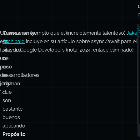
1
p
Uf,
Curiosamente,
Veamos un ejemplo que el (increíblemente talentoso)
Jake
eso
la
Archibald
incluye en su artículo sobre async/await para el
fue
mayoría
sitio de Google Developers (nota: 2024, enlace eliminado).
un
de
poco
los
de
desarrolladores
jerga.
afirman
*/}
que
son
bastante
buenos
aplicando
Propósito