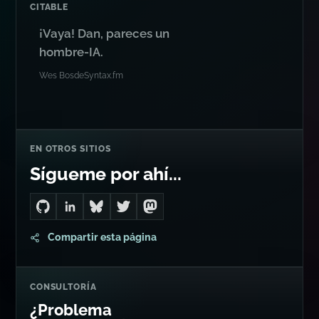
CITABLE
¡Vaya! Dan, pareces un
hombre-IA.
Wes Bos
de
Syntax.fm
EN OTROS SITIOS
Sígueme por ahí...
Go to Dan's GitHub
Connect with me on LinkedIn
Follow me on Bluesky
Follow me on Twitter
Follow me on Mastodon
Compartir esta página
CONSULTORÍA
¿Problema