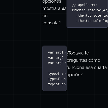
opciones
// Opción #4:
mostrará 42
Promise
.
resolve
(
42
en
.
then
(console.
lo
.
then
(console.lo
consola?
¿Todavía te
var
 arg1 
=
 console.
log
();
var
 arg2 
=
 console.log;
preguntas cómo
var
arg3
=
value
=>
 console.
log
funciona esa cuarta
typeof
 arg1 
===
"
undefined
"
;
opción?
typeof
 arg2 
===
"
function
"
;
typeof
 arg3 
===
"
function
"
;