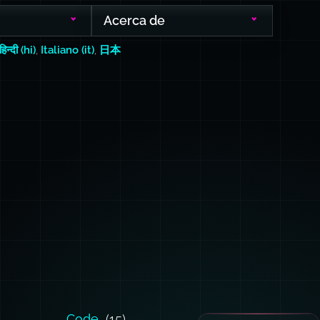
Acerca de
हिन्दी (hi)
,
Italiano (it)
,
日本
Code
(15)