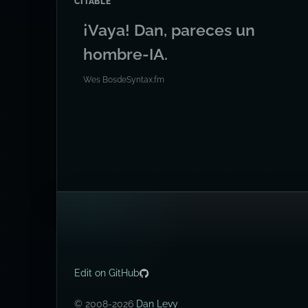
CITABLE
¡Vaya! Dan, pareces un
hombre-IA.
Wes Bos
de
Syntax.fm
Edit on GitHub
© 2008-2026
Dan Levy