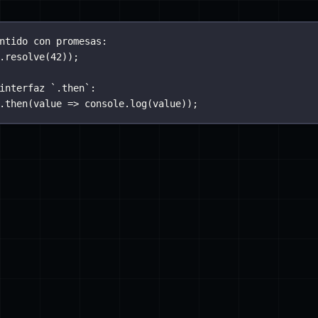
ntido con promesas:
.
resolve
(
42
));
interfaz `.then`:
.
then
(
value
=>
 console.
log
(value));