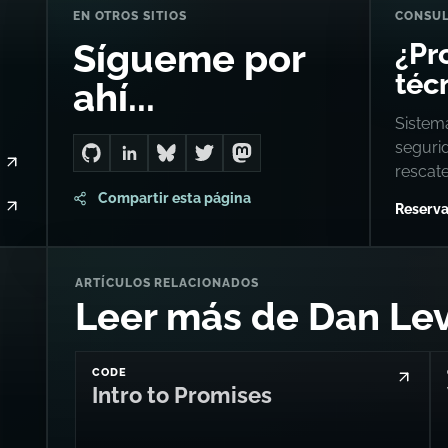
EN OTROS SITIOS
CONSUL
¿Pr
Sígueme por
técn
ahí...
Sistema
seguri
Go to Dan's GitHub
Connect with me on LinkedIn
Follow me on Bluesky
Follow me on Twitter
Follow me on Mastodon
rescat
Compartir esta página
Reserva
ARTÍCULOS RELACIONADOS
Leer más de Dan Le
CODE
Intro to Promises