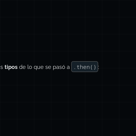
.then()
os
tipos
de lo que se pasó a
: