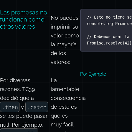
Las promesas no
No puedes
// Esto no tiene se
funcionan como
console.
log
(
Promise
otros valores
imprimir su
valor como
// Debemos usar la 
Promise
.
resolve
(
42
)
la mayoría
de los
valores:
Por Ejemplo
Por diversas
La
razones, TC39
lamentable
decidió que a
consecuencia
.then
.catch
de esto es
y
que es
se les puede pasar
muy fácil
null. Por ejemplo,