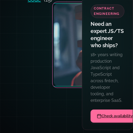
CONTRACT
ENGINEERING
Need an
expert JS/TS
engineer
who ships?
18+ years writing
production
JavaScript and
TypeScript
across fintech,
developer
tooling, and
enterprise SaaS.
Check availability