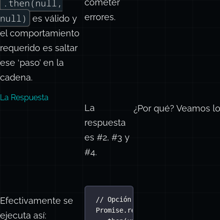
.then(null,
cometer
errores.
null)
es válido y
el comportamiento
requerido es saltar
ese ‘paso’ en la
cadena.
La Respuesta
La
¿Por qué? Veamos l
respuesta
es #2, #3 y
#4.
Efectivamente se
// Opción #4 - efectivamente
Promise
.
resolve
(
42
)
ejecuta así: