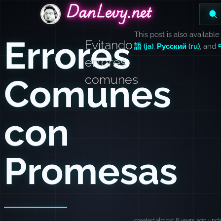
DanLevy.net
DanLevy.net
DanLevy.net
This post is also available
Errores
Evitando
語 (ja)
,
Русский (ru)
, and
errores
Comunes
comunes
con
Promesas
created almost 8 years ago
upda