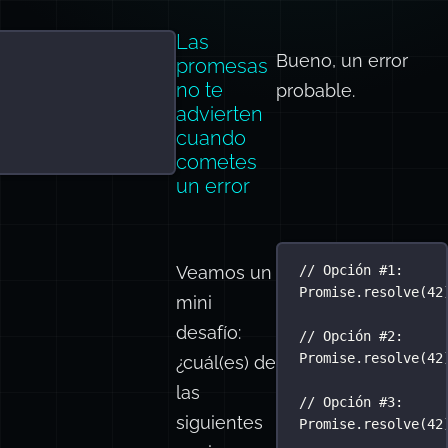
Las
Bueno, un error
promesas
no te
probable.
advierten
cuando
cometes
un error
Veamos un
// Opción #1:
Promise
.
resolve
(
42
mini
desafío:
// Opción #2:
Promise
.
resolve
(
42
¿cuál(es) de
las
// Opción #3:
siguientes
Promise
.
resolve
(
42