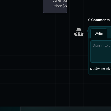
.
then
(
undefined
) 
// esto no t
.
then
(console.log);