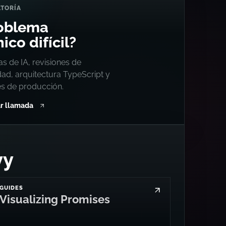
TORÍA
oblema
ico difícil?
s de IA, revisiones de
dad, arquitectura TypeScript y
es de producción.
r llamada
vy
GUIDES
Visualizing Promises