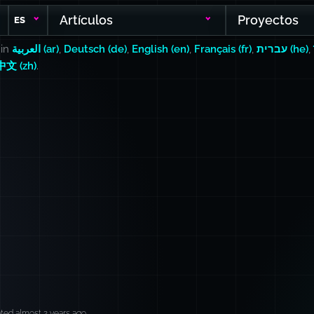
Artículos
Proyectos
ES
 in
العربية (ar)
,
Deutsch (de)
,
English (en)
,
Français (fr)
,
עברית (he)
,
中文 (zh)
.
ted almost 2 years ago