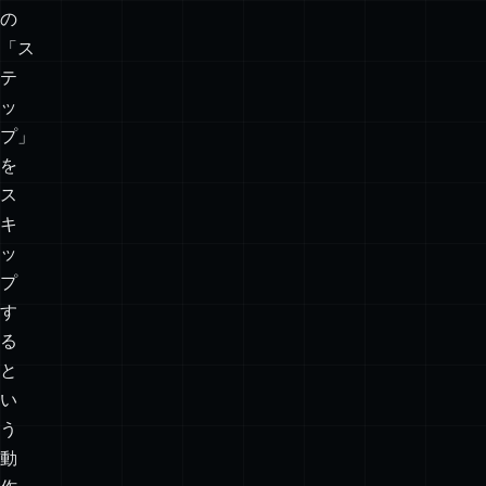
の
「ス
テ
ッ
プ」
を
ス
キ
ッ
プ
す
る
と
い
う
動