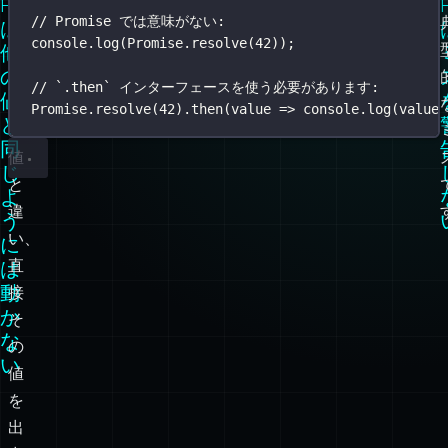
Promise
ほ
// Promise では意味がない:
は
console.
log
(
Promise
.
resolve
(
42
));
と
他
の
ん
// `.then` インターフェースを使う必要があります:
値
ど
Promise
.
resolve
(
42
).
then
(
value
=>
 console.
log
(value)
と
の
同
値
じ
と
よ
違
う
い、
に
直
は
動
接
か
そ
な
の
い
値
を
出