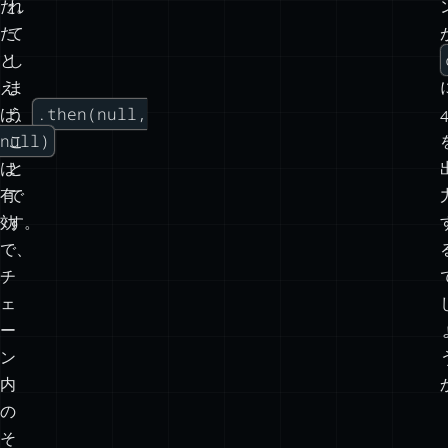
た。
れ
た
て
と
し
え
ま
.then(null,
ば、
う
null)
こ
は
と
有
で
効
す。
で、
チ
ェ
ー
ン
内
の
そ