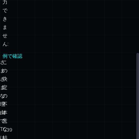
力
で
き
ま
せ
ん:
例で確認
さ
こ
ま
の
ざ
決
ま
定
な
の
理
不
由
本
で、
意
TC39
な
は
結