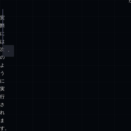
実
// Option #4 - effectively
Promise
.
resolve
(
42
)
際
.
then
(
undefined
) 
// 値に影響はなく、次の `.then(fn
に
.
then
(console.log);
は
次
の
よ
う
に
実
行
さ
れ
ま
す。