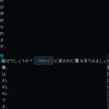
作
が
求
め
ら
れ
ま
す。
答
.then()
え
正
なぜでしょうか？
に渡された
型
を見てみましょ
解
う。
は
#2、
#3、
#4
で
す。