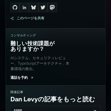
Go to Dan's GitHub
Connect with me on LinkedIn
Follow me on Bluesky
Follow me on Twitter
Follow me on Mastodon
このページを共有
コンサルティング
難しい技術課題が
ありますか？
AIシステム、セキュリティレビュ
ー、TypeScriptアーキテクチャ、本
番環境の救出。
通話を予約
関連記事
Dan Levyの記事をもっと読む
CODE