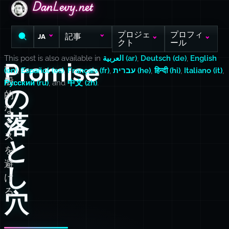
DanLevy.net
DanLevy.net
DanLevy.net
プロジェ
プロフィ
記事
JA
クト
ール
This post is also available in
العربية (ar)
,
Deutsch (de)
,
English
Promise
一
(en)
,
Español (es)
,
Français (fr)
,
עברית (he)
,
हिन्दी (hi)
,
Italiano (it)
,
般
Русский (ru)
, and
中文 (zh)
.
の
的
な
落
ミ
ス
と
を
避
し
け
る
穴