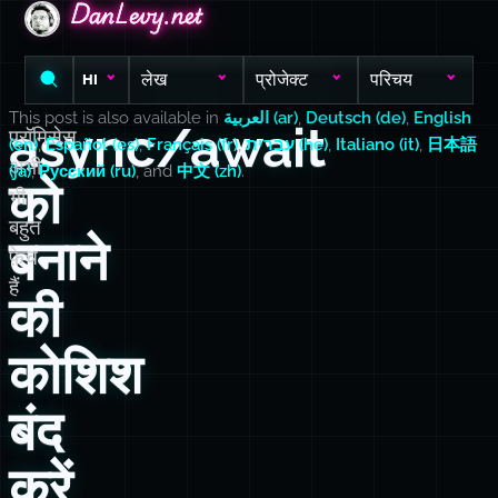
DanLevy.net
DanLevy.net
DanLevy.net
लेख
प्रोजेक्ट
परिचय
HI
This post is also available in
العربية (ar)
,
Deutsch (de)
,
English
async/await
प्रॉमिसेस
(en)
,
Español (es)
,
Français (fr)
,
עברית (he)
,
Italiano (it)
,
日本語
अभी
(ja)
,
Русский (ru)
, and
中文 (zh)
.
को
भी
बहुत
बनाने
फ़ेच
हैं
की
कोशिश
बंद
करें