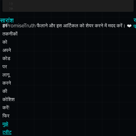
ब
सारांश
स
इन
#PromiseTruth फैलाने और इस आर्टिकल को शेयर करने में मदद करें। ❤️
तकनीकों
को
अपने
कोड
पर
लागू
करने
की