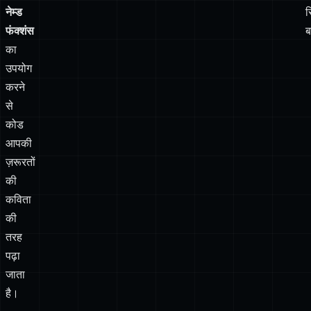
प
नेम्ड
एनॉनिमस
क
फंक्शंस!
मेथड्स
उ
को
क
खत्म
करें।
नेम्ड
र
फंक्शंस
ब
का
उपयोग
करने
से
कोड
आपकी
ज़रूरतों
की
कविता