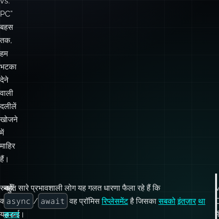
Spaces”
से
लेकर
कालजयी
“Mac
vs.
PC”
बहस
तक,
हम
भटका
देने
वाली
दलीलें
खोजने
में
माहिर