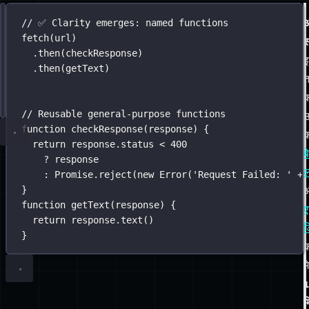
की
तरह
पढ़ा
जाता
है।
समाधान:
अ
// ❌ Using anonymous inline functions 💩
// ✅ Clarity emerges: named functions
नेम्ड
fetch
fetch
(url)
(url)
स
मेथड्स
.
then
.
then
(
response
(checkResponse)
=>
 response.status 
<
400
.
?
then
 response
(getText)
:
Promise
.
reject
(
new
Error
(
'
Request Failed: 
'
+
 r
क
.
then
(
response
=>
 response.
text
())
// Reusable general-purpose functions
उ
function
checkResponse
(
response
) {
क
return
 response.status 
<
400
ब
?
 response
ल
:
Promise
.
reject
(
new
Error
(
'
Request Failed: 
'
+
 
}
function
getText
(
response
) {
ए