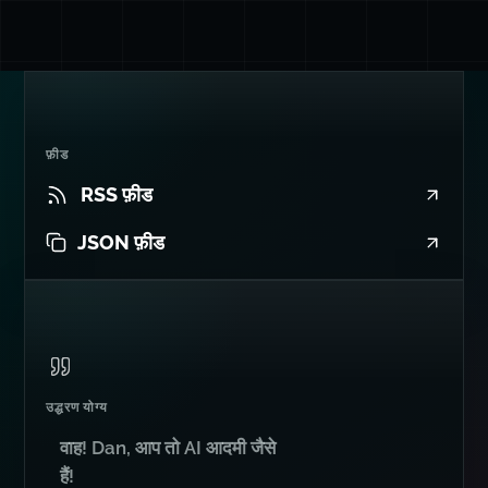
फ़ीड
RSS फ़ीड
JSON फ़ीड