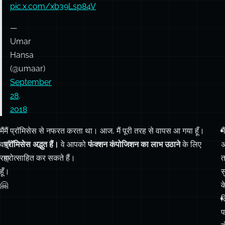
correctly
converted
to
try/catch
✅
pic.x.com/xb39Lsp84V
—
Umar
Hansa
(@umaar)
September
28,
2018
मैं
मैं प्रॉमिसेस से नफरत करता था। आज, मैं पूरी तरह से वापस आ गया हूँ।
मैं
वहाँ
प्रॉमिसेस अद्भुत हैं।
वे आपको
फंक्शन कंपोजिशन का लाभ उठाने
के लिए
अ