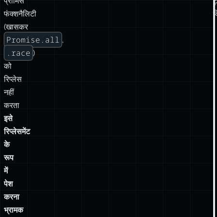
बात
है।
ह
भी
हालाँकि,
ज
नहीं
क्योंकि
क
async
await
करते
/
लगते?
सभी
न
प्रॉमिस
ट
फंक्शनैलिटी
क
(खासकर
Promise.all
,
.race
)
को
रिप्लेस
नहीं
करता
इसे
रिप्लेसमेंट
के