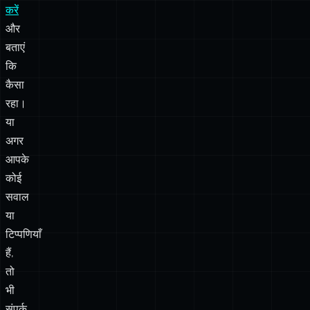
कोशिश
करें!
फिर
मुझे
ट्वीट
करें
और
बताएं
कि
कैसा
रहा।
या
अगर
आपके
कोई
सवाल