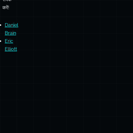
या
टिप्पणियाँ
हैं,
तो
भी
संपर्क
करें!
Daniel
Brain
Eric
Elliott