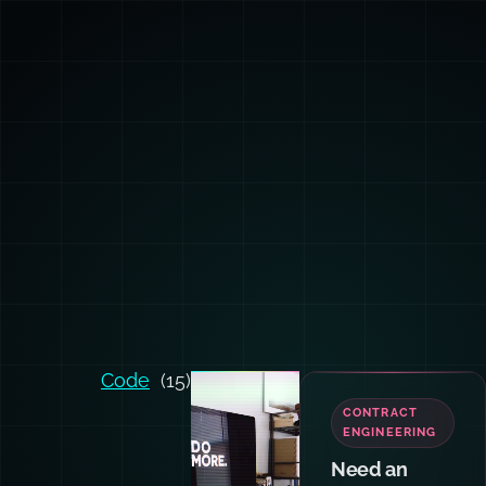
Code
(15)
TEAM
TRAINING
Want your