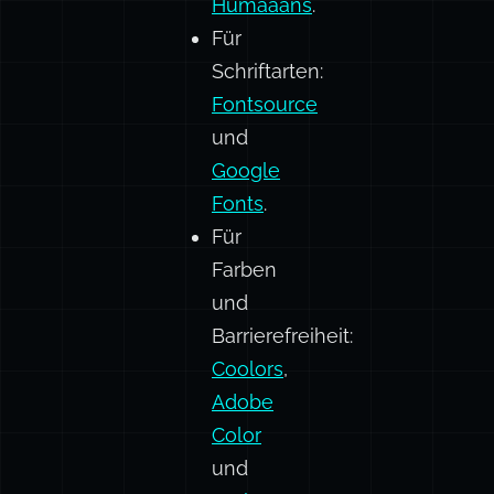
DrawKit
Free
und
Humaaans
.
Für
Schriftarten:
Fontsource
und
Google
Fonts
.
Für
Farben
und
Barrierefreiheit:
Coolors
,