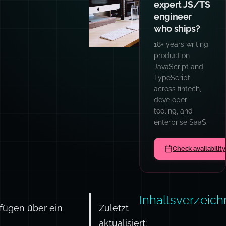
team and
agents
writing code
like I do?
Hands-on
workshops for
engineering
teams: AI
patterns, prompt
engineering,
TypeScript,
async
architecture, and
code quality
culture.
Book a team sess