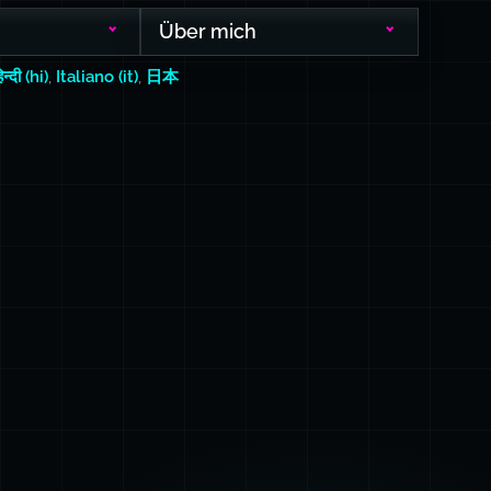
Über mich
िन्दी (hi)
,
Italiano (it)
,
日本