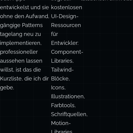
Wenn du Websites
Der Fokus
Die meisten verlink
oder Apps
liegt auf
tatsächlich sinnvolles
entwickelst und sie
kostenlosen
ohne den Aufwand,
UI-Design-
gängige Patterns
Ressourcen
tagelang neu zu
für
implementieren,
Entwickler:
professioneller
Component-
aussehen lassen
Libraries,
willst, ist das die
Tailwind-
Kurzliste, die ich dir
Blöcke,
gebe.
Icons,
Illustrationen,
Farbtools,