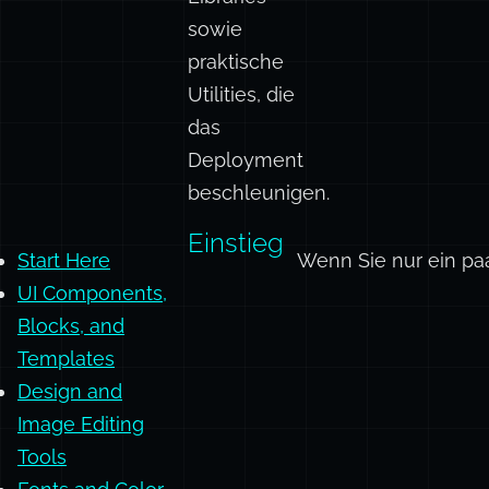
Schriftquellen,
Motion-
Libraries
sowie
praktische
Utilities, die
das
Deployment
beschleunigen.
Einstieg
Start Here
Wenn Sie nur ein pa
UI Components,
Blocks, and
Templates