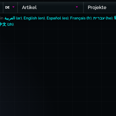
Artikel
Projekte
DE
 in
العربية (ar)
,
English (en)
,
Español (es)
,
Français (fr)
,
עברית (he)
,
ह
中文 (zh)
.