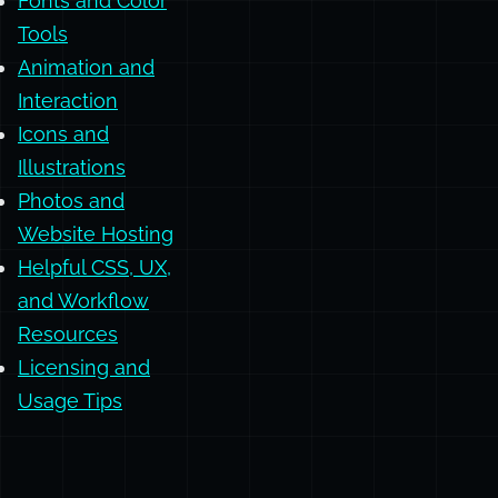
Design and
Image Editing
Tools
Fonts and Color
Tools
Animation and
Interaction
Icons and
Illustrations
Photos and
Website Hosting
Helpful CSS, UX,
and Workflow
Resources
Licensing and