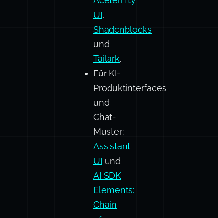
Tailwind-
UI-
Blöcke:
Aceternity
UI
,
Shadcnblocks
und
Tailark
.
Für KI-
Produktinterfaces
und
Chat-
Muster:
Assistant
UI
und