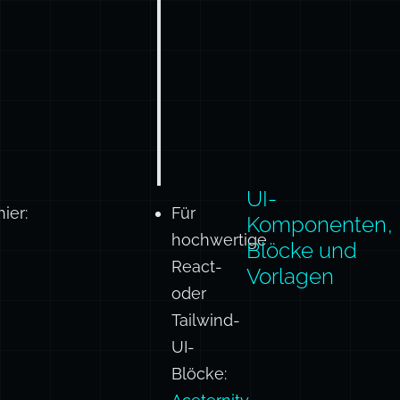
UI-
ier:
Für
Komponenten,
hochwertige
Blöcke und
React-
Vorlagen
oder