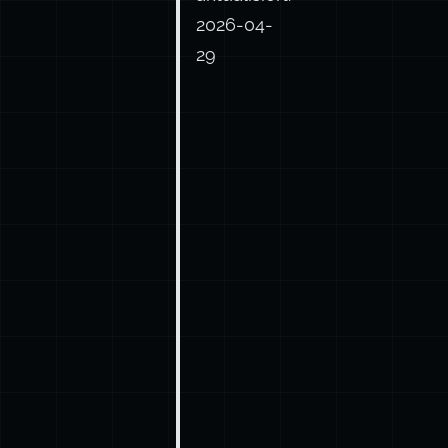
Inhaltsverzeich
fügen über ein
Zuletzt
aktualisiert:
2026-04-
29