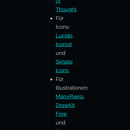
AI SDK
Elements:
Chain
of
Thought
.
Für
Icons:
Lucide
,
Iconoir
und
Simple
Icons
.
Für
Illustrationen:
ManyPixels
,