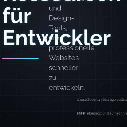
für
und
Design-
Tools,
Entwickler
um
professionelle
Websites
schneller
zu
entwickeln.
created over 11 years ago
updat
Mit KI übersetzt und auf techni