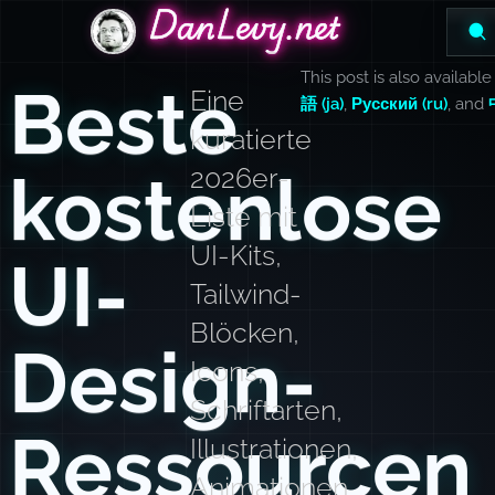
DanLevy.net
DanLevy.net
DanLevy.net
This post is also available
Beste
Eine
語 (ja)
,
Русский (ru)
, and
kuratierte
kostenlose
2026er-
Liste mit
UI-Kits,
UI-
Tailwind-
Blöcken,
Design-
Icons,
Schriftarten,
Ressourcen
Illustrationen,
Animationen