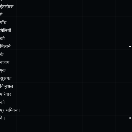
इंटरफ़ेस
में
पाँच
शैलियों
को
मिलाने
के
बजाय
एक
सुसंगत
विज़ुअल
परिवार
को
प्राथमिकता
दें।