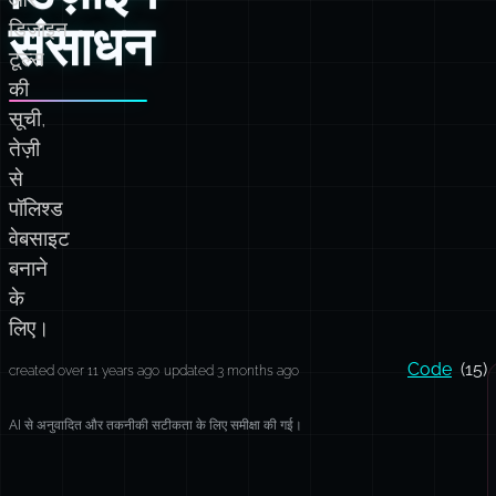
संसाधन
डिज़ाइन
टूल्स
की
सूची,
तेज़ी
से
पॉलिश्ड
वेबसाइट
बनाने
के
लिए।
Code
(15)
created over 11 years ago
updated 3 months ago
AI से अनुवादित और तकनीकी सटीकता के लिए समीक्षा की गई।