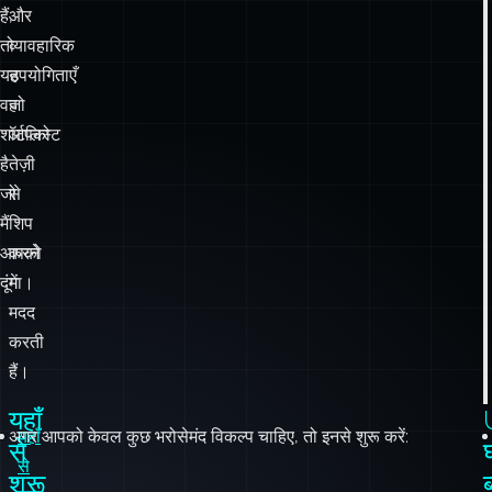
हैं,
और
तो
व्यावहारिक
यह
उपयोगिताएँ
वह
जो
शॉर्टलिस्ट
आपको
है
तेज़ी
जो
से
मैं
शिप
आपको
करने
दूंगा।
में
मदद
करती
हैं।
यहाँ
अगर आपको केवल कुछ भरोसेमंद विकल्प चाहिए, तो इनसे शुरू करें:
यहाँ
से
से
शुरू