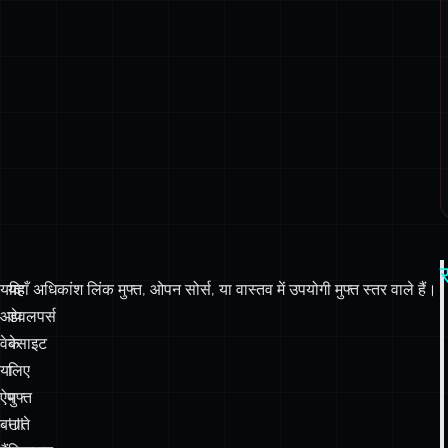
यदि
यह
यहाँ अधिकांश लिंक मुफ्त, ओपन सोर्स, या वास्तव में उपयोगी मुफ्त स्तर वाले हैं।
आप
डेवलपर्स
वेबसाइट
के
या
लिए
ऐप
मुफ्त
बनाते
UI