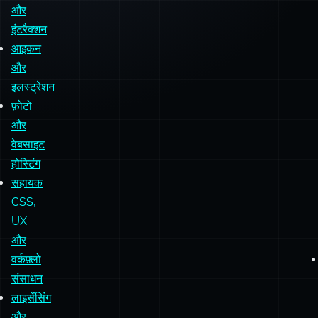
और
इंटरैक्शन
आइकन
और
इलस्ट्रेशन
फ़ोटो
और
वेबसाइट
होस्टिंग
सहायक
CSS,
UX
और
वर्कफ़्लो
संसाधन
लाइसेंसिंग
और