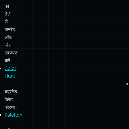
को
तेज़ी
से
जनरेट,
लॉक
और
एडजस्ट
करें।
Color
Hunt
—
क्यूरेटेड
पैलेट
प्रेरणा।
Paletton
—