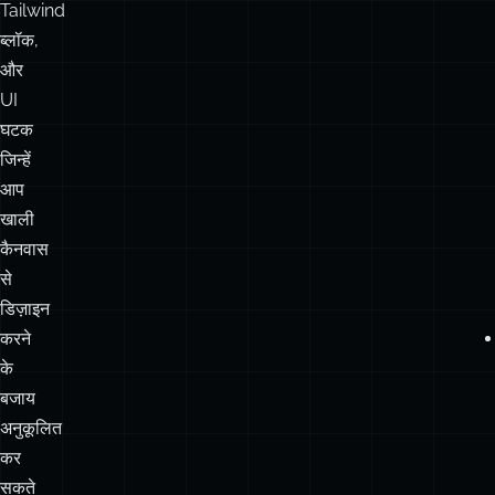
Tailwind
ब्लॉक,
और
UI
घटक
जिन्हें
आप
खाली
कैनवास
से
डिज़ाइन
करने
के
बजाय
अनुकूलित
कर
सकते