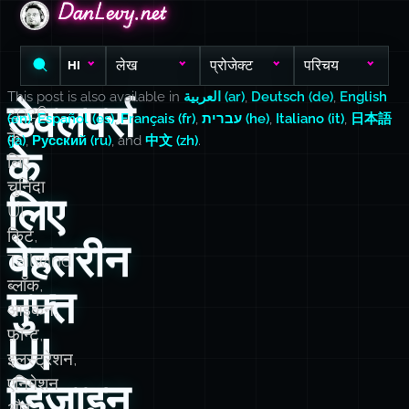
DanLevy.net
DanLevy.net
DanLevy.net
लेख
प्रोजेक्ट
परिचय
HI
This post is also available in
العربية (ar)
,
Deutsch (de)
,
English
डेवलपर्स
2026
(en)
,
Español (es)
,
Français (fr)
,
עברית (he)
,
Italiano (it)
,
日本語
के
(ja)
,
Русский (ru)
, and
中文 (zh)
.
के
लिए
चुनिंदा
लिए
UI
किट,
बेहतरीन
Tailwind
ब्लॉक,
मुफ्त
आइकन,
फ़ॉन्ट,
UI
इलस्ट्रेशन,
एनिमेशन
डिज़ाइन
और