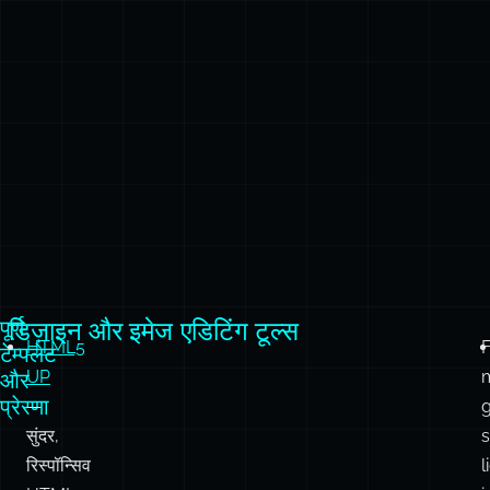
पूर्ण
डिज़ाइन और इमेज एडिटिंग टूल्स
HTML5
F
टेम्पलेट
UP
और
प्रेरणा
—
g
सुंदर,
s
रिस्पॉन्सिव
l