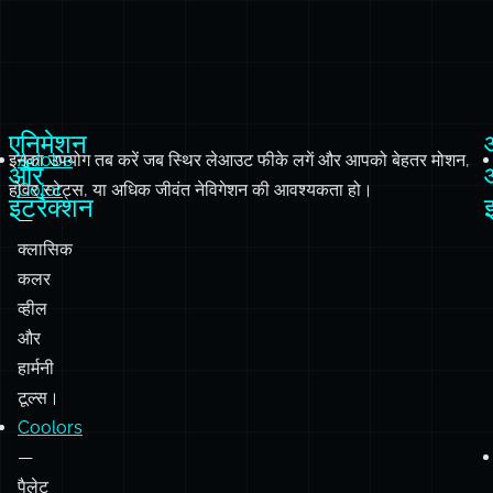
एनिमेशन
इनका उपयोग तब करें जब स्थिर लेआउट फीके लगें और आपको बेहतर मोशन,
Adobe
और
होवर स्टेट्स, या अधिक जीवंत नेविगेशन की आवश्यकता हो।
Color
इंटरैक्शन
—
क्लासिक
कलर
व्हील
और
हार्मनी
टूल्स।
Coolors
—
पैलेट