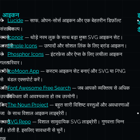
आइकन
इ
ये
Lucide
— साफ, ओपन-सोर्स आइकन और एक बेहतरीन डिफ़ॉल्ट
संसाधन
विकल्प।
क
सबसे
Iconoir
— थोड़े नरम लुक के साथ बड़ा मुफ्त SVG आइकन सेट।
आसानी
Simple Icons
— उत्पादों और सोशल लिंक के लिए ब्रांड आइकन।
से
Phosphor Icons
— इंटरफ़ेस और ऐप्स के लिए लचीला आइकन
गलत
परिवार।
तरीके
IcoMoon App
— कस्टम आइकन सेट बनाएं और SVG या PNG
से
बंडल एक्सपोर्ट करें।
अति-
Font Awesome Free Search
— जब आपको व्यक्तित्व से अधिक
उपयोग
विविधता की आवश्यकता हो तब उपयोगी।
किए
The Noun Project
— बहुत सारी विशिष्ट वस्तुओं और अवधारणाओं
जा
के साथ विशाल आइकन लाइब्रेरी।
सकते
SVG Repo
— विशाल सामुदायिक SVG लाइब्रेरी। गुणवत्ता भिन्न
हैं।
होती है, इसलिए सावधानी से चुनें।
एक