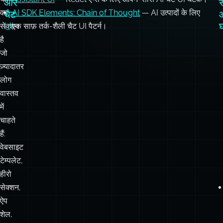
और
स
वह
AI SDK Elements: Chain of Thought
— AI उत्पादों के लिए
चैट
UI
सेक्शन
एक साफ़ तर्क-शैली चैट UI पैटर्न।
है
जो
ज़्यादातर
लोग
वास्तव
में
चाहते
हैं:
वेबसाइट
टेम्पलेट,
हीरो
सेक्शन,
ऐप
शेल,