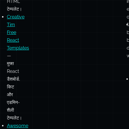
HTML
टेम्पलेट।
e
Creative
o
Tim
f
Free
React
Templates
—
w
मुफ्त
React
डैशबोर्ड,
किट
और
एडमिन-
शैली
टेम्पलेट।
Awesome