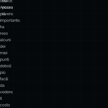
ha
il
reso
compromesso
più
con
veloce.
cui
Ancora
posso
più
vivere.
importante,
ha
reso
alcuni
dei
miei
punti
deboli
più
facili