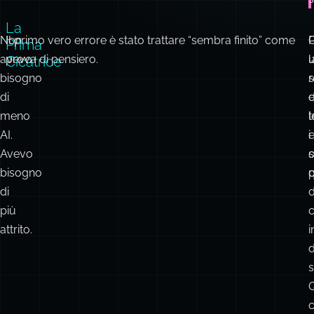
s
La
Non
Il primo vero errore è stato trattare “sembra finito” come
P
Prima
avevo
prova di pensiero.
l
Cicatrice
bisogno
r
di
d
meno
l
AI.
i
Avevo
s
bisogno
p
di
d
più
attrito.
i