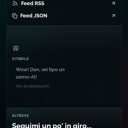
FEED
Feed RSS
Feed JSON
CITABILE
Wow! Dan, sei tipo un
uomo-AI!
Wes Bos
da
Syntax.fm