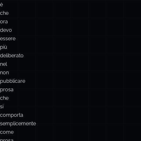
da
vedere.
Il
costo
è
che
ora
devo
essere
più
deliberato
nel
non
pubblicare
prosa
che
si