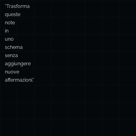
fallisce.”
Comprimere
il
caos
:
“Trasforma
queste
note
in
uno
schema
senza
aggiungere
nuove
affermazioni.”