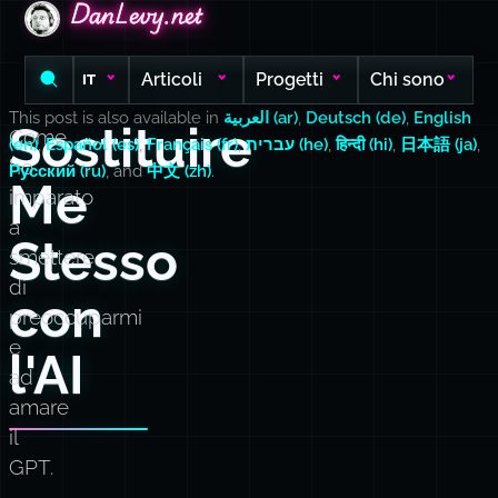
DanLevy.net
DanLevy.net
DanLevy.net
Articoli
Progetti
Chi sono
IT
This post is also available in
العربية (ar)
,
Deutsch (de)
,
English
Sostituire
Come
(en)
,
Español (es)
,
Français (fr)
,
עברית (he)
,
हिन्दी (hi)
,
日本語 (ja)
,
ho
Русский (ru)
, and
中文 (zh)
.
Me
imparato
a
Stesso
smettere
di
con
preoccuparmi
e
l'AI
ad
amare
il
GPT.