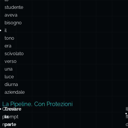
difficile
di
cui
lo
studente
aveva
bisogno
il
tono
era
scivolato
verso
una
luce
diurna
aziendale