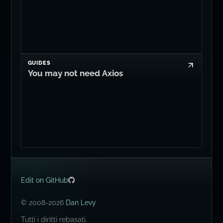
AI
It's Time for llm:// Connection Strings
GUIDES
You may not need Axios