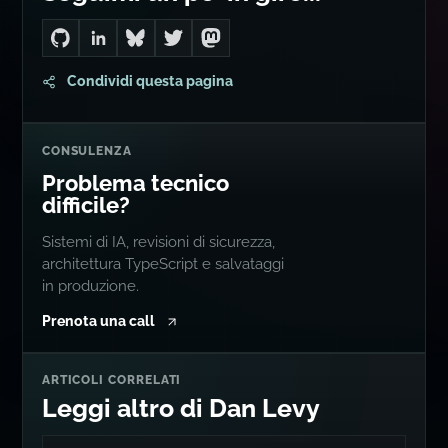
ALTROVE
Seguimi un po' in giro...
Go to Dan's GitHub
Connect with me on LinkedIn
Follow me on Bluesky
Follow me on Twitter
Follow me on Mastodon
Condividi questa pagina
CONSULENZA
Problema tecnico
difficile?
Sistemi di IA, revisioni di sicurezza,
architettura TypeScript e salvataggi
in produzione.
Prenota una call