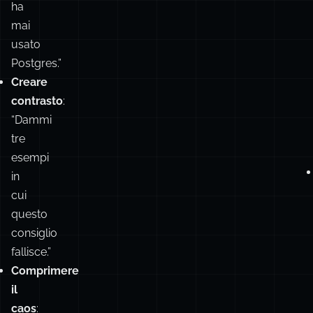
React
che
non
ha
mai
usato
Postgres.”
Creare
contrasto
:
“Dammi
tre
esempi
in
cui
questo
consiglio