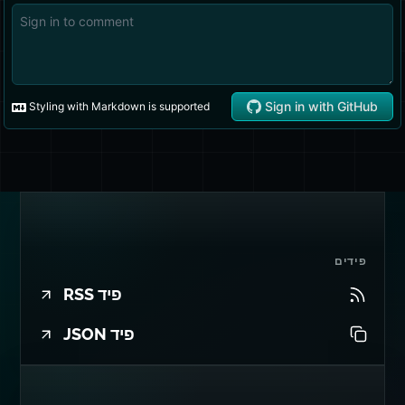
פידים
פיד RSS
פיד JSON