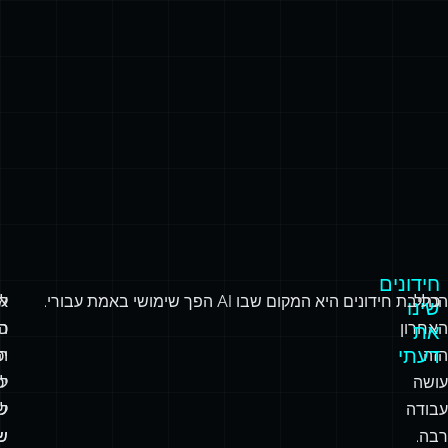
חידונים
הכלל
כתיבת חידונים היא המקום שבו AI הפך שימושי באמת עבורי.
ל
א
שינו
האחרון
כי
ה
את
דעתי
הזה
ה
יכ
עושה
יכ
לי
עבודה
ש
ל
רבה.
ש
ש