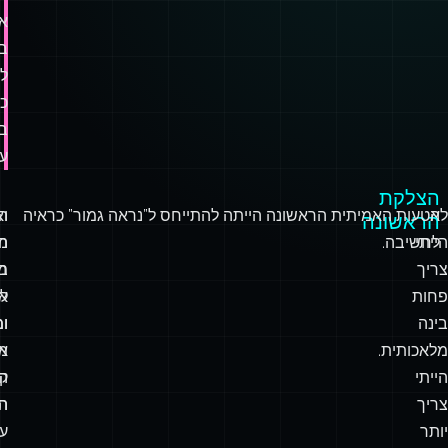
א
ב
ל
כמ
ב
ענ
הצלקת
לא
הטעות האמיתית הראשונה הייתה להתייחס ל”נראה גמור” כראיה
וא
הי
הראשונה
הייתי
לחשיבה.
הי
מ
צריך
ב
מ
פחות
א
לש
בינה
ומ
ו
מלאכותית.
א
מ
הייתי
ה
קו
צריך
ת
הר
יותר
ע