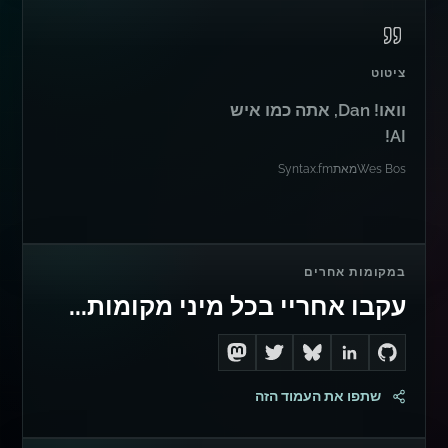
ציטוט
וואו! Dan, אתה כמו איש
AI!
Wes Bos
מאת
Syntax.fm
במקומות אחרים
עקבו אחריי בכל מיני מקומות...
Follow me on Mastodon
Follow me on Twitter
Connect with me on LinkedIn
Follow me on Bluesky
Go to Dan's GitHub
שתפו את העמוד הזה