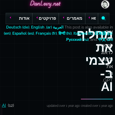
DanLevy.net
DanLevy.net
DanLevy.net
מאמרים
פרויקטים
אודות
HE
This post is also available in
العربية (ar)
,
English
,
Deutsch (de)
מחליף
איך
(en)
,
Español (es)
,
Français (fr)
,
हिन्दी (hi)
,
Italiano (it)
,
日本語 (ja)
,
למדתי
.
Русский (ru)
, and
中文 (zh)
את
להפסיק
לדאוג
עצמי
ולאהוב
את
ב-
ה-
GPT.
AI
AI
(12)
updated over 1 year ago
created over 1 year ago