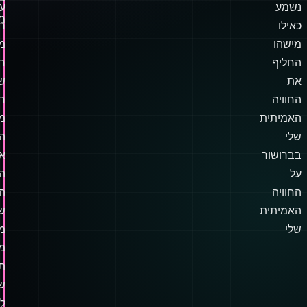
נשמע
עב
מ
כאילו
ח
מישהו
מ
החליף
ח
את
שע
החוויה
ח
האמיתית
מ
שלי
ה
בברושור
א
על
ה
החוויה
ה
האמיתית
ש
שלי.
מ
מ
ת
ש
ל