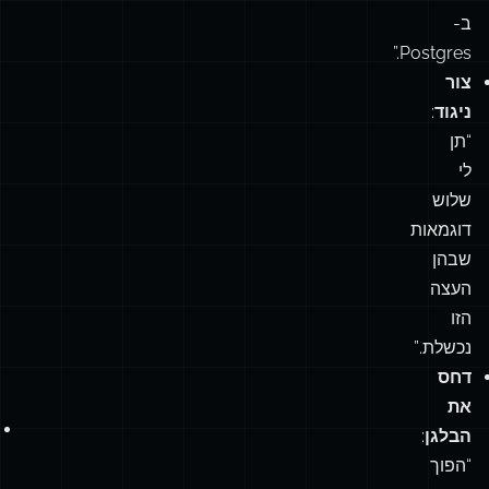
ב-
Postgres.”
צור
ניגוד
:
“תן
לי
שלוש
דוגמאות
שבהן
העצה
הזו
נכשלת.”
דחס
את
הבלגן
:
“הפוך