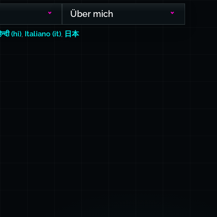
Über mich
िन्दी (hi)
,
Italiano (it)
,
日本