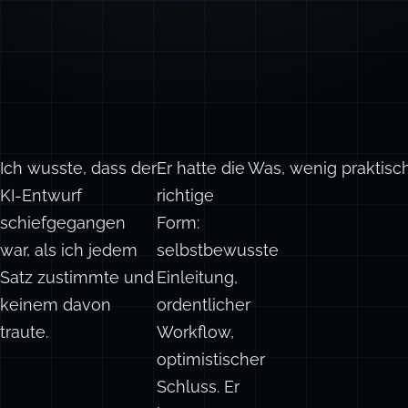
Ich wusste, dass der
Er hatte die
Was, wenig praktisc
KI-Entwurf
richtige
schiefgegangen
Form:
war, als ich jedem
selbstbewusste
Satz zustimmte und
Einleitung,
keinem davon
ordentlicher
traute.
Workflow,
optimistischer
Schluss. Er