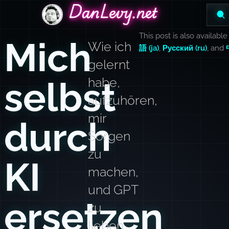
DanLevy.net
DanLevy.net
DanLevy.net
This post is also available
Mich
Wie ich
語 (ja)
,
Русский (ru)
, and
gelernt
selbst
habe,
aufzuhören,
mir
durch
Sorgen
zu
KI
machen,
und GPT
ersetzen
zu
lieben.