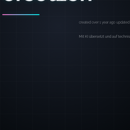
created over 1 year ago
updated 
Mit KI übersetzt und auf techni