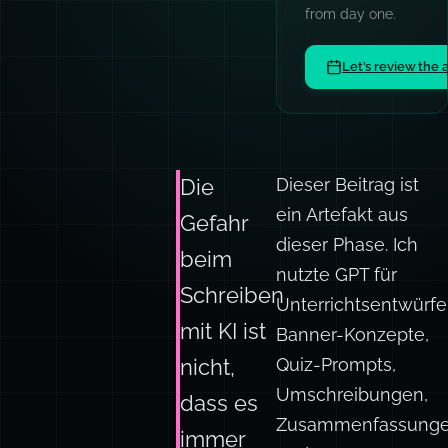
from day one.
Let's review the 
Dieser Beitrag ist
Die
ein Artefakt aus
Gefahr
dieser Phase. Ich
beim
nutzte GPT für
Schreiben
Unterrichtsentwürfe
mit KI ist
Banner-Konzepte,
Quiz-Prompts,
nicht,
Umschreibungen,
dass es
Zusammenfassung
immer