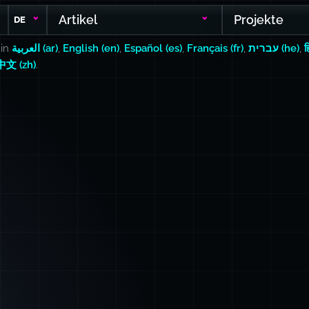
Artikel
Projekte
DE
 in
العربية (ar)
,
English (en)
,
Español (es)
,
Français (fr)
,
עברית (he)
,
ह
中文 (zh)
.