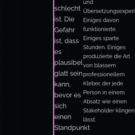
und
schlecht
Übersetzungsexper
ist. Die
Einiges davon
funktionierte.
Gefahr
Einiges sparte
ist, dass
Stunden. Einiges
es
produzierte die Art
plausibel
von blassem
glatt sein
professionellem
Kleber, der jede
kann,
Person in einem
bevor es
Absatz wie einen
sich
Stakeholder klingen
einen
lässt.
Standpunkt