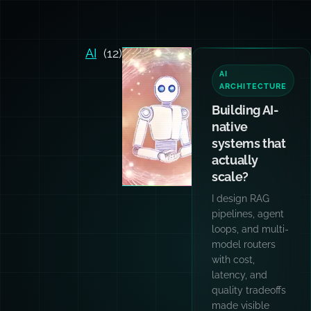
AI
(12)
AI
ARCHITECTURE
Building AI-
native
systems that
actually
scale?
I design RAG
pipelines, agent
loops, and multi-
model routers
with cost,
latency, and
quality tradeoffs
made visible