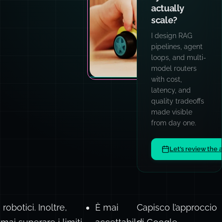
actually
scale?
I design RAG
pipelines, agent
loops, and multi-
model routers
with cost,
latency, and
quality tradeoffs
made visible
from day one.
Let's review the 
obotici. Inoltre,
È mai
Capisco l’approccio