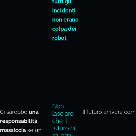
tutti gli
incidenti
non erano
colpa dei
robot
.
Non
Ci sarebbe
una
Il futuro arriverà c
lasciare
che il
responsabilità
futuro ci
massiccia
se un
sfugga