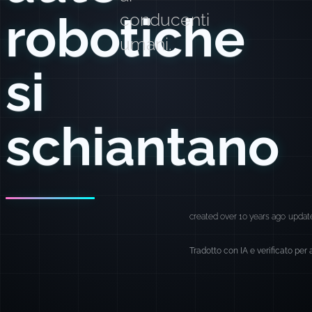
robotiche
conducenti
umani.
si
schiantano
created over 10 years ago
updat
Tradotto con IA e verificato per