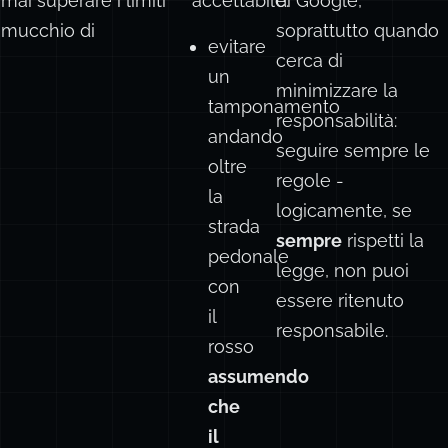
ai superare i limiti
accettabile:
di Google,
n mucchio di
soprattutto quando
evitare
cerca di
un
minimizzare la
tamponamento
responsabilità:
andando
seguire sempre le
oltre
regole -
la
logicamente, se
strada
sempre
rispetti la
pedonale
legge, non puoi
con
essere ritenuto
il
responsabile.
rosso
assumendo
che
il