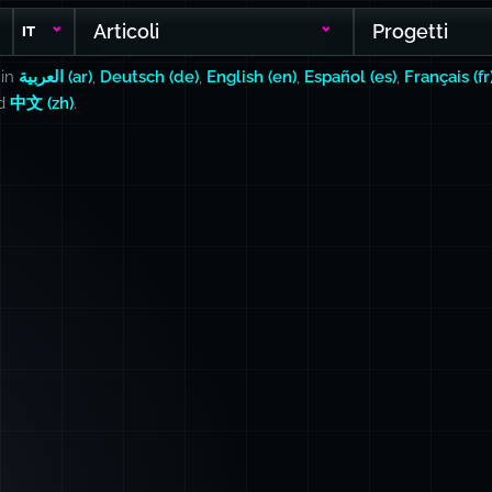
Articoli
Progetti
IT
 in
العربية (ar)
,
Deutsch (de)
,
English (en)
,
Español (es)
,
Français (fr
nd
中文 (zh)
.