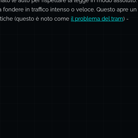
o le auto per rispettare la legge in modo assoluto: m
tà a fondere in traffico intenso o veloce. Questo apre u
tiche (questo è noto come
il problema del tram
) -