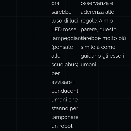
ora
osservanza e
sarebbe
aderenza alle
l’uso di luci
regole. A mio
LED rosse
parere, questo
lampeggianti
sarebbe molto più
(pensate
simile a come
alle
guidano gli esseri
scuolabus)
umani.
per
avvisare i
conducenti
umani che
stanno per
tamponare
un robot