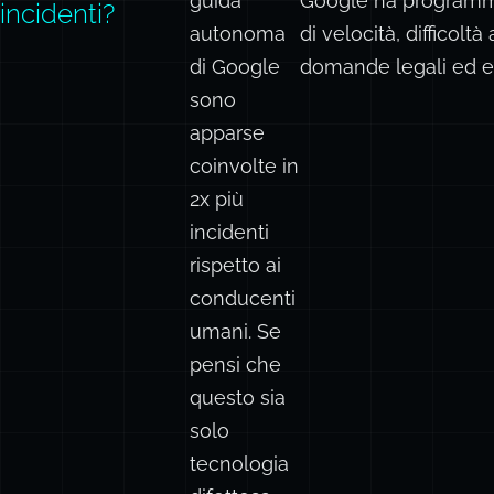
guida
Google ha programmat
incidenti?
autonoma
di velocità, difficol
di Google
domande legali ed e
sono
apparse
coinvolte in
2x più
incidenti
rispetto ai
conducenti
umani. Se
pensi che
questo sia
solo
tecnologia