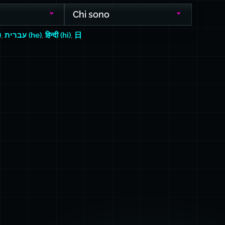
Chi sono
)
,
עברית (he)
,
हिन्दी (hi)
,
日