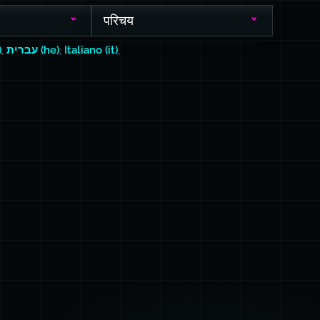
परिचय
)
,
עברית (he)
,
Italiano (it)
,