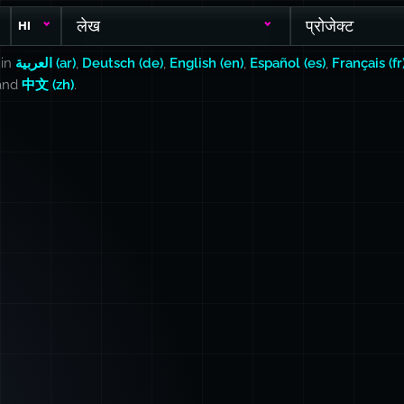
लेख
प्रोजेक्ट
HI
 in
العربية (ar)
,
Deutsch (de)
,
English (en)
,
Español (es)
,
Français (fr
 and
中文 (zh)
.