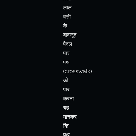
लाल
बत्ती
के
बावजूद
पैदल
पार
पथ
(crosswalk)
को
पार
करना
यह
मानकर
कि
पथ