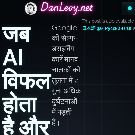
DanLevy.net
DanLevy.net
DanLevy.net
This post is also available
जब
Google
日本語 (ja)
,
Русский (ru)
,
की सेल्फ-
AI
ड्राइविंग
कारें मानव
चालकों की
विफल
तुलना में 2
गुना अधिक
होता
दुर्घटनाओं
में पड़ती
है और
हैं।