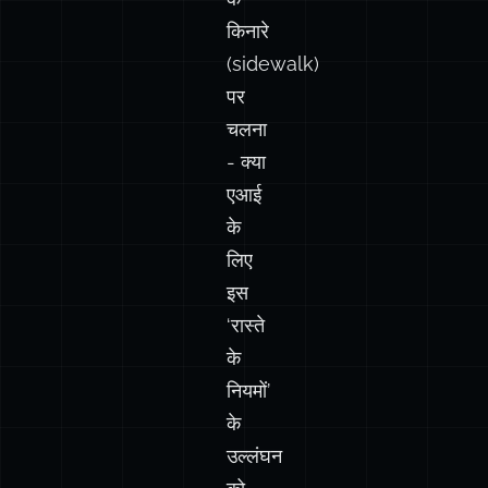
किनारे
(sidewalk)
पर
चलना
- क्या
एआई
के
लिए
इस
‘रास्ते
के
नियमों’
के
उल्लंघन