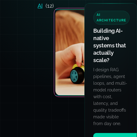
AI
(12)
AI
ARCHITECTURE
Building AI-
native
systems that
actually
scale?
I design RAG
pipelines, agent
loops, and multi-
model routers
with cost,
latency, and
quality tradeoffs
made visible
from day one.