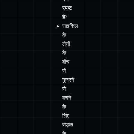
स्पष्ट
है
?
साइकिल
के
लेनों
के
बीच
से
गुजरने
से
बचने
के
लिए
सड़क
के