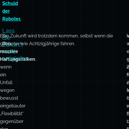
Schuld
der
Roboter.
Lass
Es
Die Zukunft wird trotzdem kommen, selbst wenn die
V
I
die
gäbe
Roboter wie Achtzigjährige fahren.
Zukunft
nicht
massive
e
entgleiten
Haftungsrisiken
,
e
g
wenn
e
ein
f
Unfall
wegen
a
bewusst
h
eingebauter
r
„Flexibilität“
b
S
gegenüber