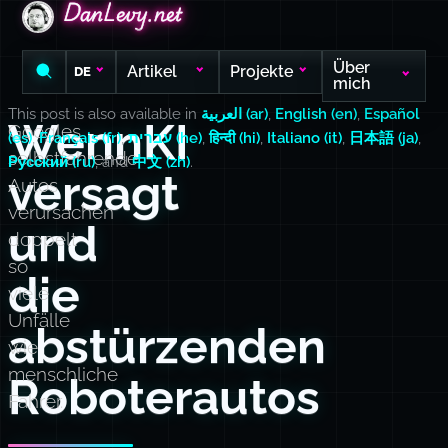
DanLevy.net
DanLevy.net
DanLevy.net
Über
Artikel
Projekte
DE
mich
This post is also available in
العربية (ar)
,
English (en)
,
Español
WennKI
Googles
(es)
,
Français (fr)
,
עברית (he)
,
हिन्दी (hi)
,
Italiano (it)
,
日本語 (ja)
,
selbstfahrende
Русский (ru)
, and
中文 (zh)
.
versagt
Autos
verursachen
und
doppelt
so
die
viele
Unfälle
abstürzenden
wie
menschliche
Roboterautos
Fahrer.