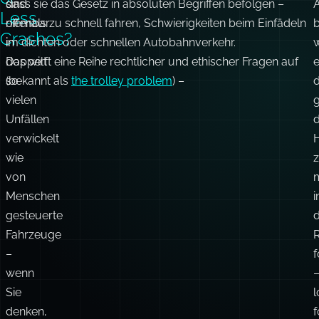
sind
dass sie das Gesetz in absoluten Begriffen befolgen –
A
Less
offenbar
niemals zu schnell fahren, Schwierigkeiten beim Einfädeln
Crashes?
in
im dichten oder schnellen Autobahnverkehr.
doppelt
Das wirft eine Reihe rechtlicher und ethischer Fragen auf
so
(bekannt als
the trolley problem
) –
vielen
g
Unfällen
d
verwickelt
wie
von
m
Menschen
gesteuerte
Fahrzeuge
–
f
wenn
Sie
l
denken,
f