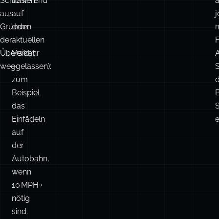
Schichten
basierend
a
aus
auf
j
Gründen
dem
der
aktuellen
F
Übersicht
Verkehr
A
weggelassen):
–
S
zum
d
Beispiel
das
S
Einfädeln
e
auf
der
Autobahn,
wenn
10 MPH +
nötig
sind.