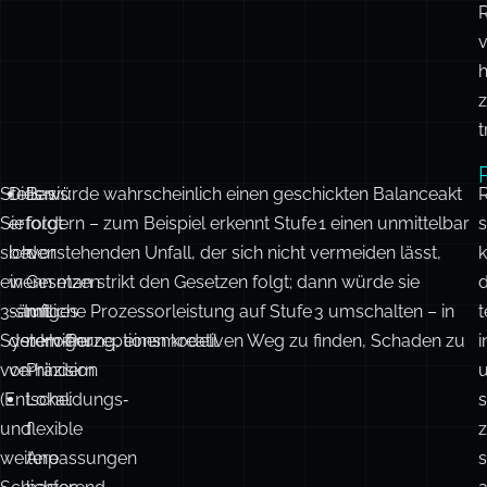
h
t
Stellen
Dies würde wahrscheinlich einen geschickten Balanceakt
Basis:
Sie
erfordern – zum Beispiel erkennt Stufe 1 einen unmittelbar
folgt
sich
bevorstehenden Unfall, der sich nicht vermeiden lässt,
den
k
ein
wenn man strikt den Gesetzen folgt; dann würde sie
Gesetzen
d
3‑stufiges
sämtliche Prozessorleistung auf Stufe 3 umschalten – in
mit
t
System‑Perzeptionsmodell
der Hoffnung, einen kreativen Weg zu finden, Schaden zu
nerviger
i
vor
verhindern.
Präzision
(Entscheidungs‑
Lokal:
s
und
flexible
weitere
Anpassungen
s