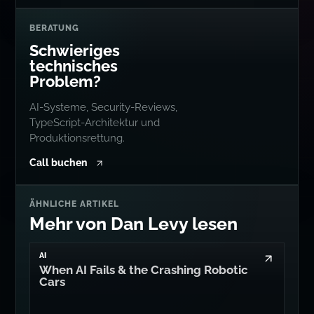
BERATUNG
Schwieriges
technisches
Problem?
AI-Systeme, Security-Reviews,
TypeScript-Architektur und
Produktionsrettung.
Call buchen
ÄHNLICHE ARTIKEL
Mehr von Dan Levy lesen
AI
When AI Fails & the Crashing Robotic
Cars