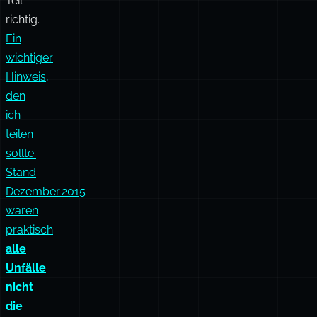
Teil
richtig.
Ein
wichtiger
Hinweis,
den
ich
teilen
sollte:
Stand
Dezember 2015
waren
praktisch
alle
Unfälle
nicht
die