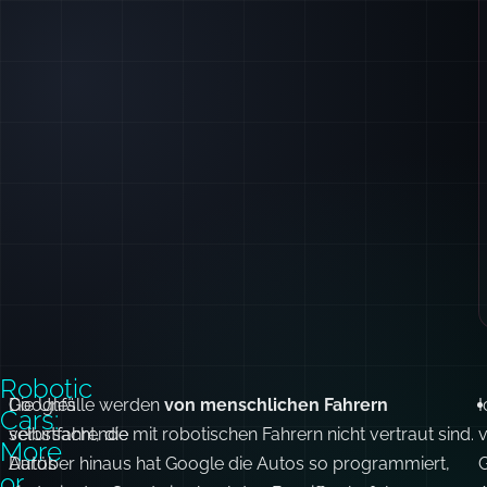
Robotic
Googles
Die Unfälle werden
von menschlichen Fahrern
I
Cars:
selbstfahrende
verursacht, die mit robotischen Fahrern nicht vertraut sind.
v
More
Autos
Darüber hinaus hat Google die Autos so programmiert,
or