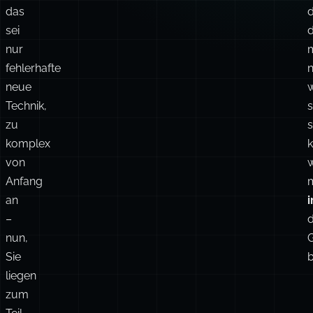
das
d
sei
nur
fehlerhafte
n
neue
w
Technik,
zu
s
komplex
k
von
Anfang
an
–
nun,
Sie
b
liegen
zum