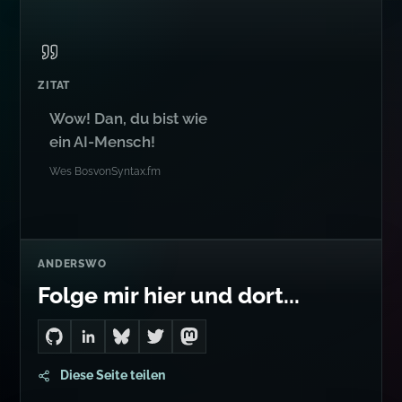
ZITAT
Wow! Dan, du bist wie
ein AI-Mensch!
Wes Bos
von
Syntax.fm
ANDERSWO
Folge mir hier und dort...
Go to Dan's GitHub
Connect with me on LinkedIn
Follow me on Bluesky
Follow me on Twitter
Follow me on Mastodon
Diese Seite teilen