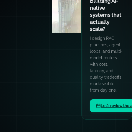
Building AI-
native
systems that
actually
scale?
I design RAG
pipelines, agent
loops, and multi-
model routers
with cost,
latency, and
quality tradeoffs
made visible
from day one.
Let's review the 