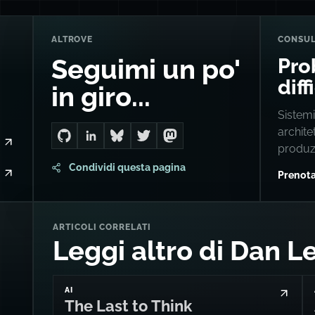
ALTROVE
CONSU
Pro
Seguimi un po'
diff
in giro...
Sistemi
archite
Go to Dan's GitHub
Connect with me on LinkedIn
Follow me on Bluesky
Follow me on Twitter
Follow me on Mastodon
produz
Condividi questa pagina
Prenota
ARTICOLI CORRELATI
Leggi altro di Dan L
AI
The Last to Think