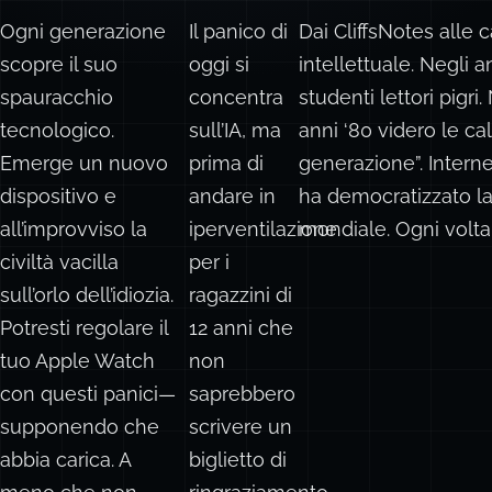
Ogni generazione
Il panico di
Dai CliffsNotes alle 
scopre il suo
oggi si
intellettuale. Negli 
spauracchio
concentra
studenti lettori pigri
tecnologico.
sull’IA, ma
anni ‘80 videro le c
Emerge un nuovo
prima di
generazione”. Intern
dispositivo e
andare in
ha democratizzato la 
all’improvviso la
iperventilazione
mondiale. Ogni volta,
civiltà vacilla
per i
sull’orlo dell’idiozia.
ragazzini di
Potresti regolare il
12 anni che
tuo Apple Watch
non
con questi panici—
saprebbero
supponendo che
scrivere un
abbia carica. A
biglietto di