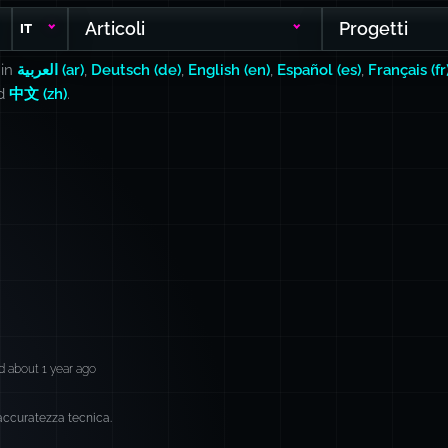
Articoli
Progetti
IT
 in
العربية (ar)
,
Deutsch (de)
,
English (en)
,
Español (es)
,
Français (fr
nd
中文 (zh)
.
 about 1 year ago
 accuratezza tecnica.