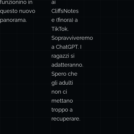
funzionino in
ai
questo nuovo
CliffsNotes
panorama.
e (finora) a
TikTok.
Sopravviveremo
a ChatGPT. I
ragazzi si
adatteranno.
Spero che
gli adulti
non ci
mettano
troppo a
recuperare.