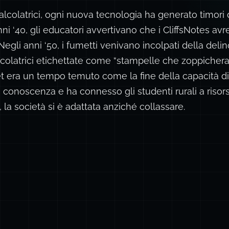
calcolatrici, ogni nuova tecnologia ha generato timor
anni ‘40, gli educatori avvertivano che i CliffsNotes av
. Negli anni ‘50, i fumetti venivano incolpati della deli
alcolatrici etichettate come “stampelle che zoppiche
et era un tempo temuto come la fine della capacità d
conoscenza e ha connesso gli studenti rurali a risorse
 la società si è adattata anziché collassare.