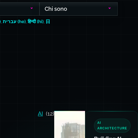
Chi sono
)
,
עברית (he)
,
हिन्दी (hi)
,
日
AI
(12)
AI
ARCHITECTURE