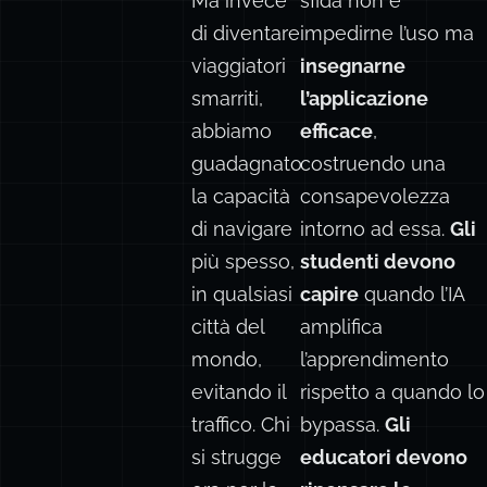
Ma invece
sfida non è
di diventare
impedirne l’uso ma
viaggiatori
insegnarne
smarriti,
l’applicazione
abbiamo
efficace
,
guadagnato
costruendo una
la capacità
consapevolezza
di navigare
intorno ad essa.
Gli
più spesso,
studenti devono
in qualsiasi
capire
quando l’IA
città del
amplifica
mondo,
l’apprendimento
evitando il
rispetto a quando lo
traffico. Chi
bypassa.
Gli
si strugge
educatori devono