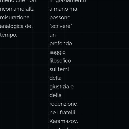
meno che non
ringraziamento
ricorriamo alla
a mano ma
misurazione
possono
analogica del
“scrivere”
tempo.
un
profondo
saggio
filosofico
sui temi
della
giustizia e
della
redenzione
ne
I fratelli
Karamazov
,