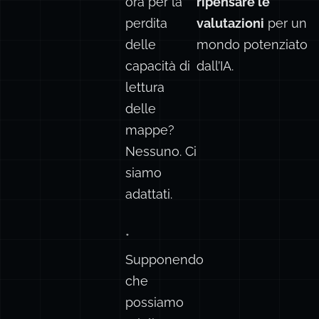
ora per la
ripensare le
perdita
valutazioni
per un
delle
mondo potenziato
capacità di
dall’IA.
lettura
delle
mappe?
Nessuno. Ci
siamo
adattati.
*
Supponendo
che
possiamo