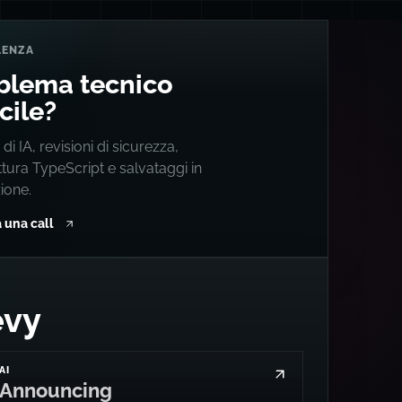
LENZA
blema tecnico
icile?
 di IA, revisioni di sicurezza,
ttura TypeScript e salvataggi in
ione.
 una call
evy
AI
Announcing