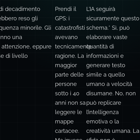
i di decadimento
Prendi il
L’IA seguirà
rebbero reso gli
GPS: i
sicuramente questo
nquenza minorile. Gli
catastrofisti
schema.* Sì, può
ranno una
avevano
elaborare vaste
i attenzione, eppure
tecnicamente
quantità di
 di livello
ragione. La
informazioni e
maggior
generare testo
parte delle
simile a quello
persone
umano a velocità
sotto i 40
disumane. No, non
anni non sa
può replicare
leggere le
l’intelligenza
mappe
emotiva o la
cartacee.
creatività umana. La