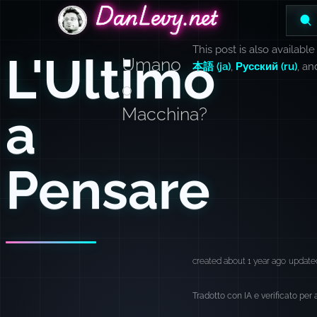
DanLevy.net
DanLevy.net
DanLevy.net
This post is also available
L'Ultimo
Umano
本語 (ja)
,
Русский (ru)
, a
o
a
Macchina?
Pensare
created about 1 year ago
updated
Tradotto con IA e verificato per