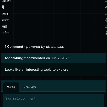
पकड़ने
क
में
ज़्यादा
द
समय
क
नहीं
ल
लगेगा।
ह