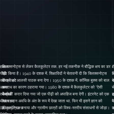
हर
आज
क्लिफ़्सनोट्स से लेकर कैलकुलेटर तक, हर नई तकनीक ने बौद्धिक क्षय का डर
A
पीढ़ी
की
पैदा किया है। 1940 के दशक में, शिक्षाविदों ने चेतावनी दी कि क्लिफ़्सनोट्स
क
न
को
बौखलाहट
छात्रों को आलसी पाठक बना देगा। 1950 के दशक में, कॉमिक बुक्स को बाल
द
र
अपना
का
अपराध का कारण ठहराया गया। 1980 के दशक में कैलकुलेटर को “ऐसी
स
तकनीकी
केंद्र
बैसाखी” करार दिया गया जो एक पीढ़ी को अपाहिज बना देगी। इंटरनेट को एक
ड
इ
बौखलाहट
AI
समय ध्यान अवधि के अंत के रूप में देखा जाता था, फिर भी इसने ज्ञान को
व
प
(bogeyman)
है,
लोकतांत्रिक बनाया और ग्रामीण छात्रों को विश्व-स्तरीय संसाधनों से जोड़ा।
क