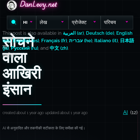
DanLevy.net
DanLevy.net
DanLevy.net
लेख
प्रोजेक्ट
परिचय
HI
This post is also available in
العربية (ar)
,
Deutsch (de)
,
English
सोचने
मनुष्य
(en)
,
Español (es)
,
Français (fr)
,
עברית (he)
,
Italiano (it)
,
日本語
या
(ja)
,
Русский (ru)
, and
中文 (zh)
.
वाला
मशीन?
आखिरी
इंसान
AI
(12)
created about 1 year ago
updated about 1 year ago
AI से अनुवादित और तकनीकी सटीकता के लिए समीक्षा की गई।