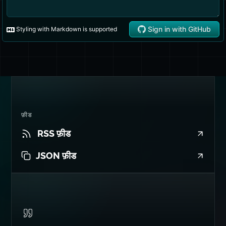
फ़ीड
RSS फ़ीड
JSON फ़ीड