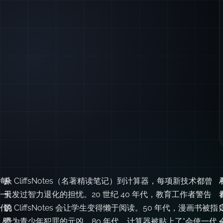
每
今
从 CliffsNotes（名著精读笔记）到计算器，每项新技术都曾
A
一
天
引发过智力退化的担忧。20 世纪 40 年代，教育工作者警告
代
的
说 CliffsNotes 会让学生变得懒于阅读。50 年代，漫画书被指
人
恐
责为青少年犯罪的元凶。80 年代，计算器被贴上了“会使一代