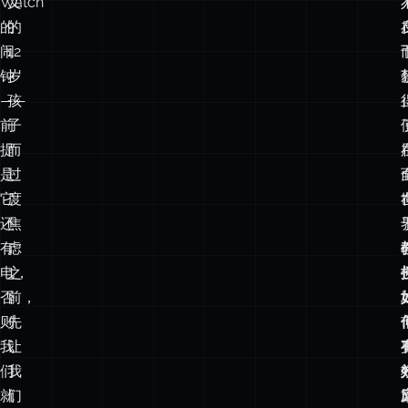
Watch
文
的
的
闹
12
钟
岁
——
孩
前
子
提
而
是
过
它
度
还
焦
有
虑
电，
之
否
前，
则
先
我
让
们
我
就
们