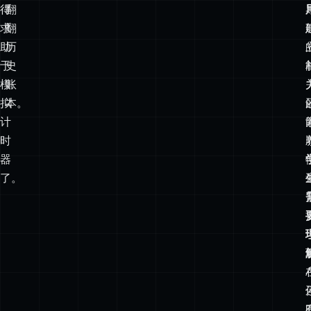
得
翻
求
翻
助
历
于
史
模
账
拟
本。
计
时
器
了。
A