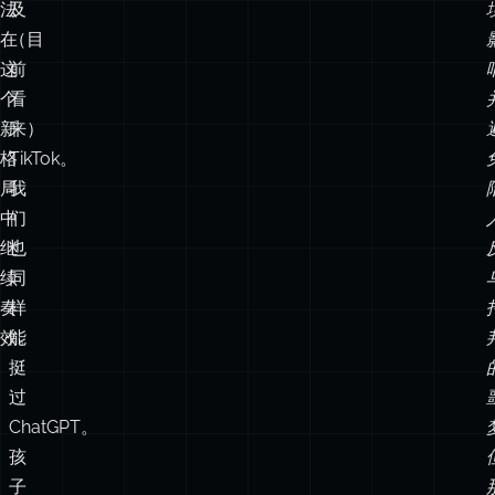
法
及
在
（目
这
前
个
看
新
来）
格
TikTok。
局
我
中
们
继
也
续
同
奏
样
效。
能
挺
过
ChatGPT。
孩
子