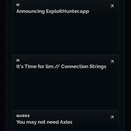
AI
Announcing ExploitHunter.app
AI
It's Time for llm:// Connection Strings
GUIDES
You may not need Axios