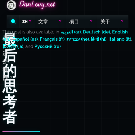
DanLevy.net
DanLevy.net
DanLevy.net
文章
项目
关于
ZH
This post is also available in
العربية (ar)
,
Deutsch (de)
,
English
最
是
(en)
,
Español (es)
,
Français (fr)
,
עברית (he)
,
हिन्दी (hi)
,
Italiano (it)
,
人
日本語 (ja)
, and
Русский (ru)
.
后
还
是
的
机
器？
思
考
者