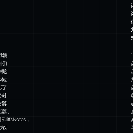
我
我
*
们
们
根
熬
本
过
无
了
法
计
指
算
望
器、
旧
CliffsNotes，
方
以