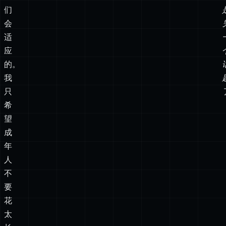
们
会
适
应
的。
我
只
希
望
成
年
人
不
要
花
太