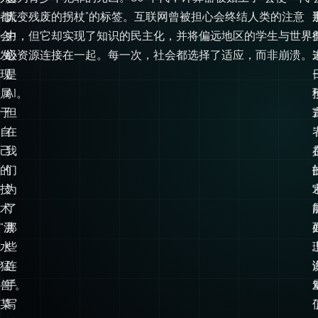
都
慌
人变残废的拐杖”的标签。互联网曾被担心会终结人类的注意
会
中
力，但它却实现了知识的民主化，并将偏远地区的学生与世界
发
心
级资源连接在一起。每一次，社会都选择了适应，而非崩溃。
现
是
属
AI。
于
但
自
在
*
己
我
的
们
技
为
术
了
“洪
那
水
些
猛
连
兽”。
手
某
写