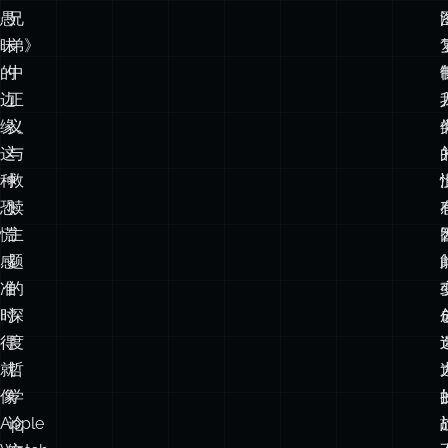
愚
兄
昧
弟》
的
中
边
正
缘。
义
这
与
种
救
恐
赎
慌
主
感
题
准
的
时
深
得
度
就
哲
像
学
Apple
论