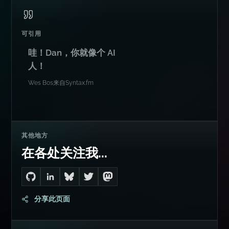
可引用
哇！Dan，你就像个 AI
人！
Wes Bos
来自
Syntax.fm
其他地方
在各处关注我...
Go to Dan's GitHub
Connect with me on LinkedIn
Follow me on Bluesky
Follow me on Twitter
Follow me on Mastodon
分享此页面