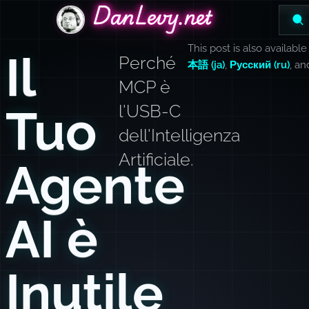
DanLevy.net
DanLevy.net
DanLevy.net
This post is also available
Il
Perché
本語 (ja)
,
Русский (ru)
, a
MCP è
Tuo
l'USB-C
dell'Intelligenza
Artificiale.
Agente
AI è
Inutile