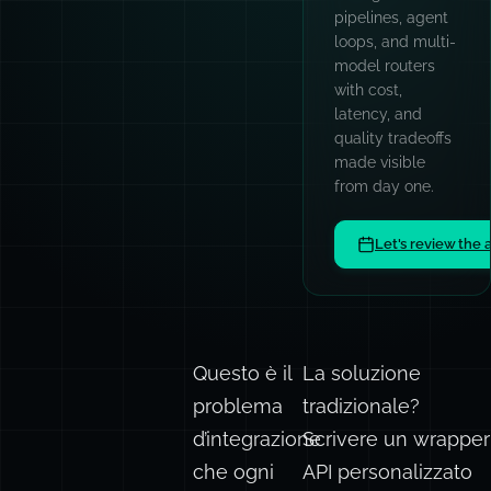
workshops for
engineering
teams: AI
patterns, prompt
engineering,
TypeScript,
async
architecture, and
code quality
culture.
Book a team sess
Questo è il
La soluzione
problema
tradizionale?
d’integrazione
Scrivere un wrapper