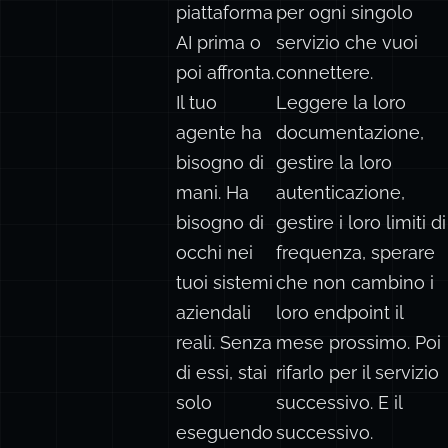
che ogni
API personalizzato
piattaforma
per ogni singolo
AI prima o
servizio che vuoi
poi affronta.
connettere.
Il tuo
Leggere la loro
agente ha
documentazione,
bisogno di
gestire la loro
mani. Ha
autenticazione,
bisogno di
gestire i loro limiti di
occhi nei
frequenza, sperare
tuoi sistemi
che non cambino i
aziendali
loro endpoint il
reali. Senza
mese prossimo. Poi
di essi, stai
rifarlo per il servizio
solo
successivo. E il