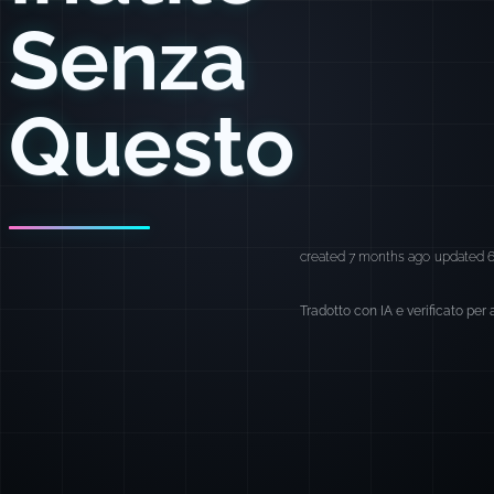
Senza
Questo
created 7 months ago
updated 
Tradotto con IA e verificato per