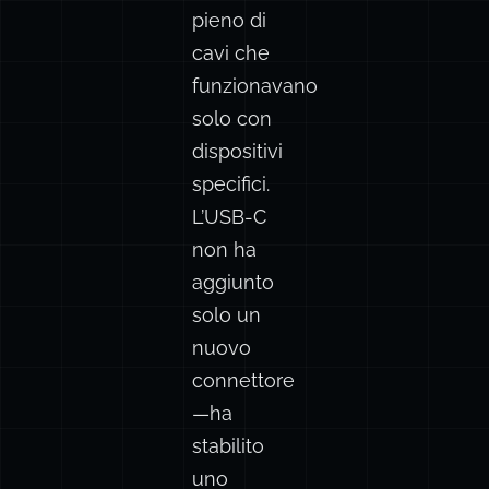
e un
cassetto
pieno di
cavi che
funzionavano
solo con
dispositivi
specifici.
L’USB-C
non ha
aggiunto
solo un
nuovo
connettore
—ha