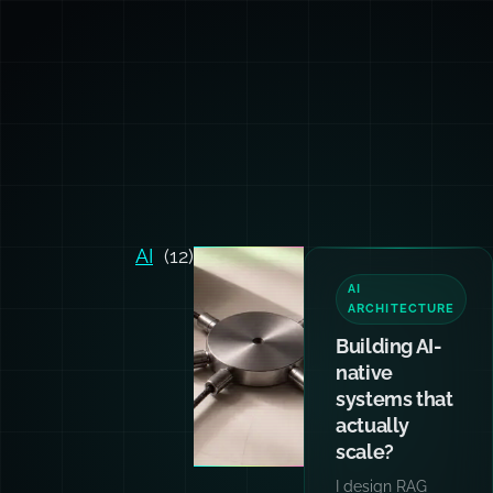
AI
(12)
TEAM
TRAINING
Want your
team and
agents
writing code
like I do?
Hands-on