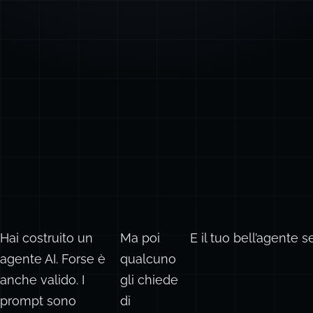
Hai costruito un
Ma poi
E il tuo bell’agente
agente AI. Forse è
qualcuno
anche valido. I
gli chiede