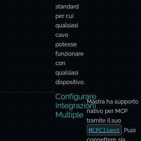
stabilito
uno
standard
per cui
qualsiasi
cavo
potesse
funzionare
con
qualsiasi
dispositivo.
Configurare
Mastra ha supporto
Integrazioni
nativo per MCP
Multiple
tramite il suo