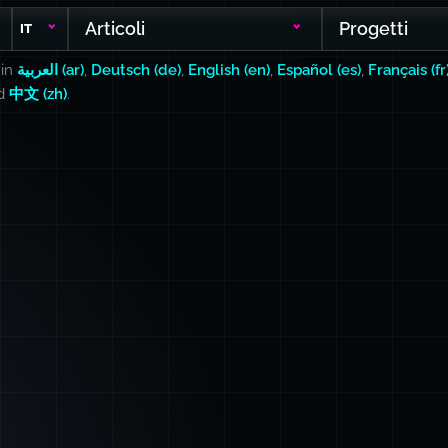
Articoli
Progetti
IT
 in
العربية (ar)
,
Deutsch (de)
,
English (en)
,
Español (es)
,
Français (fr
nd
中文 (zh)
.