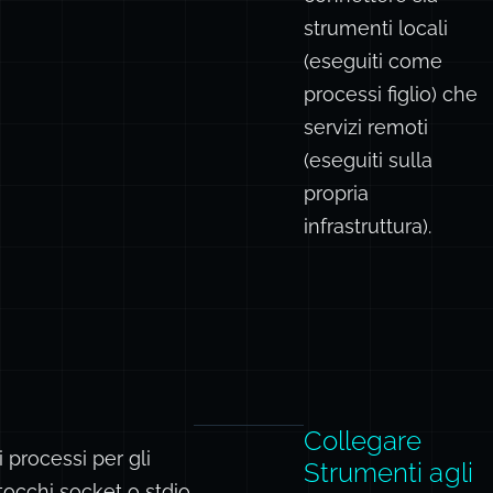
MCPClient
. Puoi
connettere sia
strumenti locali
(eseguiti come
processi figlio) che
servizi remoti
(eseguiti sulla
propria
infrastruttura).
Collegare