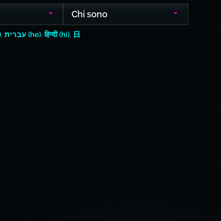
Chi sono
)
,
עברית (he)
,
हिन्दी (hi)
,
日