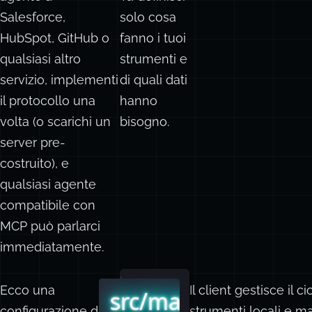
connettere il tuo
comunicazione.
agente a
Tu definisci
Salesforce,
solo cosa
HubSpot, GitHub o
fanno i tuoi
qualsiasi altro
strumenti e
servizio, implementi
di quali dati
il protocollo una
hanno
volta (o scarichi un
bisogno.
server pre-
costruito), e
qualsiasi agente
compatibile con
MCP può parlarci
immediatamente.