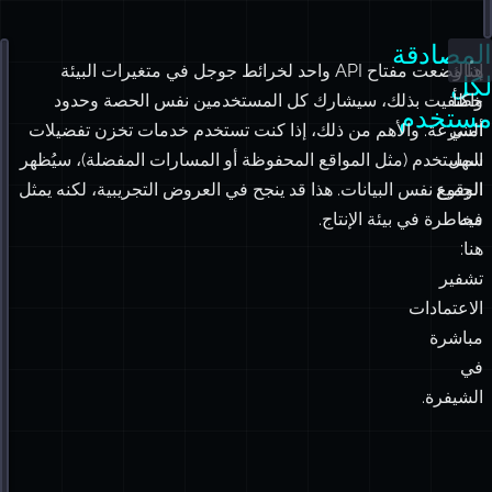
المصادقة
هناك
إذا وضعت مفتاح API واحد لخرائط جوجل في متغيرات البيئة
تت
لكل
خطأ
واكتفيت بذلك، سيشارك كل المستخدمين نفس الحصة وحدود
a
مستخدم
أمني
السرعة. والأهم من ذلك، إذا كنت تستخدم خدمات تخزن تفضيلات
م
سهل
المستخدم (مثل المواقع المحفوظة أو المسارات المفضلة)، سيُظهر
هذ
الوقوع
الجميع نفس البيانات. هذا قد ينجح في العروض التجريبية، لكنه يمثل
ع
فيه
مخاطرة في بيئة الإنتاج.
ط
هنا:
ال
تشفير
ل
الاعتمادات
بإ
مباشرة
عم
في
P
الشيفرة.
دي
با
اع
خ