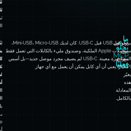
مح
لل
ال
م
ثم
ال
ما
بروتوكول
فكّر في USB قبل USB‑C. كان لديك Mini‑USB، Micro‑USB،
بد
P
يحلّه
سياق
موصلات Apple الملكية، وصندوق مليء بالكابلات التي تعمل فقط
م
ي
MCP
النموذج
مع أجهزة معينة. USB‑C لم يضيف مجرد موصل جديد—بل أسس
كت
ا
فعليًا
(MCP)
معيارًا يعني أن أي كابل يمكن أن يعمل مع أي جهاز.
كو
ن
يغيّر
لت
م
هذه
ل
أد
المعادلة
ال
ال
بالكامل.
ا
ال
ب
بـ
ce
أو