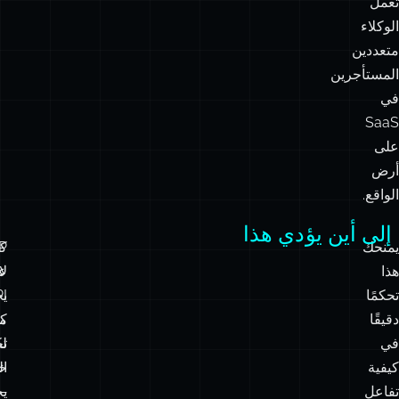
تعمل
الوكلاء
متعددين
المستأجرين
في
SaaS
على
أرض
الواقع.
إلى أين يؤدي هذا
يمنحك
كت
P
هذا
لا
عم
تحكمًا
I
ي
دقيقًا
ك
م
في
ل
تح
كيفية
خ
ال
تفاعل
—
يح