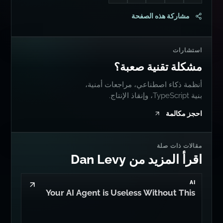
Follow me on Mastodon
Follow me on Twitter
Connect with me on LinkedIn
Follow me on Bluesky
Go to Dan's GitHub
مشاركة هذه الصفحة
استشارات
مشكلة تقنية صعبة؟
أنظمة ذكاء اصطناعي، مراجعات أمنية،
بنية TypeScript، وإنقاذ الإنتاج.
احجز مكالمة
مقالات ذات صلة
اقرأ المزيد من Dan Levy
AI
Your AI Agent is Useless Without This