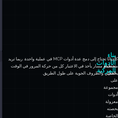
ب
م
بناء
كل
أحيانًا تحتاج إلى دمج عدة أدوات MCP في عملية واحدة. ربما تريد
ي
الأدوات
مستخدم
تخطيط مسار يأخذ في الاعتبار كل من حركة المرور في الوقت
تغ
المركبة
يحصل
الفعلي والظروف الجوية على طول الطريق.
أد
على
P
مجموعة
ف
أدوات
تع
معزولة
أد
بحصته
م
الخاصة