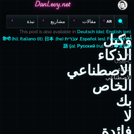
DanLevy.net
DanLevy.net
DanLevy.net
مقالات
مشاريع
نبذة
AR
This post is also available in
Deutsch (de)
,
English (en)
,
وكيل
لماذا
Français (fr)
,
Español (es)
,
עברית (he)
,
日本
,
Italiano (it)
,
हिन्दी (hi)
MCP
.
語 (ja)
,
Русский (ru)
, and
中文 (zh)
الذكاء
هو
USB‑C
الاصطناعي
للذكاء
الاصطناعي.
الخاص
بك
لا
فائدة