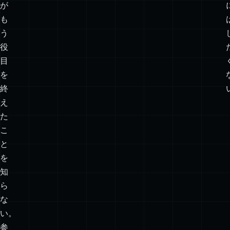
ブ
ジ
ェ
ク
ト
が
も
う
役
目
を
終
え
た
こ
と
を