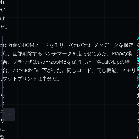
し
て
お
く、
そ
れ
だ
け
だ。
オ
10万個のDOMノードを作り、それぞれにメタデータを保存
const
 cache 
=
new
WeakMap
();
ブ
し、全部削除するベンチマークを走らせてみた。Mapの場
function
trackClick
(
element
) {
ジ
合、ブラウザは150〜200MBを保持した。WeakMapの場
cache.
set
(element, { clicks
:
0
 });
ェ
合、70〜80MBに下がった。同じコード、同じ機能、メモリ
}
ク
フットプリントは半分だ。
document.body.
removeChild
(element);
ト
// 要素はガベージコレクションされる
を