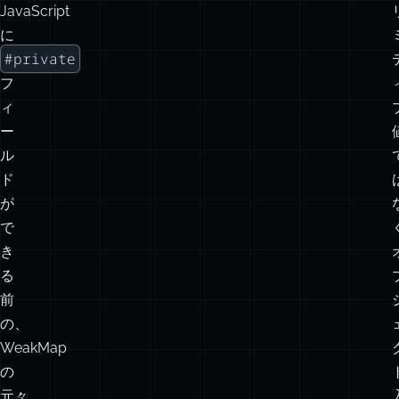
パ
タ
ー
ン
は、
JavaScript
に
#private
フ
ィ
ー
ル
ド
が
で
き
る