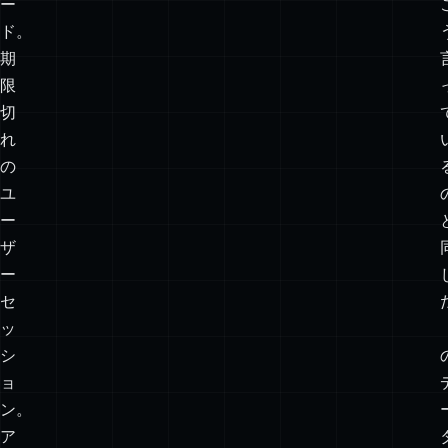
さ
れ
る
DOM
ノ
ー
ド。
期
限
切
れ
の
ユ
ー
ザ
ー
セ