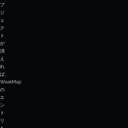
し
て
よ
い。
オ
ブ
ジ
ェ
ク
ト
が
消
え
れ
ば、
WeakMap