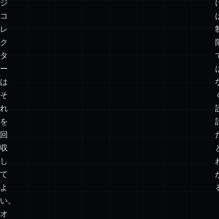
な
ら、
ガ
ベ
ー
ジ
コ
レ
ク
タ
ー
は
そ
れ
を
回
収