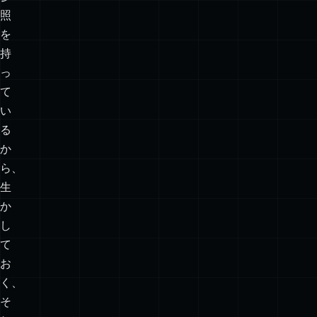
知
ら
な
い。
参
照
を
持
っ
て
い
る
か
ら、
生
か