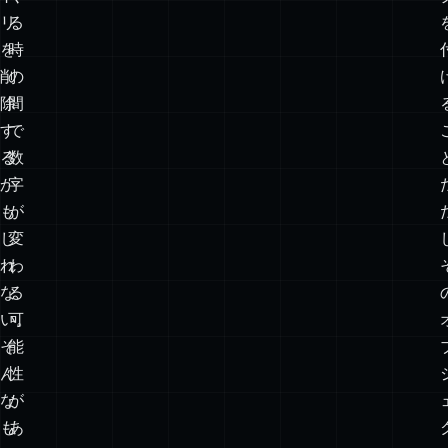
ー
が
が
返
エ
っ
ン
て
ト
く
リ
る
を
時
削
の
除
間
す
で
る
数
か
字
も
が
し
変
れ
わ
な
る