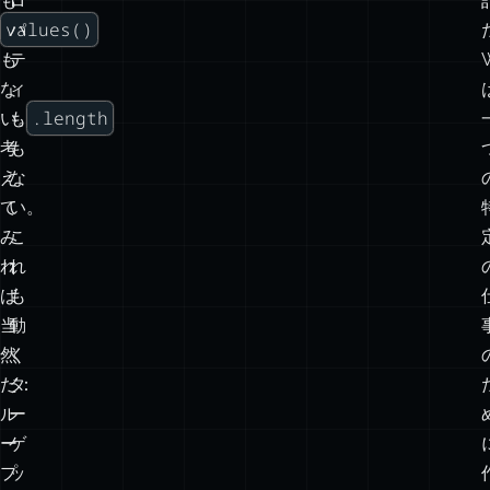
な
で
い。
き
forEach
な
.size
も
い。
keys()
プ
も
ロ
values()
パ
も
テ
な
ィ
.length
い。
も
考
も
え
な
て
い。
み
こ
れ
れ
ば
も
当
動