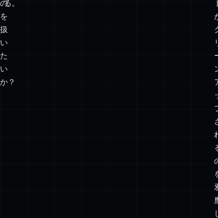
い。
可
そ
能
ん
性
な
が
も
あ
の
る。
を
扱
い
た
い
か？