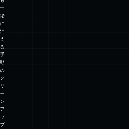
の
エ
ン
ト
リ
も
一
緒
に
消
え
る。
手
動
の
ク
リ