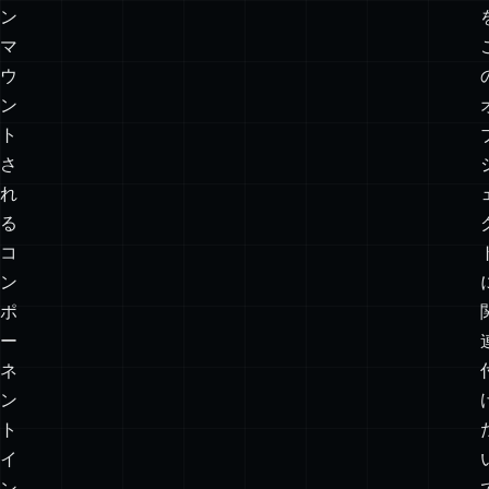
ッ
シ
ョ
ン。
ア
ン
マ
ウ
ン
ト
さ
れ
る
コ
ン
ポ