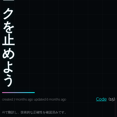
ク
を
止
め
よ
う
Code
(15)
created 7 months ago
updated 6 months ago
AIで翻訳し、技術的な正確性を確認済みです。