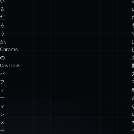
間
を
知
っ
て
い
る
だ
ろ
う
か。
Chrome
の
DevTools
パ
フ
ォ