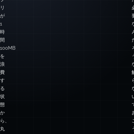
ュ
ボ
ー
ド
ア
プ
リ
が
1
時
間
100MB
を
浪
費
す
る