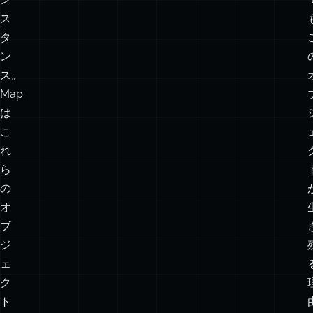
ー
ネ
ン
ト
イ
ン
ス
タ
ン
ス。
Map
は
こ
れ
ら
の
オ