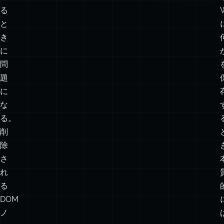
保
存
し
て
い
る
と
き
に
問
題
に
な
る。
削
除