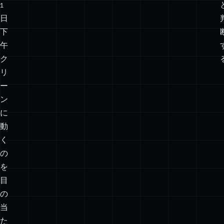
状
態
か
ら、
丸
1
日
下
午
ク
リ
ー
ン
に
動
く
の