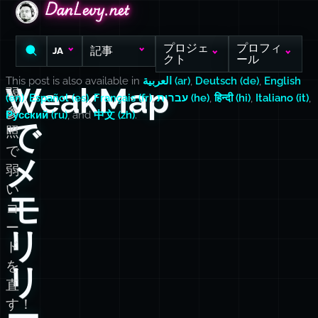
DanLevy.net
DanLevy.net
DanLevy.net
プロジェ
プロフィ
記事
JA
クト
ール
This post is also available in
العربية (ar)
,
Deutsch (de)
,
English
WeakMap
弱
(en)
,
Español (es)
,
Français (fr)
,
עברית (he)
,
हिन्दी (hi)
,
Italiano (it)
,
参
Русский (ru)
, and
中文 (zh)
.
で
照
で
メ
弱
い
モ
コ
ー
リ
ド
を
リ
直
す！
ー