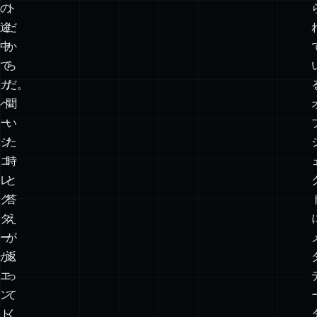
然
く
だ：
タ
ル
ー
ー
ゲ
プ
ッ
の
ト
途
だ
中
か
で
ら
ガ
だ。
ベ
聞
ー
い
ジ
た
コ
時
レ
と
ク
答
タ
え