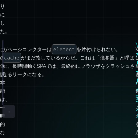
を
目
の
当
た
り
に
し
た。
element
こ
ガベージコレクターは
を片付けられない。
const
 cache 
=
new
Map
();
cache
の
がまだ指しているからだ。これは「強参照」と呼ば
function
trackClick
(
element
) {
保
れ、長時間動くSPAでは、最終的にブラウザをクラッシュさ
cache.
set
(element, { clicks
:
0
 });
護
せるリークになる。
}
本
document.body.
removeChild
(element);
能