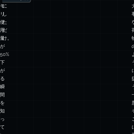
new
行
Map()
変
え
を
new
て
WeakMap()
メ
モ
に
リ
し
使
た
用
だ
量
け。
が
50%
下
が
る
瞬