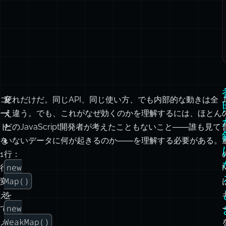
コ
変
それだけだ。同じAPI、同じ使い方、でも内部的な動きは全
J
ー
え
く違う。でも、これがなぜ効くのかを理解するには、ほとん
ド
た
どのJavaScript開発者が考えたこともないこと――誰も見て
を
1
いないデータに何が起きるのか――を理解する必要がある。
1
行：