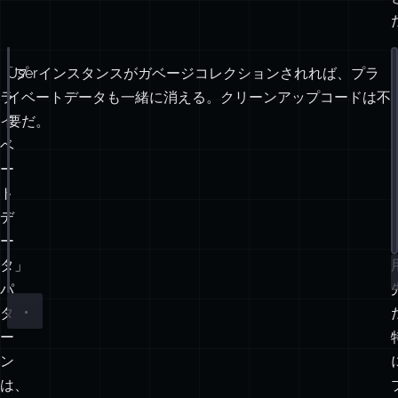
「プ
Userインスタンスがガベージコレクションされれば、プラ
const
 privateData 
=
new
WeakMap
();
ラ
イベートデータも一緒に消える。クリーンアップコードは不
class
User
 {
イ
要だ。
constructor
(
name
) {
ベ
privateData.
set
(
this
, { name });
ー
}
ト
getName
() {
デ
return
 privateData.
get
(
this
).name;
ー
}
タ」
}