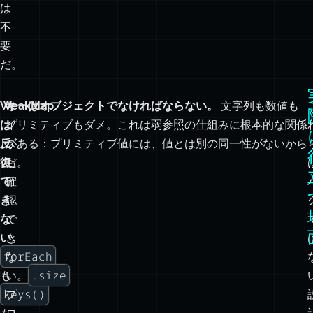
ー
ン
ア
ッ
プ
は
不
要
だ。
WeakMap
サ
キーはオブジェクトでなければならない。
文字列も数値も
は
イ
プリミティブもダメ。これは弱参照の仕組みに根本的な関係
反
ズ
がある：プリミティブ値には、値とは別の同一性がないから
復
も
だ。
で
確
き
認