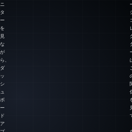
ー
マ
ン
ス
モ
ニ
タ
ー
を
見
な
が
ら、
ダ
ッ
シ