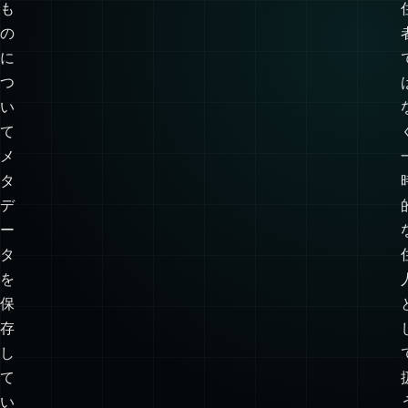
// 要素はDOMから消えたが、cacheがメモリに保持し続けている
は、
一
時
的
な
も
の
に
つ
い
て
メ
タ
デ
ー
タ
を