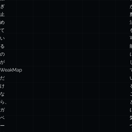
// キャッシュエントリも自動で消える
メ
モ
リ
に
繋
ぎ
止
め
て
い
る
の
が
WeakMap
だ
け