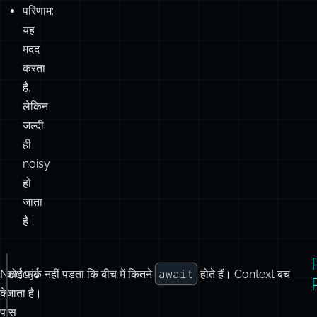
परिणाम:
यह
मदद
करता
है,
लेकिन
जल्दी
ही
noisy
हो
जाता
है।
await
Node.js
कोई फर्क नहीं पड़ता कि बीच में कितने
होते हैं। Context बच
import
 { AsyncLocalStorage } 
from
'
async_hooks
'
;
के
जाता है।
const
 context 
=
new
AsyncLocalStorage
();
पास