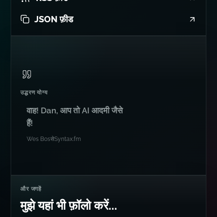
JSON फ़ीड
उद्धरण योग्य
वाह! Dan, आप तो AI आदमी जैसे
हैं!
Wes Bos
से
Syntax.fm
और जगहें
मुझे यहां भी फ़ॉलो करें...