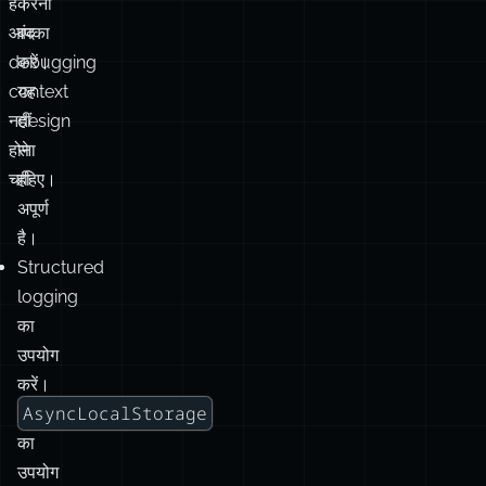
है।
करना
आपका
बंद
debugging
करें।
context
यह
नहीं
design
होना
से
चाहिए।
ही
अपूर्ण
है।
Structured
logging
का
उपयोग
करें।
AsyncLocalStorage
का
उपयोग