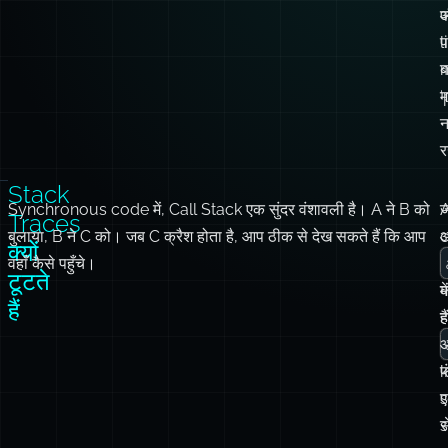
l
‘
म
न
र
Stack
Synchronous code में, Call Stack एक सुंदर वंशावली है। A ने B को
Traces
बुलाया, B ने C को। जब C क्रैश होता है, आप ठीक से देख सकते हैं कि आप
क्यों
वहाँ कैसे पहुँचे।
(
टूटते
मे
क
हैं
ह
है
फ
s
स