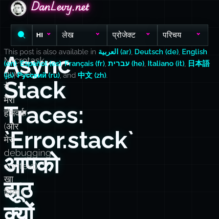
DanLevy.net
DanLevy.net
DanLevy.net
लेख
प्रोजेक्ट
परिचय
HI
This post is also available in
العربية (ar)
,
Deutsch (de)
,
English
Async
Microtask
(en)
,
Español (es)
,
Français (fr)
,
עברית (he)
,
Italiano (it)
,
日本語
queue
(ja)
,
Русский (ru)
, and
中文 (zh)
.
Stack
ने
मेरा
Traces:
होमवर्क
(और
`Error.stack`
मेरा
debugging
आपको
context)
खा
झूठ
लिया।
क्यों