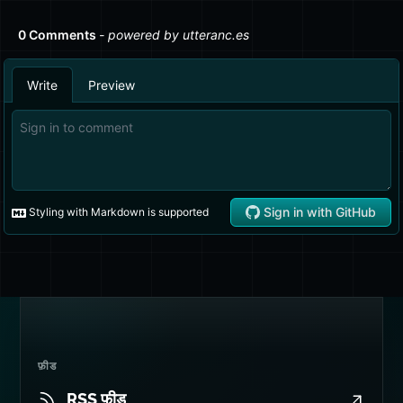
फ़ीड
RSS फ़ीड