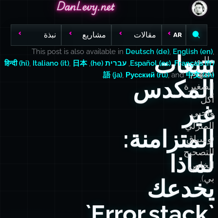
DanLevy.net
DanLevy.net
DanLevy.net
مقالات
مشاريع
نبذة
AR
This post is also available in
Deutsch (de)
,
English (en)
,
تتبعات
طابور
Français (fr)
,
Español (es)
,
עברית (he)
,
日本
,
Italiano (it)
,
हिन्दी (hi)
المهام
.
語 (ja)
,
Русский (ru)
, and
中文 (zh)
المكدس
الصغيرة
أكل
غير
واجبي
المنزلي
المتزامنة:
(وسياق
التصحيح
لماذا
الخاص
بي).
يخدعك
`Error.stack`