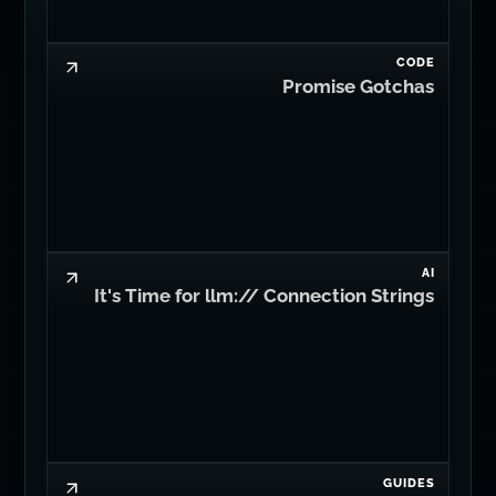
CODE
Async Stack Traces: Why `Error.stack`
Lies to You
CODE
Promise Gotchas
AI
It's Time for llm:// Connection Strings