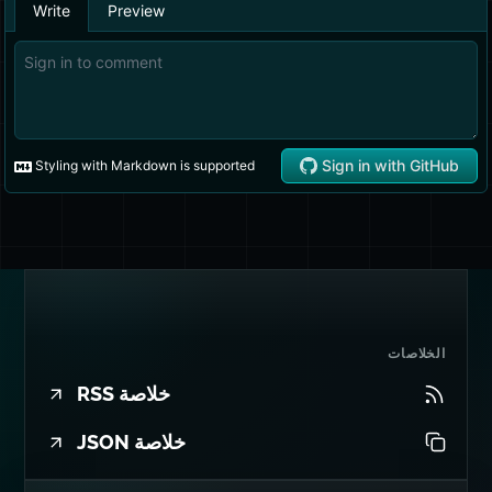
يهمك
حقًا.