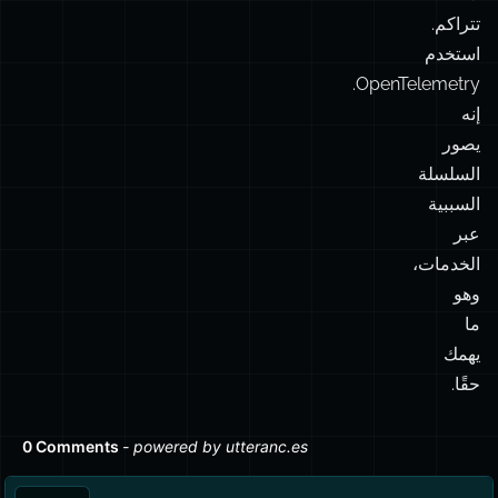
سجل
باستخدام
AsyncLocalStorage
.
تتبّع،
لا
تتراكم.
استخدم
OpenTelemetry.
إنه
يصور
السلسلة
السببية
عبر
الخدمات،
وهو
ما