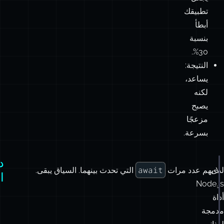
ظل”
لسلاسل
الوعود.
التكلفة:
يجعل
تطبيقك
أبطأ
بنسبة
30%.
النتيجة:
يساعد،
لكنه
يصبح
مزعجًا
بسرعة.