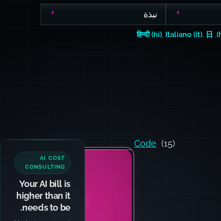
نبذة
हिन्दी (hi)
,
Italiano (it)
,
日
,
Code
(15)
AI COST
CONSULTING
Your AI bill is
higher than it
needs to be.