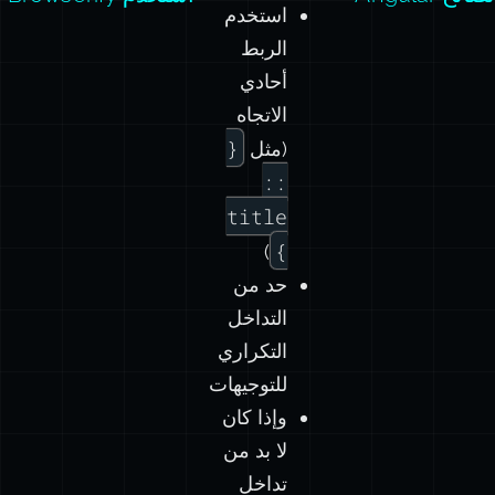
استخدم
الربط
أحادي
الاتجاه
{
(مثل
::
title
}
)
حد من
التداخل
التكراري
للتوجيهات
وإذا كان
لا بد من
تداخل