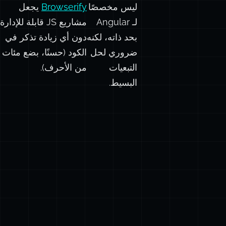
ليس مخصصًا
Browserify
يجعل
لـ Angular
مشاريع JS قابلة للإدارة
بحد ذاته، لكنه
دون أي زيادة تذكر في
ضروري لحل
الكود (حسنًا، بضع مئات
التبعيات
من الأحرف).
البسيط.