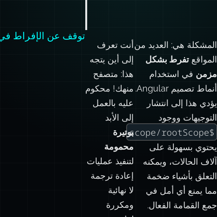
توقف عن الإفراط في استخدا
المشكلة هي: العديد من
أنت تعرف
المواقع
تفرط بشكل
إلى أين يتجه
مزمن
في استخدام
هذا: متصفح
أنماط تصميم Angular.
منهك! محكوم
يؤدي هذا إلى انتشار
عليه بالعمل
التوجيهات ووجود
إلى الأبد
$scope/rootScope
بوتيرة
محمومة
يحتوي بسهولة على
لتنفيذ عمليات
آلاف الحالات، ويمكنه
إعادة ترجمة
التعلق بأشياء ضخمة
لا نهائية
مما يمنع أي أمل في
ومكررة
جمع القمامة الفعال.