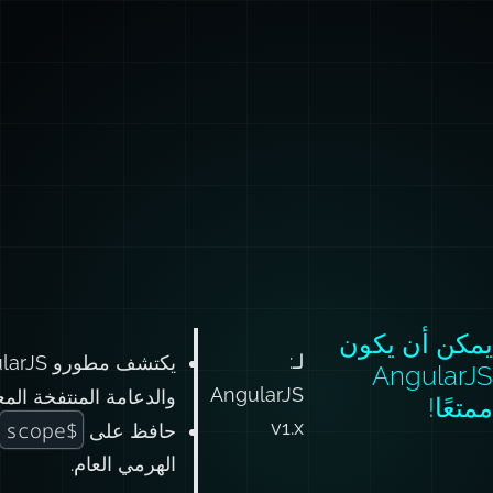
يمكن أن يكون
لـ:
يكتشف مطورو AngularJS بسرعة أن تطبيقاتهم المتوسطة والكبيرة تنهار تحت وطأة
AngularJS
AngularJS
والدعامة المنتفخة ال
ممتعًا!
v1.x
$scope
حافظ على
الهرمي العام.