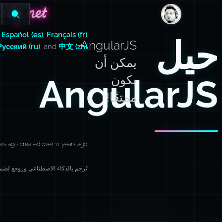
evy.net
evy.net
DanLevy.net
,
Español (es)
,
Français (fr)
حيل
AngularJS
Русский (ru)
, and
中文 (zh)
يمكن أن
AngularJS
يكون
ممتعًا!
ars ago
created over 11 years ago
تُرجم بالذكاء الاصطناعي وروجع لضمان