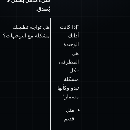
شيء مذهل بشكل لا
يُصدق
.
“إذا كانت
هل تواجه تطبيقك
أداتك
مشكلة مع التوجيهات؟
الوحيدة
هي
المطرقة،
فكل
مشكلة
تبدو وكأنها
مسمار.”
مثل
قديم