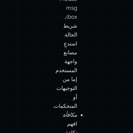
msg
box)،
شريط
الحالة.
استدعِ
مصانع
واجهة
المستخدم
إما من
التوجيهات
أو
المتحكمات.
مكافأة:
افهم
تكلفة