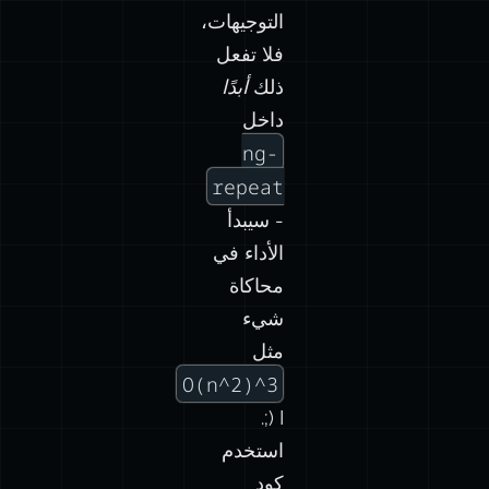
التوجيهات،
فلا تفعل
ذلك
أبدًا
داخل
ng-
repeat
- سيبدأ
الأداء في
محاكاة
شيء
مثل
O(n^2)^3
;) I.
استخدم
كود