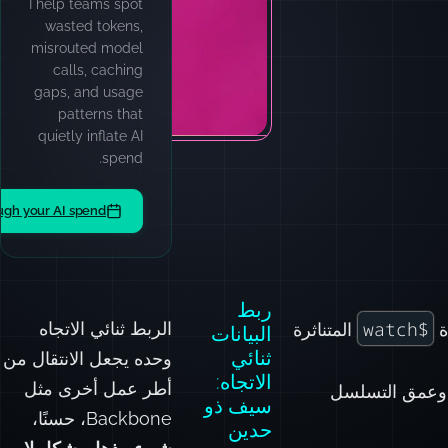
I help teams spot
wasted tokens,
misrouted model
calls, caching
gaps, and usage
patterns that
quietly inflate AI
spend.
ugh your AI spend
ربط
$watch
الربط ثنائي الاتجاه
المتناثرة
البيانات
ثنائي
وحده يجعل الانتقال من
الاتجاه:
أطر عمل أخرى مثل
م وعمق التسلسل
سيف ذو
Backbone، حسنًا،
حدين