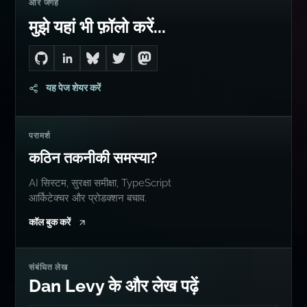
और जगहें
मुझे यहां भी फ़ॉलो करें...
Go to Dan's GitHub
Connect with me on LinkedIn
Follow me on Bluesky
Follow me on Twitter
Follow me on Mastodon
यह पेज शेयर करें
परामर्श
कठिन तकनीकी समस्या?
AI सिस्टम, सुरक्षा समीक्षा, TypeScript
आर्किटेक्चर और प्रोडक्शन बचाव.
कॉल बुक करें
संबंधित लेख
Dan Levy के और लेख पढ़ें