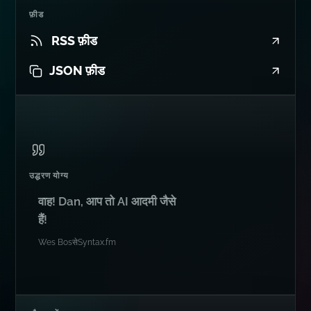
फ़ीड
RSS फ़ीड
JSON फ़ीड
उद्धरण योग्य
वाह! Dan, आप तो AI आदमी जैसे
हैं!
Wes Bos
से
Syntax.fm