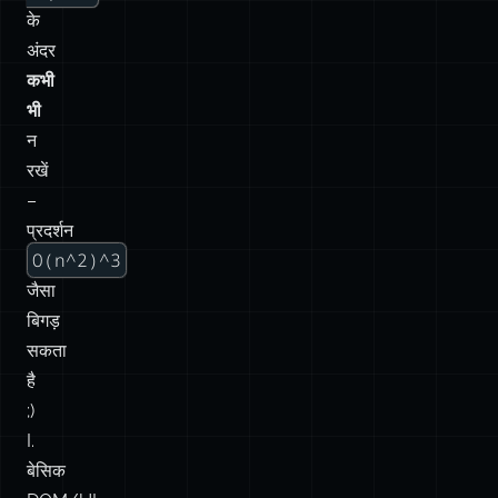
के
अंदर
कभी
भी
न
रखें
–
प्रदर्शन
O(n^2)^3
जैसा
बिगड़
सकता
है
;)
I.
बेसिक