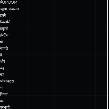
ले
UI/DOM
जाता
पुनः‑संकलन
है
को
जिसके
चलाते
हजारों
हुए।
इंस्टेंस
हो
सकते
हैं,
और
यह
बड़े
ऑब्जेक्ट्स
से
चिपक
कर
प्रभावी