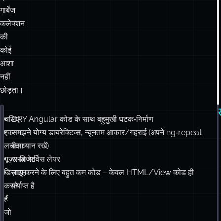
गार्बेज
कलेक्शन
की
कोई
आशा
नहीं
छोड़ता।
चलिए
DRY Angular कोड के साथ बहुमुखी घटक‑निर्माण
current-user-status-label
div
(
ng-if
=
'
loggedIn
'
)
एक
समझने योग्य डायरेक्टिव्स, न्यूनतम आकार/गहराई (अपने ng‑repeat
view-user-surplusage
(
ng-if
=
'
!editMode
'
)
लचीला
का ध्यान रखें)
.head
: 
contact-details
(
user
=
'
user
'
)
यूज़र‑विजेट
सरल सर्विस लेयर
.tool
: 
contact-buttons
(
loggedIn
=
'
loggedIn
'
)
डिज़ाइन
लागू करने के लिए बहुत कम कोड – केवल HTML/View कोड ही
a
.edit-icon
(
ng-click
=
'
editMode = true
'
)
edit-user-surplusage
(
ng-if
=
'
editMode
'
)
करते
पर्याप्त है
.head
: 
avatar-edit
(
user
=
'
user
'
)
हैं
.body
: 
edit-contact-details
(
user
=
'
user
'
)
जो
a
.save-icon
(
ng-click
=
'
editMode = false
'
)