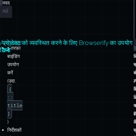
मदद
करे:
Angular
प्रोजेक्ट को व्यवस्थित करने के लिए Browserify का उपयोग
1‑तरफ़ा
B
टिप्स
करें
बाइंडिंग
व
ज
उपयोग
र
प
करें
स
क
(उदा.
{
क
ब
::
ल
अ
title
न
}
है
ओ
)
ल
क
निर्देशकों
प