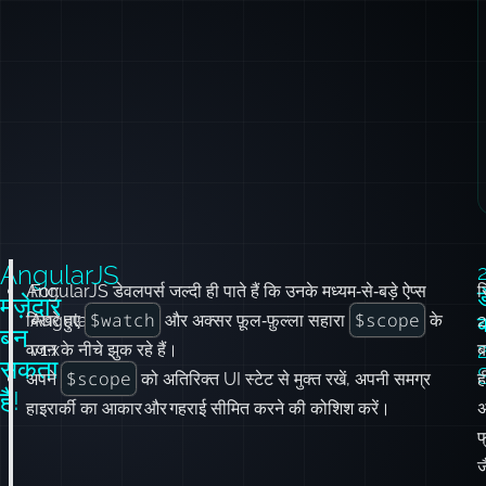
AngularJS
AngularJS डेवलपर्स जल्दी ही पाते हैं कि उनके मध्यम‑से‑बड़े ऐप्स
For:
स
ड
मज़ेदार
$watch
$scope
बिखरे हुए
AngularJS
और अक्सर फ़ूल‑फ़ुल्ला सहारा
के
ब
बन
वजन के नीचे झुक रहे हैं।
v1.x
ब
सकता
$scope
अपने
को अतिरिक्त UI स्टेट से मुक्त रखें, अपनी समग्र
ह
है!
हाइरार्की का आकार और गहराई सीमित करने की कोशिश करें।
अ
फ
ज