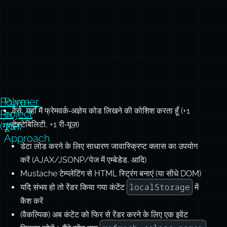
Polymer
Pure-
वैसे, यहाँ मैं फ्रेमवर्क‑अज्ञेय कोड लिखने की कोशिश करता हूँ (+1
Project
er
टेस्टेबिलिटी, +1 री‑यूज़)
(गूगल)
JS
Approach
डेटा लोड करने के लिए साधारण जावास्क्रिप्ट क्लास का उपयोग
करें (AJAX/JSONP/पेज में एम्बेडेड, आदि)
Mustache टेम्प्लेटिंग से HTML स्ट्रिंग बनाएं (या सीधे DOM)
localStorage
यदि संभव हो तो रेंडर किया गया कंटेंट
में
कैश करें
(वैकल्पिक) अब कंटेंट को फिर से रेंडर करने के लिए एक इवेंट