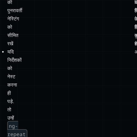
की
ड
ब
पुनरावर्ती
र
है
नेस्टिंग
क
(
को
ल
है
सीमित
क
रखें
ह
स
यदि
अ
निर्देशकों
को
नेस्ट
करना
ही
पड़े,
तो
उन्हें
ng-
repeat