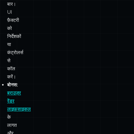
बार।
UI
फ़ैक्टरी
को
निर्देशकों
या
कंट्रोलर्स
से
कॉल
करें।
बोनस:
ब्राउज़र
रेंडर
लाइफ़साइकल
के
लागत
और