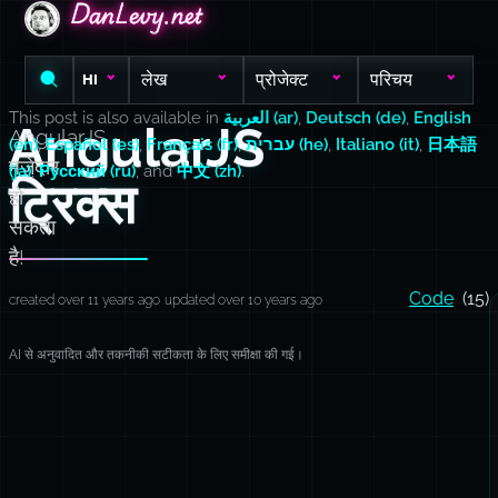
DanLevy.net
DanLevy.net
DanLevy.net
लेख
प्रोजेक्ट
परिचय
HI
This post is also available in
العربية (ar)
,
Deutsch (de)
,
English
AngularJS
AngularJS
(en)
,
Español (es)
,
Français (fr)
,
עברית (he)
,
Italiano (it)
,
日本語
मज़ेदार
(ja)
,
Русский (ru)
, and
中文 (zh)
.
ट्रिक्स
हो
सकता
है!
Code
(15)
created over 11 years ago
updated over 10 years ago
AI से अनुवादित और तकनीकी सटीकता के लिए समीक्षा की गई।