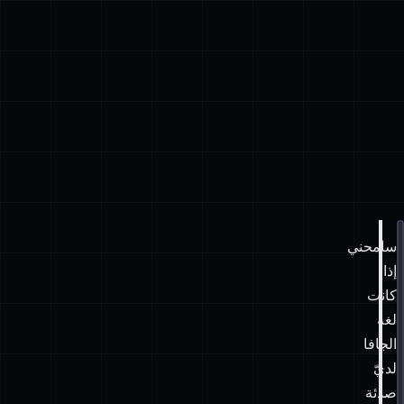
سامحني
.you.got.all.the.dots____it.must.be.all.the.factories
;
إذا
كانت
لغة
الجافا
لديّ
message
) {
صدئة