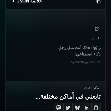
خلاصة JSON
اقتباس
رائع! Dan، أنت مثل رجل
ذكاء اصطناعي!
Wes Bos
من
Syntax.fm
أماكن أخرى
تابعني في أماكن مختلفة...
Follow me on Mastodon
Follow me on Twitter
Connect with me on LinkedIn
Follow me on Bluesky
Go to Dan's GitHub