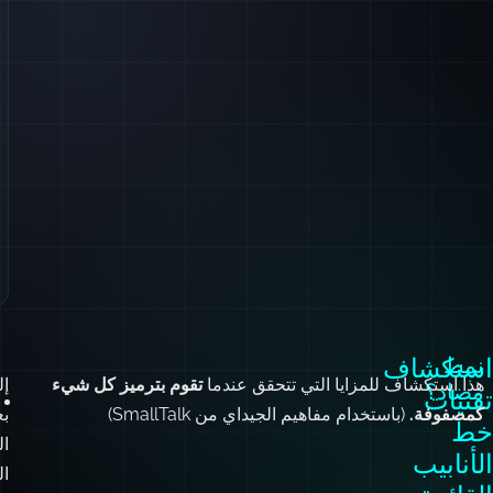
نمط
استكشاف
هذا استكشاف للمزايا التي تتحقق عندما
تقوم بترميز كل شيء
إل
مضاد؟
تقنيات
كمصفوفة.
(باستخدام مفاهيم الجيداي من SmallTalk)
ب
خط
ال
الأنابيب
ال