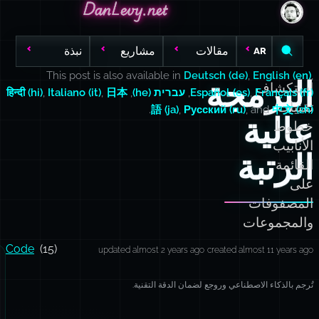
DanLevy.net
DanLevy.net
DanLevy.net
مقالات
مشاريع
نبذة
AR
This post is also available in
Deutsch (de)
,
English (en)
,
البرمجة
استكشاف
Français (fr)
,
Español (es)
,
עברית (he)
,
日本
,
Italiano (it)
,
हिन्दी (hi)
تقنيات
.
語 (ja)
,
Русский (ru)
, and
中文 (zh)
عالية
خطوط
الأنابيب
الرتبة
القائمة
على
المصفوفات
والمجموعات
Code
(15)
updated almost 2 years ago
created almost 11 years ago
تُرجم بالذكاء الاصطناعي وروجع لضمان الدقة التقنية.