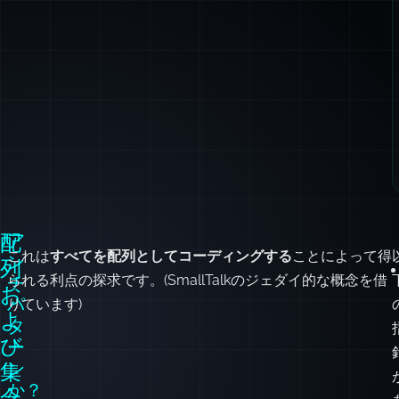
配
ア
これは
すべてを配列としてコーディングする
ことによって得
ン
列
られる利点の探求です。(SmallTalkのジェダイ的な概念を借
チ
お
パ
りています)
よ
タ
び
ー
ン
集
か？
合
ベ
ー
ス