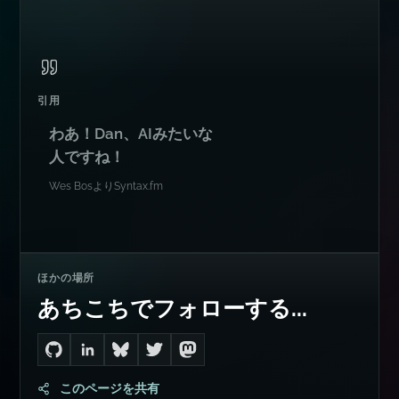
引用
わあ！Dan、AIみたいな
人ですね！
Wes Bos
より
Syntax.fm
ほかの場所
あちこちでフォローする...
Go to Dan's GitHub
Connect with me on LinkedIn
Follow me on Bluesky
Follow me on Twitter
Follow me on Mastodon
このページを共有
コンサルティング
難しい技術課題が