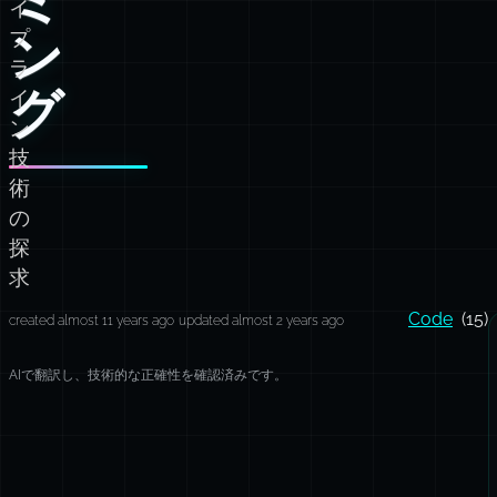
イ
ン
プ
ラ
グ
イ
ン
技
術
の
探
求
Code
(15)
created almost 11 years ago
updated almost 2 years ago
AIで翻訳し、技術的な正確性を確認済みです。