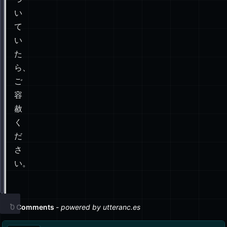
た
}
ら、
// Post.deleteは、単一のPostまたはPost[]配列で呼び
ご
public
static
int
delete
(
Post
post
) {
容
List
<Post> posts 
=
new
List
<Post>(post);
赦
return
delete
(posts)
く
}
だ
public
static
int
delete
(
List
<Post> 
posts
) {
さ
return
 posts.
map
(Dao.remove);
い。
}
}