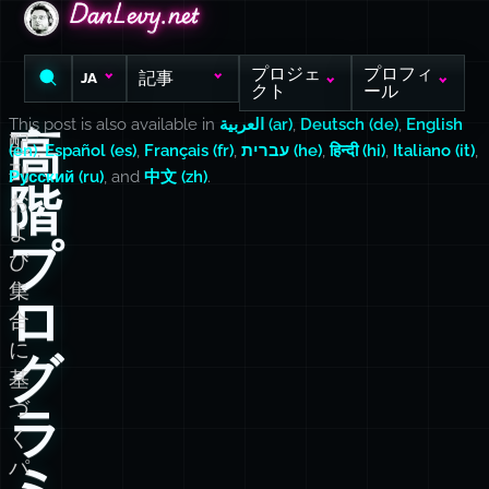
DanLevy.net
DanLevy.net
DanLevy.net
プロジェ
プロフィ
記事
JA
クト
ール
This post is also available in
العربية (ar)
,
Deutsch (de)
,
English
高
配
(en)
,
Español (es)
,
Français (fr)
,
עברית (he)
,
हिन्दी (hi)
,
Italiano (it)
,
列
Русский (ru)
, and
中文 (zh)
.
階
お
よ
プ
び
集
ロ
合
に
グ
基
づ
ラ
く
パ
ミ