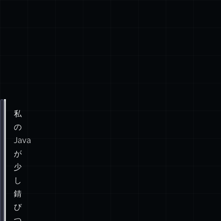
私
package
net.danlevy.why.java___why.you.got.all.the.do
の
public
class
Post
 {
Java
public
String
   title;
が
public
Date
     created;
少
public
String
   message;
し
public
Post
(
String
title
, 
String
message
) {
錆
this
.title    
=
 title;
び
this
.message  
=
 message;
つ
this
.created  
=
new
Date
();
}
い
て
public
Date
isArchived
() {
い
return
this
.created 
<
new
Date
(
2015
, 
0
, 
1
);