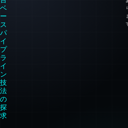
パ
イ
プ
ラ
イ
ン
技
法
の
探
求