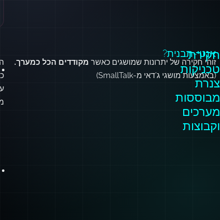
חקירת
אנטי-תבנית?
זוהי חקירה של יתרונות שמושגים כאשר
מקודדים הכל כמערך.
ה
טכניקות
(באמצעות מושגי ג’דאי מ-SmallTalk)
כ
צנרת
עק
מבוססות
מנ
מערכים
וקבוצות