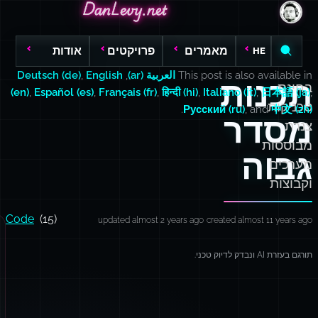
DanLevy.net
DanLevy.net
DanLevy.net
מאמרים
פרויקטים
אודות
HE
This post is also available in
العربية (ar)
,
English
,
Deutsch (de)
תכנות
בחינת
(en)
,
Español (es)
,
Français (fr)
,
हिन्दी (hi)
,
Italiano (it)
,
日本語 (ja)
,
טכניקות
.
Русский (ru)
, and
中文 (zh)
מסדר
צנרת
מבוססות
גבוה
מערכים
וקבוצות
Code
(15)
updated almost 2 years ago
created almost 11 years ago
תורגם בעזרת AI ונבדק לדיוק טכני.