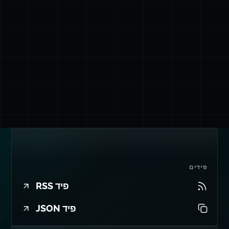
פידים
פיד RSS
פיד JSON