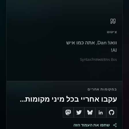
ציטוט
וואו! Dan, אתה כמו איש
AI!
Wes Bos
מאת
Syntax.fm
במקומות אחרים
עקבו אחריי בכל מיני מקומות...
Follow me on Mastodon
Follow me on Twitter
Connect with me on LinkedIn
Follow me on Bluesky
Go to Dan's GitHub
שתפו את העמוד הזה