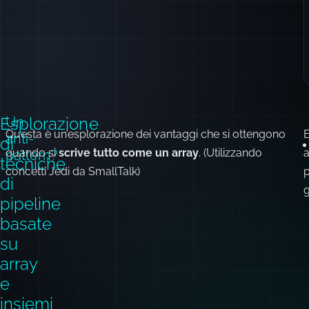
Esplorazione
Un
Questa è un’esplorazione dei vantaggi che si ottengono
anti-
di
quando si
scrive tutto come un array
. (Utilizzando
a
pattern?
tecniche
concetti Jedi da SmallTalk)
p
di
g
pipeline