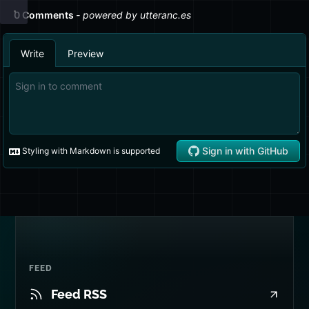
public
static
int
delete
(
List
<Post> 
posts
) {
return
 posts.
map
(Dao.remove);
}
}