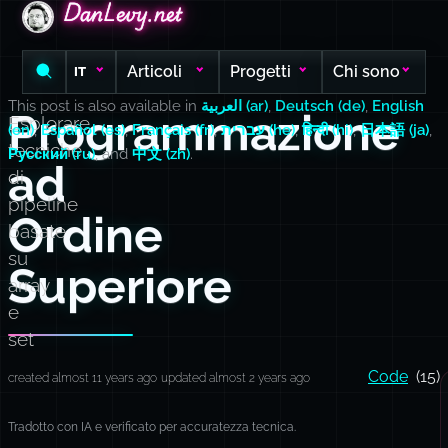
DanLevy.net
DanLevy.net
DanLevy.net
Articoli
Progetti
Chi sono
IT
This post is also available in
العربية (ar)
,
Deutsch (de)
,
English
Programmazione
Esplorare
(en)
,
Español (es)
,
Français (fr)
,
עברית (he)
,
हिन्दी (hi)
,
日本語 (ja)
,
tecniche
Русский (ru)
, and
中文 (zh)
.
ad
di
pipeline
Ordine
basate
su
Superiore
array
e
set
Code
(15)
created almost 11 years ago
updated almost 2 years ago
Tradotto con IA e verificato per accuratezza tecnica.