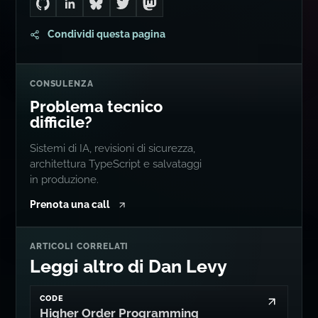
ALTROVE
Seguimi un po' in giro...
Go to Dan's GitHub
Connect with me on LinkedIn
Follow me on Bluesky
Follow me on Twitter
Follow me on Mastodon
Condividi questa pagina
CONSULENZA
Problema tecnico
difficile?
Sistemi di IA, revisioni di sicurezza,
architettura TypeScript e salvataggi
in produzione.
Prenota una call