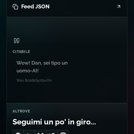
FEED
Feed RSS
Feed JSON
CITABILE
Wow! Dan, sei tipo un
uomo-AI!
Wes Bos
da
Syntax.fm