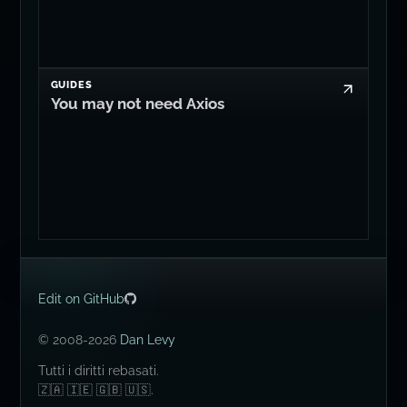
AI
It's Time for llm:// Connection Strings
GUIDES
You may not need Axios