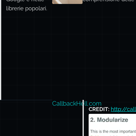
librerie popolari.
CallbackHell.com
CREDIT:
http://ca