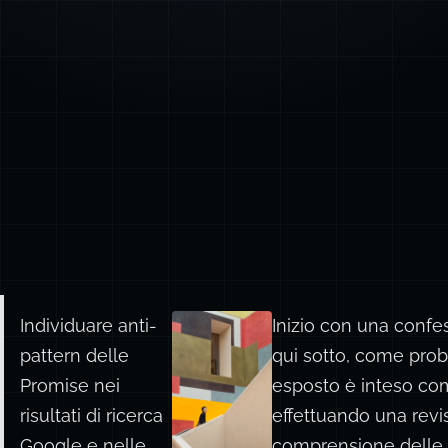
Individuare anti-
Inizio con una confes
pattern delle
qui sotto, come prob
Promise nei
esposto è inteso com
risultati di ricerca
effettuando una revi
Google e nelle
comprensione delle m