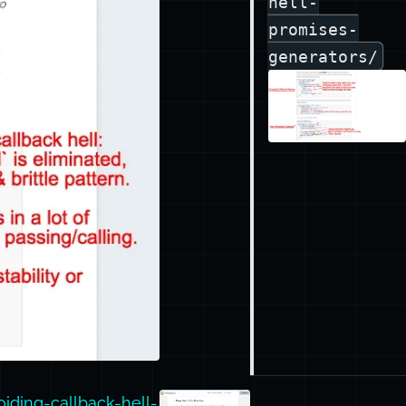
hell-
promises-
generators/
iding-callback-hell-