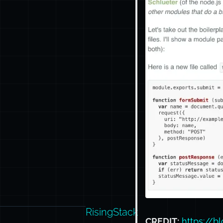
RisingStack
CREDIT:
https://b