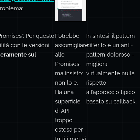
problema:
“Promises”. Per questo
Potrebbe
In sintesi: il pattern
ità con le versioni
assomigliare
differito è un anti-
 veramente sul
alle
pattern doloroso -
Promises,
migliora
ma insisto:
virtualmente nulla
non lo è.
rispetto
Ha una
all’approccio tipico
superficie
basato su callback.
di API
troppo
estesa per
tutti i motivi