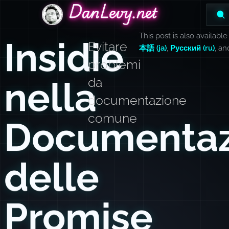
DanLevy.net
DanLevy.net
DanLevy.net
This post is also available
Insidie
Evitare
本語 (ja)
,
Русский (ru)
, a
problemi
nella
da
documentazione
comune
Documentaz
delle
Promise