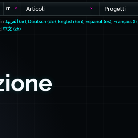
Articoli
Progetti
IT
 in
العربية (ar)
,
Deutsch (de)
,
English (en)
,
Español (es)
,
Français (fr
nd
中文 (zh)
.
ione