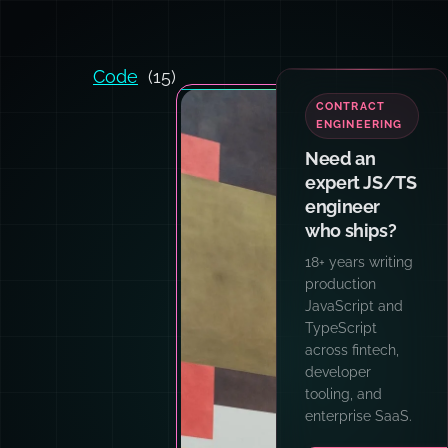
Code
(15)
TEAM
TRAINING
Want your
team and
agents
writing code
like I do?
Hands-on
workshops for
engineering
teams: AI
patterns, prompt
engineering,
TypeScript,
async