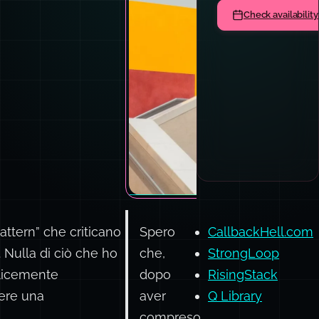
architecture, and
code quality
culture.
Book a team sess
attern” che criticano
Spero
CallbackHell.com
 Nulla di ciò che ho
che,
StrongLoop
plicemente
dopo
RisingStack
tere una
aver
Q Library
compreso