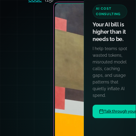
AI COST
CONSULTING
Your AI bill is
higher than it
needs to be.
I help teams spot
wasted tokens,
misrouted model
calls, caching
gaps, and usage
patterns that
quietly inflate AI
spend.
Talk through you