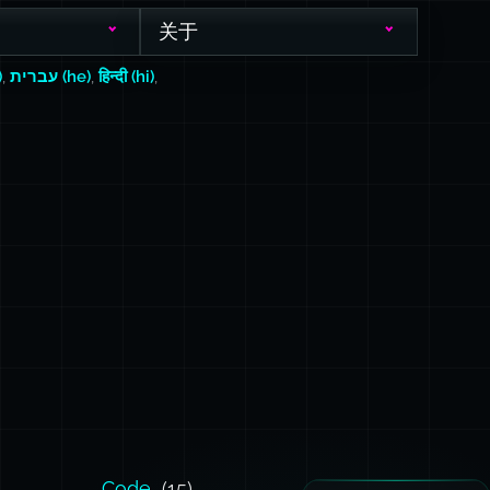
关于
)
,
עברית (he)
,
हिन्दी (hi)
,
Code
(15)