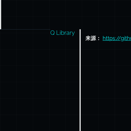
Q Library
来源：
https://gi