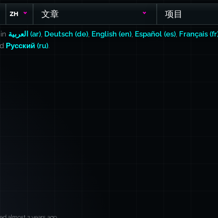
文章
项目
ZH
 in
العربية (ar)
,
Deutsch (de)
,
English (en)
,
Español (es)
,
Français (fr
nd
Русский (ru)
.
ed almost 2 years ago