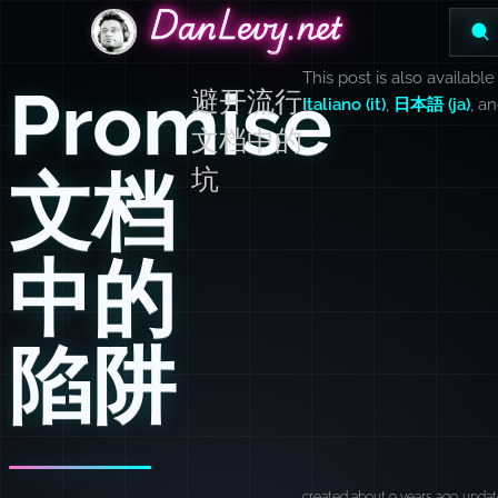
DanLevy.net
DanLevy.net
DanLevy.net
This post is also available
Promise
避开流行
Italiano (it)
,
日本語 (ja)
, a
文档中的
文档
坑
中的
陷阱
created about 9 years ago
updat