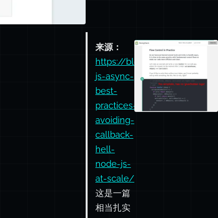
来源：
https://blog.risingstack.com
js-async-
best-
practices-
avoiding-
callback-
hell-
node-js-
at-scale/
这是一篇
相当扎实