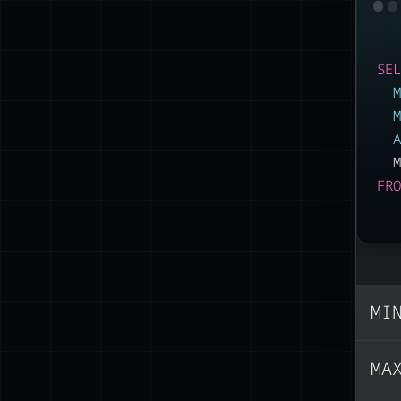
SEL
M
M
A
M
FRO
MI
MA