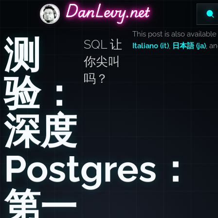
DanLevy.net
DanLevy.net
DanLevy.net
This post is also available
测
SQL 让
Italiano (it)
,
日本語 (ja)
, a
你尖叫
验：
吗？
深度
Postgres：
第一