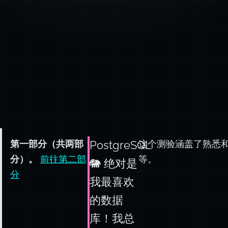
第一部分（共两部
这个测验涵盖了熟悉和鲜
PostgreSQL
分）。
前往第二部
等。
🐘 绝对是
分
我最喜欢
的数据