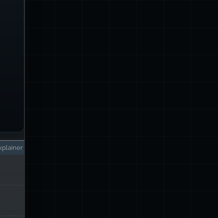
plainer
IAN