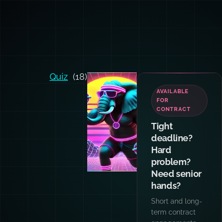
Quiz
(18)
TEAM
TRAINING
Want your
team and
agents
writing code
like I do?
Hands-on
workshops for
engineering
teams: AI