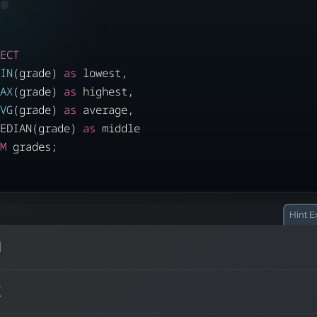
ECT
IN
(grade) 
as
 lowest,
AX
(grade) 
as
 highest,
VG
(grade) 
as
 average,
EDIAN(grade) 
as
 middle
M
 grades;
Hint
Ex
N
MED
不是内置的！你需要：
X