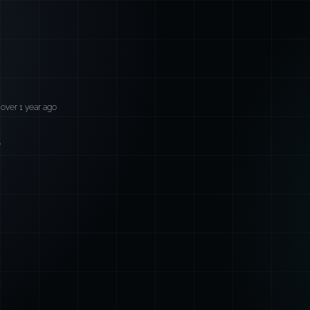
over 1 year ago
。