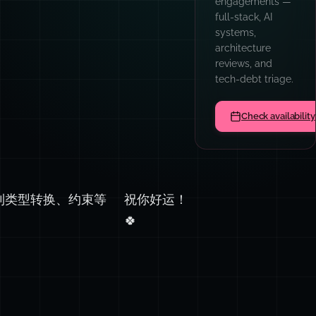
patterns, prompt
engineering,
TypeScript,
async
architecture, and
code quality
culture.
Book a team sess
数到类型转换、约束等
祝你好运！
🍀