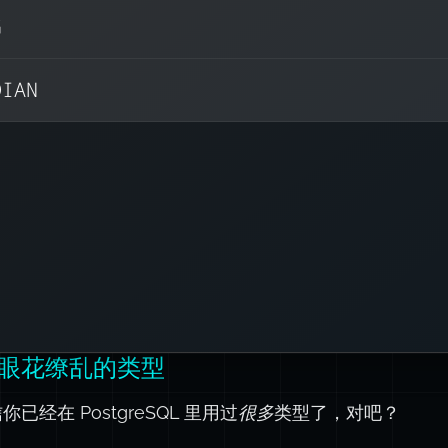
G
)
5
.
0
(
PERCENTILE_CON
DIAN
 grade)
ORDER BY
 (
GROUP
WITHI
常见的内置聚合函
COUNT
MAX
MI
,
,
SUM
AV
,
STRING_AGG
ARRAY_AG
,
各种统计函
眼花缭乱的类型
你已经在 PostgreSQL 里用过
很多
类型了，对吧？