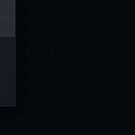
T
N
数：
N
G
G
数