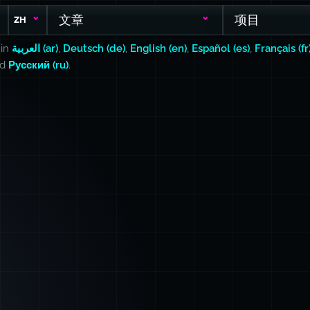
文章
项目
ZH
 in
العربية (ar)
,
Deutsch (de)
,
English (en)
,
Español (es)
,
Français (fr
nd
Русский (ru)
.