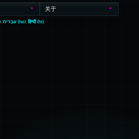
关于
)
,
עברית (he)
,
हिन्दी (hi)
,