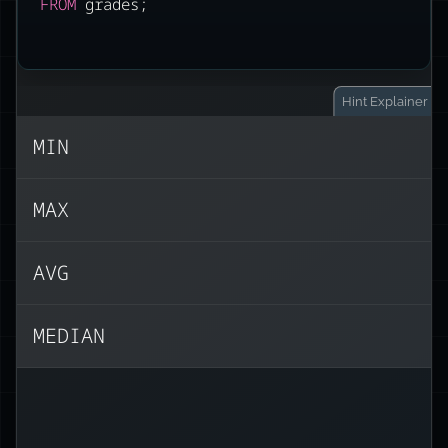
FROM
 grades;
Hint
Explainer
MIN
MEDIAN
не встроена! Нужно:
MAX
AVG
)
5
.
0
(
PERCENTILE_CONT
MEDIAN
 grade)
ORDER BY
 (
GROUP
WITHIN
Распространённые встроенные