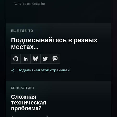
Wes Bos
от
Syntax.fm
ЕЩЕ ГДЕ-ТО
Подписывайтесь в разных
местах...
Go to Dan's GitHub
Connect with me on LinkedIn
Follow me on Bluesky
Follow me on Twitter
Follow me on Mastodon
Поделиться этой страницей
КОНСАЛТИНГ
Сложная
техническая
проблема?