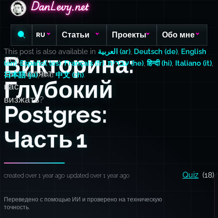
DanLevy.net
DanLevy.net
DanLevy.net
Статьи
Проекты
Обо мне
RU
This post is also available in
العربية (ar)
,
Deutsch (de)
,
English
Викторина:
SQL
(en)
,
Español (es)
,
Français (fr)
,
עברית (he)
,
हिन्दी (hi)
,
Italiano (it)
,
заставляет
日本語 (ja)
, and
中文 (zh)
.
Глубокий
вас
визжать?
Postgres:
Часть 1
Quiz
(18)
created over 1 year ago
updated over 1 year ago
Переведено с помощью ИИ и проверено на техническую
точность.