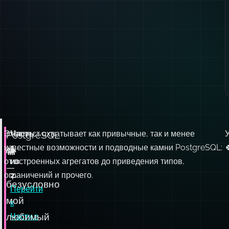
Этот тест охватывает как привычные, так и менее
Часть
У
PostgreSQL
известные возможности и подводные камни PostgreSQL:
1

🐘
от встроенных агрегатов до приведения типов,
из
—
ограничений и прочего.
2.
безусловно
Перейти
мой
к
любимый
Части 2