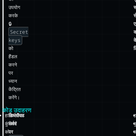
उपयोग
र
करके
स
🔒
ए
Secret
क
keys
क
को
ल
हैंडल
करने
पर
ध्यान
केंद्रित
करेंगे।
कोड उदाहरण
हार्डकोडेड
डिप्लॉयड
ह
कुंजियों
सर्वर
क
को
पर
फ