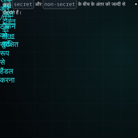
secret
non-secret
आइए
और
के बीच के अंतर को जल्दी से
लेख:
और
दोहराते हैं।
अपने
API
टोकन
टोकन
की
को
सुरक्षा
करें
सुरक्षित
रूप
से
हैंडल
करना