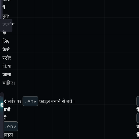
}
में
};
पुनः
उपयोग
के
लिए
कैसे
स्टोर
किया
जाना
चाहिए।
.env
❌
❌ सर्वर पर
फ़ाइल बनाने से बचें।
ह
.env
कभी
प
में
भी
क
.env
द
ल
फ़ाइल
में
ह