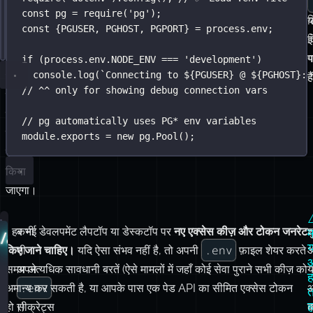
करता
क
# Run in terminal:
const
 pg 
=
require
(
'
pg
'
);
है।
ल
य
[ 
"
$(
grep
'
^.env
'
 .gitignore)
"
==
""
 ] && 
echo
'
.env
'
const
 {PGUSER, PGHOST, PGPORT} 
=
 process.env;
डेटाबेस
इ
द
# note: no output will print
क्वेरी
प
ग
if
 (process.env.
NODE_ENV
===
'
development
'
)
console.
log
(
`Connecting to 
${
PGUSER
}
 @ 
${
PGHOST
}
:
$
करने
ह
ह
// ^^ only for showing debug connection vars
के
लिए
// pg automatically uses PG* env variables
इसका
module
.
exports
=
new
 pg.
Pool
();
उपयोग
किया
जाएगा।
* हर नई डेवलपमेंट लैपटॉप या डेस्कटॉप पर
कभी
नए एक्सेस कीज़ और टोकन जनरेट
श
म
./api/users.js
य
.env
किए जाने चाहिए।
भी
यदि ऐसा संभव नहीं है, तो अपनी
फ़ाइल शेयर करते
समय अत्यधिक सावधानी बरतें (ऐसे मामलों में जहाँ कोई सेवा पुराने सभी कीज़ को
अपने
य
ह
.env
अमान्य कर सकती है, या आपके पास एक पेड API का सीमित एक्सेस टोकन
त
ह
हो।)
सीक्रेट्स
क