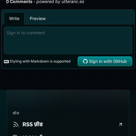
फ़ीड
RSS फ़ीड