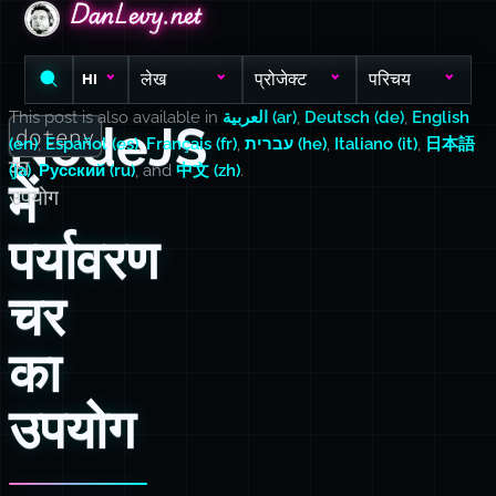
DanLevy.net
DanLevy.net
DanLevy.net
लेख
प्रोजेक्ट
परिचय
HI
This post is also available in
العربية (ar)
,
Deutsch (de)
,
English
NodeJS
dotenv
(en)
,
Español (es)
,
Français (fr)
,
עברית (he)
,
Italiano (it)
,
日本語
का
(ja)
,
Русский (ru)
, and
中文 (zh)
.
में
उपयोग
पर्यावरण
चर
का
उपयोग