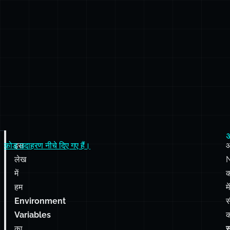
कोड उदाहरण नीचे दिए गए हैं।
इस
लेख
में
हम
में
Environment
स
Variables
क
का
स