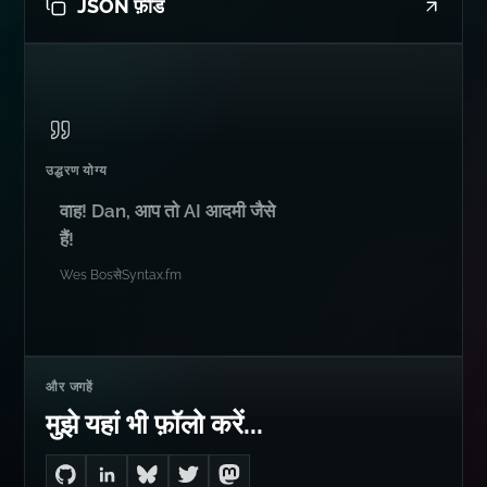
JSON फ़ीड
उद्धरण योग्य
वाह! Dan, आप तो AI आदमी जैसे
हैं!
Wes Bos
से
Syntax.fm
और जगहें
मुझे यहां भी फ़ॉलो करें...