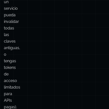
tu
.env
(en
casos
donde
un
servicio
pueda
invalidar
todas
las
claves
antiguas,
o
tengas
tokens
de