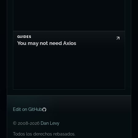
AI
It's Time for llm:// Connection Strings
GUIDES
You may not need Axios