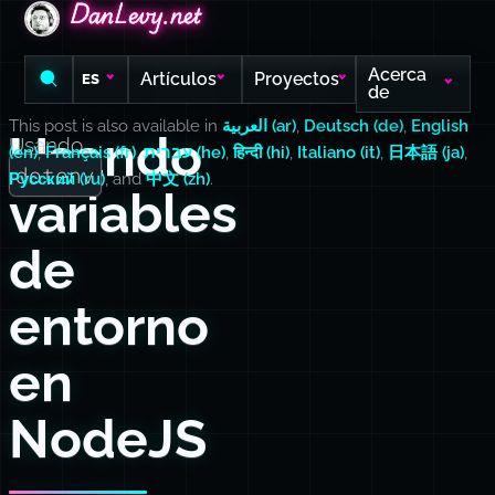
DanLevy.net
DanLevy.net
DanLevy.net
Acerca
Artículos
Proyectos
ES
de
This post is also available in
العربية (ar)
,
Deutsch (de)
,
English
Usando
Usando
(en)
,
Français (fr)
,
עברית (he)
,
हिन्दी (hi)
,
Italiano (it)
,
日本語 (ja)
,
dotenv
Русский (ru)
, and
中文 (zh)
.
variables
de
entorno
en
NodeJS