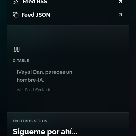
FEEDS
Feed RSS
Feed JSON
CITABLE
¡Vaya! Dan, pareces un
hombre-IA.
Wes Bos
de
Syntax.fm