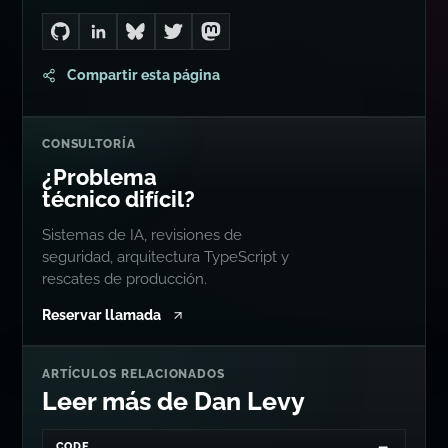
EN OTROS SITIOS
Sígueme por ahí...
Go to Dan's GitHub
Connect with me on LinkedIn
Follow me on Bluesky
Follow me on Twitter
Follow me on Mastodon
Compartir esta página
CONSULTORÍA
¿Problema
técnico difícil?
Sistemas de IA, revisiones de
seguridad, arquitectura TypeScript y
rescates de producción.