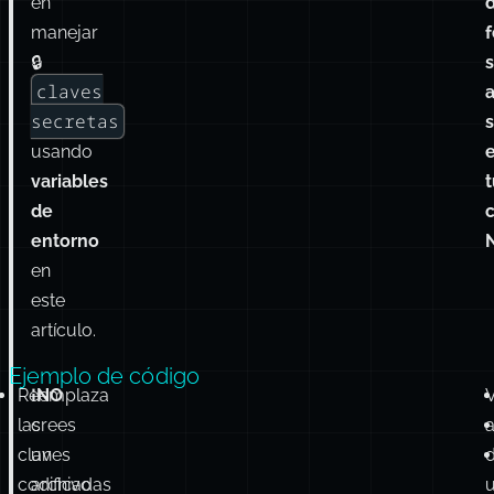
Se incluyen ejemplos de código a continuación.
Nos
centraremos
en
manejar
🔒
claves
secretas
usando
variables
t
de
entorno
en
este
artículo.