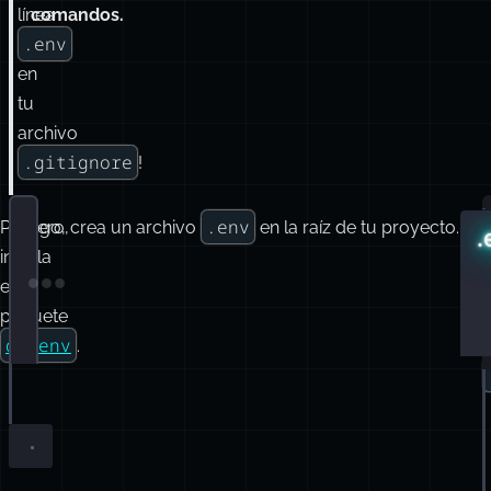
al
de
archivo
control
.env
o
.
¡Verifica
línea
la
de
línea
comandos.
.env
en
tu
archivo
.gitignore
!
.env
Primero,
Luego, crea un archivo
en la raíz de tu proyecto.
.
instala
el
Terminal window
paquete
e