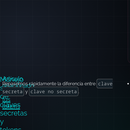
Manejo
Artículo
clave
Repasemos rápidamente la diferencia entre
relacionado:
seguro