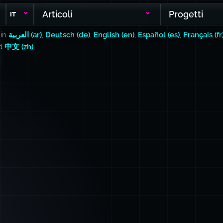
Articoli
Progetti
IT
 in
العربية (ar)
,
Deutsch (de)
,
English (en)
,
Español (es)
,
Français (fr
nd
中文 (zh)
.