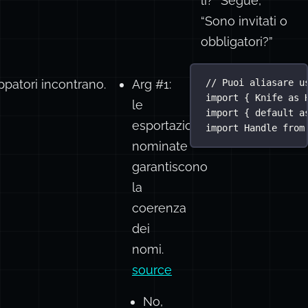
lì?” Segue,
“Sono invitati o
obbligatori?”
ppatori incontrano.
Arg #1:
// Puoi aliasare u
import
 { 
Knife
as
 
le
import
 { 
default
a
esportazioni
import
 Handle 
from
nominate
garantiscono
la
coerenza
dei
nomi.
source
No,