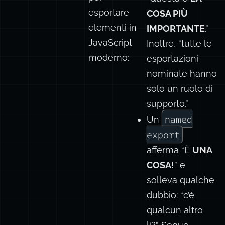
esportare
COSA PIÙ
elementi in
IMPORTANTE
.”
JavaScript
Inoltre, “tutte le
moderno:
esportazioni
nominate hanno
solo un ruolo di
supporto.”
named
Un
export
afferma “È
UNA
COSA!
” e
solleva qualche
dubbio: “c’è
qualcun altro