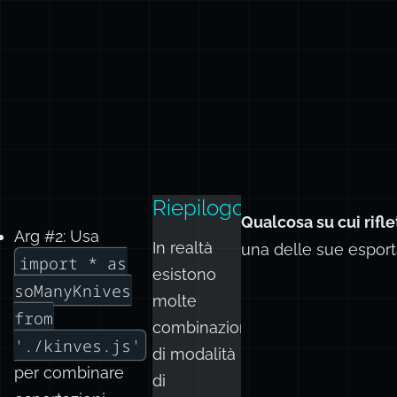
Riepilogo
Qualcosa su cui rifle
Arg #2: Usa
In realtà
una delle sue espor
import * as
esistono
soManyKnives
molte
from
combinazioni
'./kinves.js'
di modalità
per combinare
di