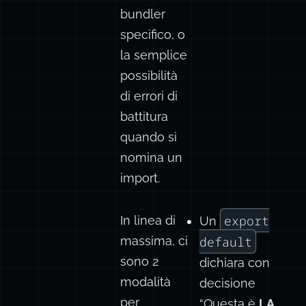
bundler
specifico, o
la semplice
possibilità
di errori di
battitura
quando si
nomina un
import.
export
In linea di
Un
massima, ci
default
sono 2
dichiara con
modalità
decisione
per
“Questa è
LA