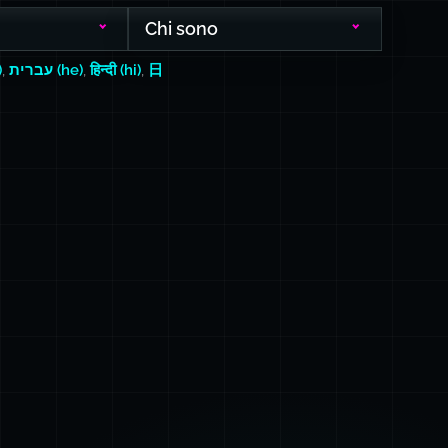
Chi sono
)
,
עברית (he)
,
हिन्दी (hi)
,
日