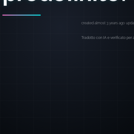
created almost 3 years ago
upda
Tradotto con IA e verificato per