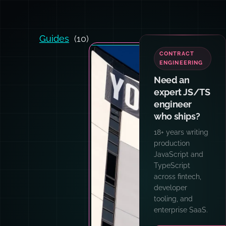
Guides
(10)
CONTRACT
ENGINEERING
Need an
expert JS/TS
engineer
who ships?
18+ years writing
production
JavaScript and
TypeScript
across fintech,
developer
tooling, and
enterprise SaaS.