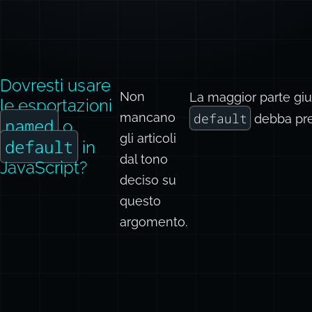
Dovresti usare
Non
La maggior parte giu
le esportazioni
mancano
default
debba preva
named
o
gli articoli
default
in
dal tono
JavaScript?
deciso su
questo
argomento.