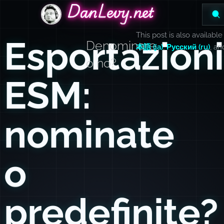
DanLevy.net
DanLevy.net
DanLevy.net
This post is also available
Esportazioni
Denominare
本語 (ja)
,
Русский (ru)
, a
o no?
ESM:
nominate
o
predefinite?