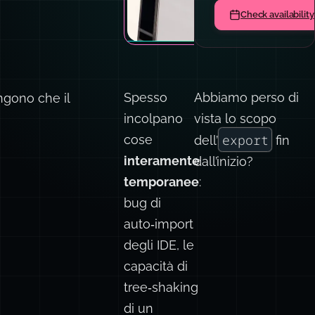
Check availability
Spesso
Abbiamo perso di
engono che il
incolpano
vista lo scopo
export
cose
dell’
fin
interamente
dall’inizio?
temporanee
:
bug di
auto‑import
degli IDE, le
capacità di
tree‑shaking
di un