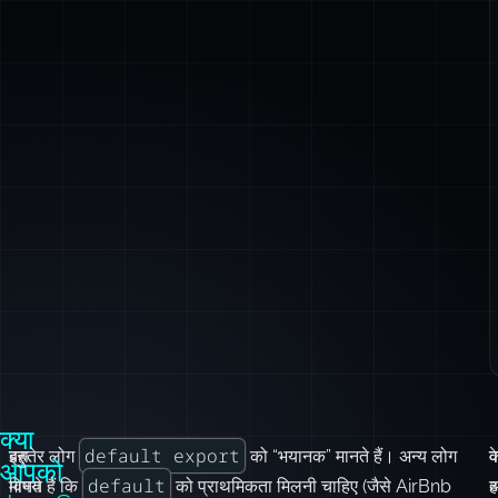
क्या
default export
इस
बहुतेर लोग
को “भयानक” मानते हैं। अन्य लोग
वे
क
आपको
default
विषय
मानते हैं कि
को प्राथमिकता मिलनी चाहिए (जैसे AirBnb
अ
ह