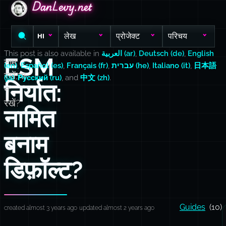
DanLevy.net
DanLevy.net
DanLevy.net
लेख
प्रोजेक्ट
परिचय
HI
This post is also available in
العربية (ar)
,
Deutsch (de)
,
English
ESM
नाम
(en)
,
Español (es)
,
Français (fr)
,
עברית (he)
,
Italiano (it)
,
日本語
रखें,या
(ja)
,
Русский (ru)
, and
中文 (zh)
.
निर्यात:
न
रखें?
नामित
बनाम
डिफ़ॉल्ट?
Guides
(10)
created almost 3 years ago
updated almost 2 years ago