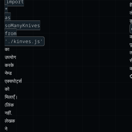
import
है
कई
*
त
संयोजन
as
क
हैं
soManyKnives
जिनसे
from
क
हम
'./kinves.js'
प
चीज़ों
का
को
उपयोग
स
एक्सपोर्ट
करके
क
कर
नेम्ड

सकते
एक्सपोर्ट्स
हैं,
को
प्रत्येक
मिलाएँ।
अलग
(लिंक
कहानी
नहीं,
बताता
लेखक
है:
ने