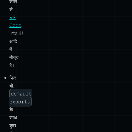
साल
से
VS
Code
,
IntelliJ
आदि
में
मौजूद
है।
फिर
भी,
default
exports
के
साथ
कुछ