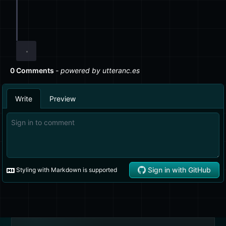
// पूर्णता के लिए:
export
default
class
anyoneStillUseThese
 {}
// ^ ✅ Also valid to export a class as default