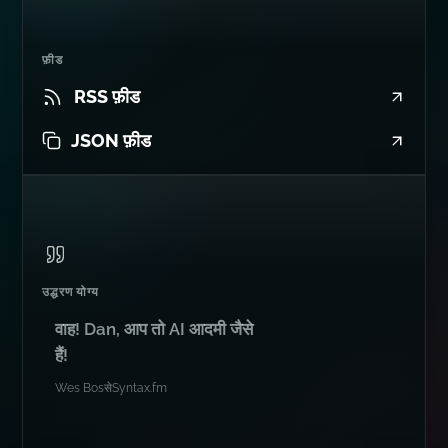
फ़ीड
RSS फ़ीड
JSON फ़ीड
उद्धरण योग्य
वाह! Dan, आप तो AI आदमी जैसे
हैं!
Wes Bos
से
Syntax.fm