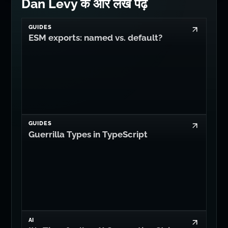
Dan Levy के और लेख पढ़ें
GUIDES
ESM exports: named vs. default?
GUIDES
Guerrilla Types in TypeScript
AI