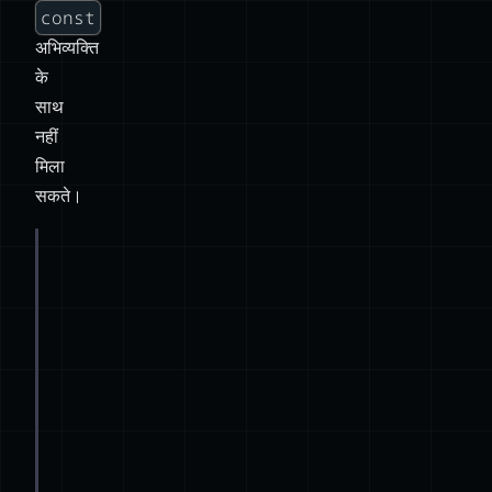
const
अभिव्यक्ति
के
साथ
नहीं
मिला
सकते।
export
default
 const 
Knife
=
 () 
=>
 {
...
blade, 
...
// ^ ❌ Not Supported ❌ ^
// Cannot export default const ....
// ==========================
// हालांकि, एक बार घोषित होने के बाद आप एक const वैरिएबल को डिफ़
const
Knife
=
 () 
=>
 {
...
blade, 
...
handle}
export
default
 Knife;
// ^ ✅ Valid