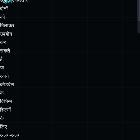
आप
अक्सर करते हैं।
दोस्त?
दोनों
को
मिलाकर
उपयोग
कर
सकते
हैं,
या
अपने
कोडबेस
के
विभिन्न
हिस्सों
के
लिए
अलग‑अलग