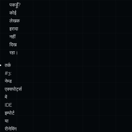
पकड़ूँ?
फ़ंक्शन
कोई
लेखक
कई नेम्ड
इरादा
एक्सपोर्ट्स,
❌
नहीं
❌
✅
सामान्य
दिख
फ़ाइलनाम।
रहा।
एकल नेम्ड
तर्क
#3:
एक्सपोर्ट भी
नेम्ड
✅
✅
❌
डिफ़ॉल्ट के रूप
एक्सपोर्ट्स
में एक्सपोर्ट
में
किया गया।
IDE
इम्पोर्ट
या
रीनेमिंग