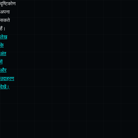
दृष्टिकोण
अपना
सकते
हैं।
लेख
के
अंत
में
और
उदाहरण
देखें।