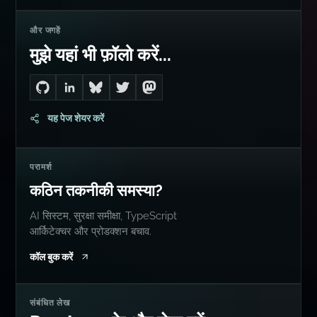
और जगहें
मुझे यहां भी फ़ॉलो करें...
Go to Dan's GitHub
Connect with me on LinkedIn
Follow me on Bluesky
Follow me on Twitter
Follow me on Mastodon
यह पेज शेयर करें
परामर्श
कठिन तकनीकी समस्या?
AI सिस्टम, सुरक्षा समीक्षा, TypeScript
आर्किटेक्चर और प्रोडक्शन बचाव.
कॉल बुक करें
संबंधित लेख