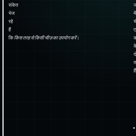
संकेत
ज
भेज
में
रहे
च
हैं
ए
कि
किस तरह से किसी चीज़ का उपयोग करें
।
क
क
द
त
है