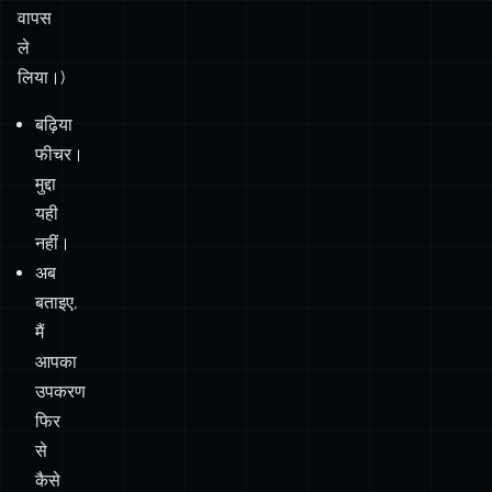
वापस
Default
Named
Private
ले
Pattern
लिया।)
(Exports)
(Exports)
Fns
बढ़िया
फीचर।
एक डिफ़ॉल्ट
मुद्दा
✅
❌
❌
एक्सपोर्ट।
यही
नहीं।
अब
एक नेम्ड
बताइए,
❌
✅
❌
एक्सपोर्ट।
मैं
आपका
डिफ़ॉल्ट
उपकरण
एक्सपोर्ट + कई
फिर
से
✅
✅
✅
‘प्राइवेट’
कैसे
अनएक्सपोर्टेड