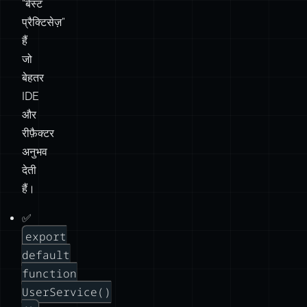
“बेस्ट
प्रैक्टिसेज़”
हैं
जो
बेहतर
IDE
और
रीफ़ैक्टर
अनुभव
देती
हैं।
✅
export
default
function
UserService()