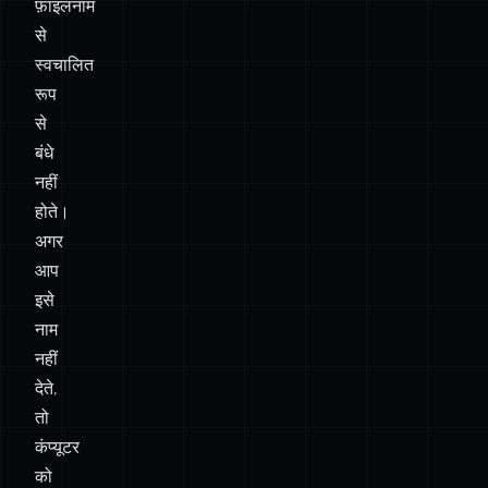
फ़ाइलनाम
से
स्वचालित
रूप
से
बंधे
नहीं
होते।
अगर
आप
इसे
नाम
नहीं
देते,
तो
कंप्यूटर
को