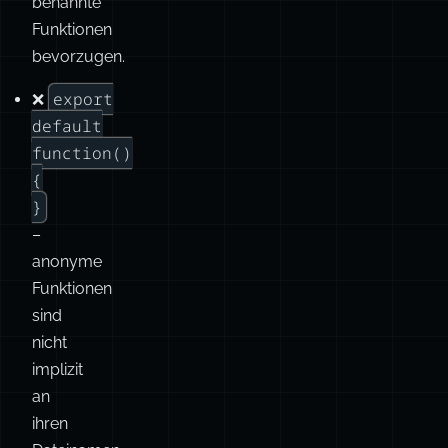
function
UserService()
{}
–
immer
benannte
Funktionen
bevorzugen.
export
❌
default
function()
{
}
–
anonyme
Funktionen