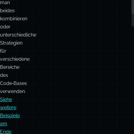
Schwache
Natürlich
Lassen Sie uns einige der häufigen „temporären Probleme“
Argumente,
kann
angehen, auf die Entwickler stoßen.
Mann
man
beides
kombinieren
oder
unterschiedliche
Strategien
für
verschiedene
Bereiche
des
Code‑Bases
verwenden.