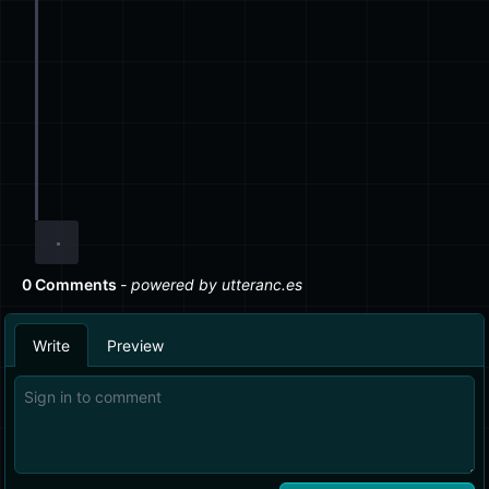
export
default
 const 
Knife
=
 () 
=>
 {
...
blade, 
...
// ^ ❌ Nicht unterstützt ❌ ^
// Cannot export default const ....
// ==========================
// Sobald die Variable deklariert ist, können Sie
const
Knife
=
 () 
=>
 {
...
blade, 
...
handle}
export
default
 Knife;
// ^ ✅ Gültig
// Zur Vollständigkeit:
export
default
class
anyoneStillUseThese
 {}
// ^ ✅ Auch gültig, eine Klasse als Default zu e