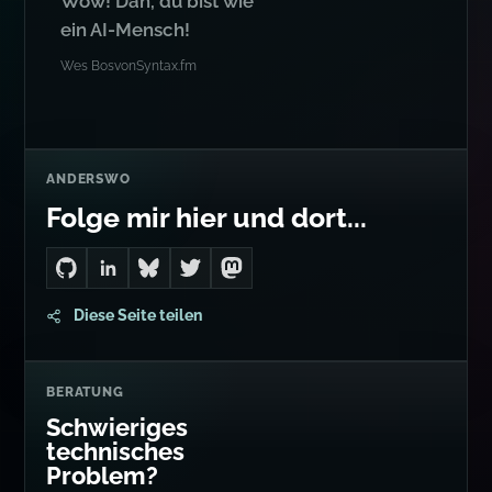
ZITAT
Wow! Dan, du bist wie
ein AI-Mensch!
Wes Bos
von
Syntax.fm
ANDERSWO
Folge mir hier und dort...
Go to Dan's GitHub
Connect with me on LinkedIn
Follow me on Bluesky
Follow me on Twitter
Follow me on Mastodon
Diese Seite teilen