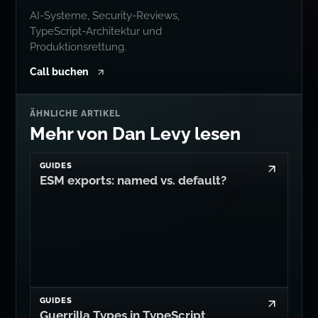
BERATUNG
Schwieriges
technisches
Problem?
AI-Systeme, Security-Reviews,
TypeScript-Architektur und
Produktionsrettung.
Call buchen
ÄHNLICHE ARTIKEL
Mehr von Dan Levy lesen
GUIDES
ESM exports: named vs. default?