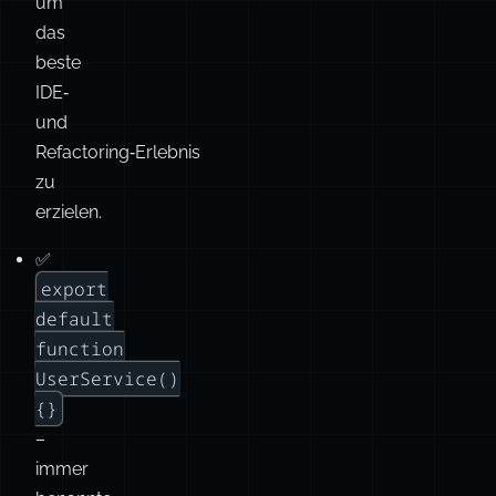
„Best
Practices“
für
default
exports
,
um
das
beste
IDE‑
und
Refactoring‑Erlebnis
zu
erzielen.
✅
export
default