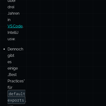
Unterstützung
gibt
es
seit
über
drei
Jahren
in
VS Code
,
IntelliJ
usw.
Dennoch
gibt
es
einige