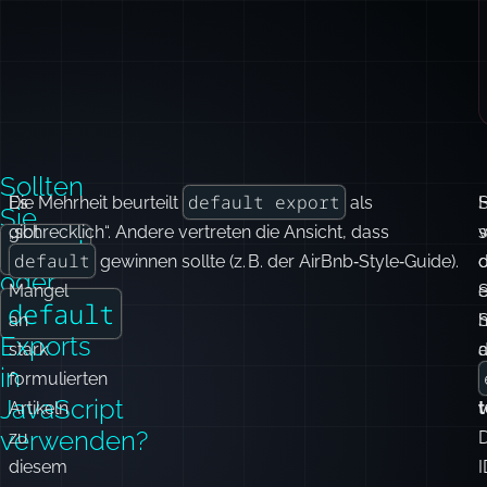
Sollten
default export
Es
Die Mehrheit beurteilt
als
S
Sie
gibt
„schrecklich“. Andere vertreten die Ansicht, dass
w
named
default
keinen
gewinnen sollte (z. B. der AirBnb‑Style‑Guide).
d
oder
Mangel
e
default
an
h
S