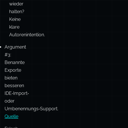
Wie
soll
Default‑Expo
ich
+ mehrere
Ihr
✅
✅
✅
„private“ nich
Gerät
exportierte
wieder
Funktionen
halten?
Keine
klare
Mehrere
Autorenintention.
benannte
Argument
❌
❌
✅
Exporte,
#3:
generischer
Benannte
Dateiname.
Exporte
bieten
Ein benannte
besseren
Export,