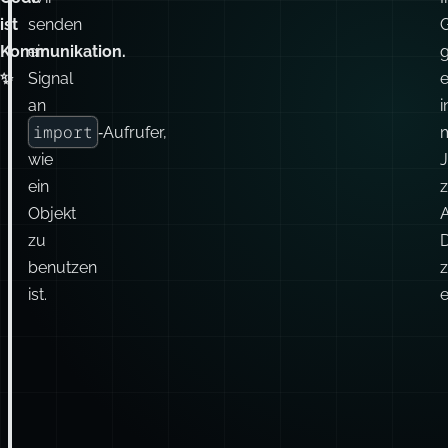
e
I
Was sagen wir damit?
Code
Wir
ist
senden
Kommunikation.
ein
g
✨
Signal
an
i
import
‑Aufrufer,
wie
J
ein
Objekt
A
zu
benutzen
ist
.
e