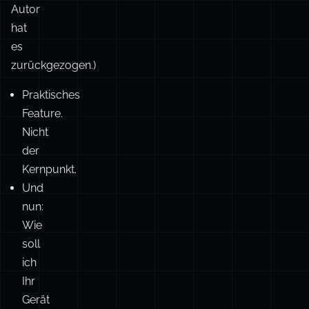
–
Exporte
e
jede
zu

erzählt
kombinieren.
eine
(Kein
andere
Link,
Geschichte:
Autor
hat
Default
Named
Private
es
Pattern
zurückgezogen.)
(Exports)
(Exports)
Fns
Praktisches
Feature.
Ein
✅
❌
❌
Nicht
Default‑Expor
der
Kernpunkt.
Ein benannte
Und
❌
✅
❌
Export.
nun: