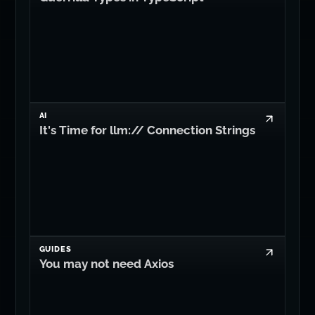
GUIDES
Guerrilla Types in TypeScript
AI
It's Time for llm:// Connection Strings