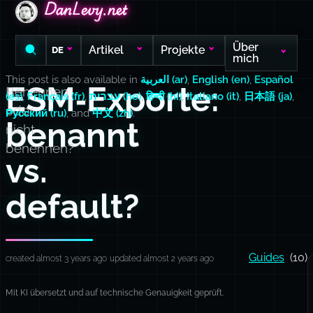
DanLevy.net
DanLevy.net
DanLevy.net
Über
Artikel
Projekte
DE
mich
This post is also available in
العربية (ar)
,
English (en)
,
Español
ESM‑Exporte:
Benennen
(es)
,
Français (fr)
,
עברית (he)
,
हिन्दी (hi)
,
Italiano (it)
,
日本語 (ja)
,
oder
Русский (ru)
, and
中文 (zh)
.
benannt
nicht
benennen?
vs.
default?
Guides
(10)
created almost 3 years ago
updated almost 2 years ago
Mit KI übersetzt und auf technische Genauigkeit geprüft.