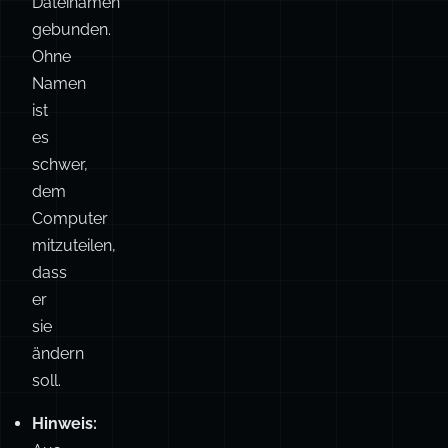
sind
nicht
implizit
an
ihren
Dateinamen
gebunden.
Ohne
Namen
ist
es
schwer,
dem
Computer
mitzuteilen,
dass
er