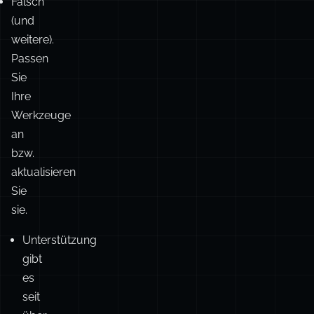
IDE‑Import‑
✅
✅
❌
zusätzlich al
oder
Default
Umbenennungs‑Support.
exportiert.
Quelle
Falsch
(und
weitere).
Passen
Sie
Ihre
Werkzeuge
an
bzw.
aktualisieren
Sie
sie.