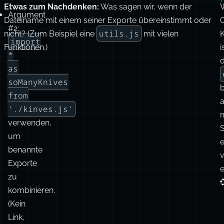
Zusammenfassung
Etwas zum Nachdenken:
Was sagen wir, wenn der
Argument
Dateiname mit einem seiner Exporte übereinstimmt oder
Es
#2:
utils.js
nicht? (Zum Beispiel eine
mit vielen
gibt
import
Funktionen.)
i
tatsächlich
*
zahlreiche
as
Kombinationen,
soManyKnives
b
wie
from
a
wir
'./kinves.js'
Dinge
verwenden,
S
exportieren
um
können
benannte