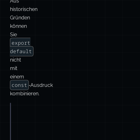
sie
ändern
soll.
Hinweis:
Aus
historischen
Gründen
können
Sie
export
default
nicht
mit
einem
const
‑Ausdruck
kombinieren.